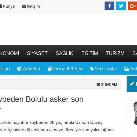
Künye
İletişim
KONOMİ
SİYASET
SAĞLIK
EĞİTİM
TURİZM
S
rları
Anketler
Firma Rehberi
Seri İlanlar
Fot
K
GÜNDEM
ybeden Bolulu asker son
.
arken hayatını kaybeden 28 yaşındaki Uzman Çavuş
ede ilçesinde düzenlenen cenaze töreniyle son yolculuğuna