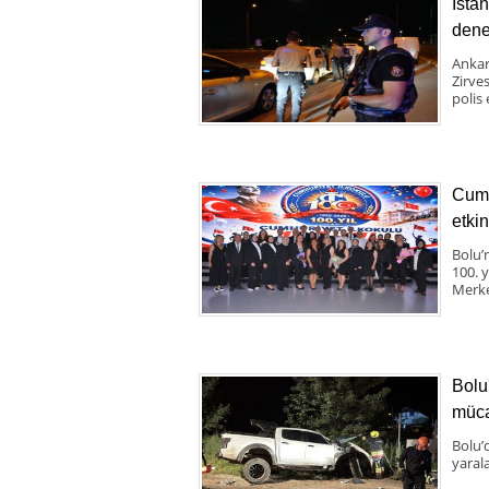
İsta
dene
Ankar
Zirve
polis 
Cumh
etkin
Bolu’
100. 
Merke
Bolu
müca
Bolu’
yaral