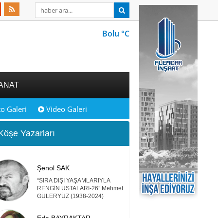
Bolu °C
ANAT
o Galeri
Video Galeri
öşe Yazarları
Şenol SAK
“SIRA DIŞI YAŞAMLARIYLA
RENGİN USTALARI-26” Mehmet
GÜLERYÜZ (1938-2024)