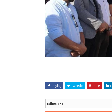
Paylaş
Tweetle
Pinle
L
Etiketler :