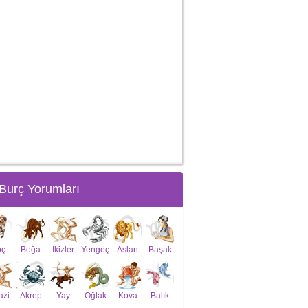
Burç Yorumları
oç
Boğa
İkizler
Yengeç
Aslan
Başak
azi
Akrep
Yay
Oğlak
Kova
Balık