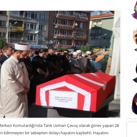
m Merkezi Komutanlığı’nda Tank Uzman Çavuş olarak görev yapan 28
 bilinmeyen bir sebepten dolayı hayatını kaybetti. Hayatını