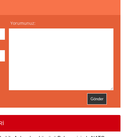
Yorumunuz:
Rİ