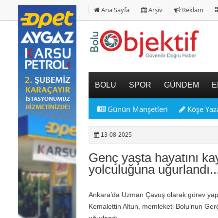
Ana Sayfa
Arşiv
Reklam
BOLU
SPOR
GÜNDEM
E
Günün Manşetleri
Köşe Yaza
13-08-2025
Genç yaşta hayatını ka
yolculuğuna uğurlandı..
Ankara’da Uzman Çavuş olarak görev yap
Kemalettin Altun, memleketi Bolu’nun Ger
uğurlandı.