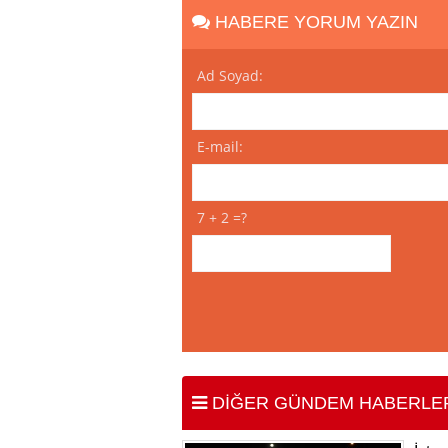
HABERE YORUM YAZIN
Ad Soyad:
E-mail:
7 + 2 =?
DİĞER GÜNDEM HABERLE