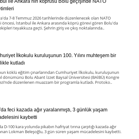
nbul ile Ankara’nın köprüsü Bolu geçişinde NATO
timleri
a'da 7-8 Temmuz 2026 tarihlerinde düzenlenecek olan NATO
si öncesi, İstanbul ile Ankara arasında köprü görevi gören Bolu'da
ekipleri teyakkuza geçti. Şehrin giriş ve çıkış noktalarında..
uriyet İlkokulu kuruluşunun 100. Yılını muhteşem bir
likle kutladı
nun köklü eğitim çınarlarından Cumhuriyet İlkokulu, kuruluşunun
yıl dönümünü Bolu Abant İzzet Baysal Üniversitesi (BAİBÜ) Kongre
zi’nde düzenlenen muazzam bir programla kutladı. Protoko..
'da feci kazada ağır yaralanmıştı, 3 günlük yaşam
delesini kaybetti
da D-100 kara yolunda pikabın hafriyat tırına çarptığı kazada ağır
anan Lokman Beleşoğlu, 3 gün süren yaşam mücadelesini kaybetti.