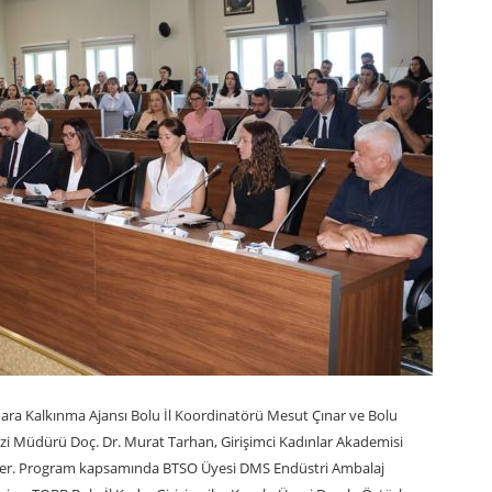
a Kalkınma Ajansı Bolu İl Koordinatörü Mesut Çınar ve Bolu
ezi Müdürü Doç. Dr. Murat Tarhan, Girişimci Kadınlar Akademisi
rdiler. Program kapsamında BTSO Üyesi DMS Endüstri Ambalaj