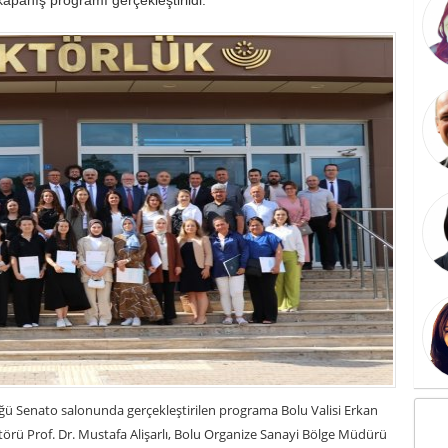
üğü Senato salonunda gerçekleştirilen programa Bolu Valisi Erkan
ktörü Prof. Dr. Mustafa Alişarlı, Bolu Organize Sanayi Bölge Müdürü