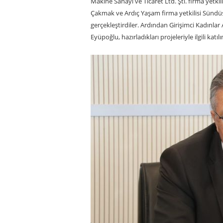
Makine Sanayi ve Ticaret Ltd. Şti. firma yetki
Çakmak ve Ardıç Yaşam firma yetkilisi Sündüs
gerçekleştirdiler. Ardından Girişimci Kadınla
Eyüpoğlu, hazırladıkları projeleriyle ilgili katı