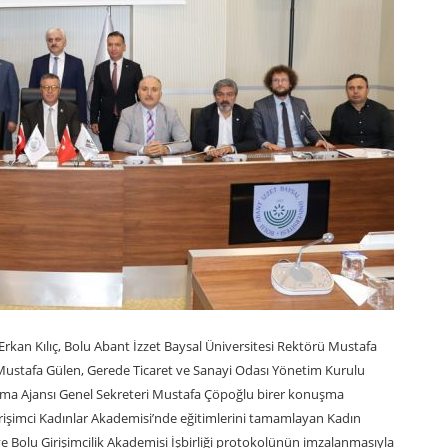
kan Kılıç, Bolu Abant İzzet Baysal Üniversitesi Rektörü Mustafa
 Mustafa Gülen, Gerede Ticaret ve Sanayi Odası Yönetim Kurulu
ma Ajansı Genel Sekreteri Mustafa Çöpoğlu birer konuşma
rişimci Kadınlar Akademisi’nde eğitimlerini tamamlayan Kadın
 ve Bolu Girişimcilik Akademisi İşbirliği protokolünün imzalanmasıyla