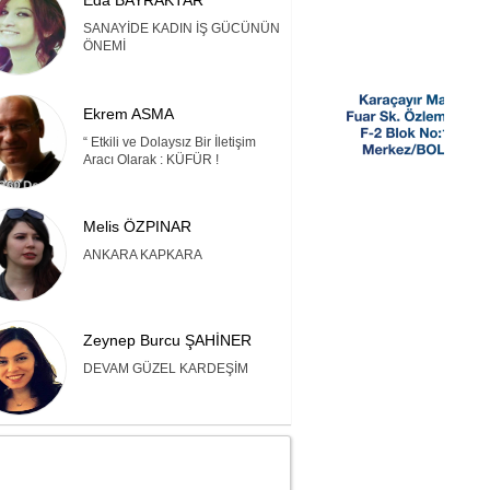
Eda BAYRAKTAR
SANAYİDE KADIN İŞ GÜCÜNÜN
ÖNEMİ
Ekrem ASMA
“ Etkili ve Dolaysız Bir İletişim
Aracı Olarak : KÜFÜR !
Melis ÖZPINAR
ANKARA KAPKARA
Zeynep Burcu ŞAHİNER
DEVAM GÜZEL KARDEŞİM