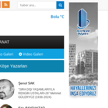
Bolu °C
ANAT
o Galeri
Video Galeri
öşe Yazarları
Şenol SAK
“SIRA DIŞI YAŞAMLARIYLA
RENGİN USTALARI-26” Mehmet
GÜLERYÜZ (1938-2024)