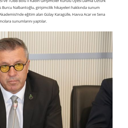
lisi ve TOBB Bolu İl Kadın Girişimciler Kurulu Üyesi Damla Öztürk
 Burcu Nalbantoğlu, girişimcilik hikayeleri hakkında sunum
r Akademisi’nde eğitim alan Gülay Karagülle, Havva Acar ve Sena
lımcılara sunumlarını yaptılar.