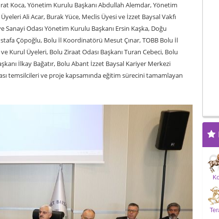
rat Koca, Yönetim Kurulu Başkanı Abdullah Alemdar, Yönetim
yeleri Ali Acar, Burak Yüce, Meclis Üyesi ve İzzet Baysal Vakfı
 ve Sanayi Odası Yönetim Kurulu Başkanı Ersin Kaşka, Doğu
tafa Çöpoğlu, Bolu İl Koordinatörü Mesut Çınar, TOBB Bolu İl
ve Kurul Üyeleri, Bolu Ziraat Odası Başkanı Turan Cebeci, Bolu
kanı İlkay Bağatır, Bolu Abant İzzet Baysal Kariyer Merkezi
sı temsilcileri ve proje kapsamında eğitim sürecini tamamlayan
K
Ter