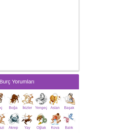
Burç Yorumları
oç
Boğa
İkizler
Yengeç
Aslan
Başak
azi
Akrep
Yay
Oğlak
Kova
Balık