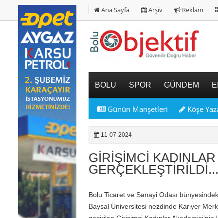
Ana Sayfa
Arşiv
Reklam
BOLU
SPOR
GÜNDEM
E
Günün Manşetleri
Köşe Yaza
11-07-2024
GİRİŞİMCİ KADINLAR
GERÇEKLEŞTİRİLDİ..
Bolu Ticaret ve Sanayi Odası bünyesindeki
Baysal Üniversitesi nezdinde Kariyer Mer
geçirilen Girişimci Kadınlar Akademisi’nin 