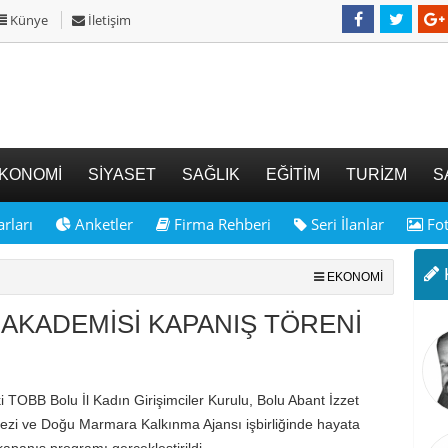
Künye
İletişim
KONOMİ
SİYASET
SAĞLIK
EĞİTİM
TURİZM
S
rları
Anketler
Firma Rehberi
Seri İlanlar
Fot
K
EKONOMİ
 AKADEMİSİ KAPANIŞ TÖRENİ
.
 TOBB Bolu İl Kadın Girişimciler Kurulu, Bolu Abant İzzet
kezi ve Doğu Marmara Kalkınma Ajansı işbirliğinde hayata
kapanış programı gerçekleştirildi.