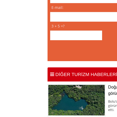
E-mail:
3 + 5 =?
DİĞER TURİZM HABERLER
Doğa
görü
Bolu’
görün
etti.