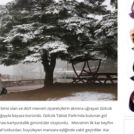
birisi olan ve dört mevsim ziyaretçilerin akınına uğrayan Gölcük
yağışıyla beyaza büründü. Gölcük Tabiat Parkı’nda bulunan göl
ası kartpostallık görüntüler oluşturdu. Mevsimin ilk kar keyfini
af tutkunları, büyüleyen manzara eşliğinde vakit geçirdiler. Kar