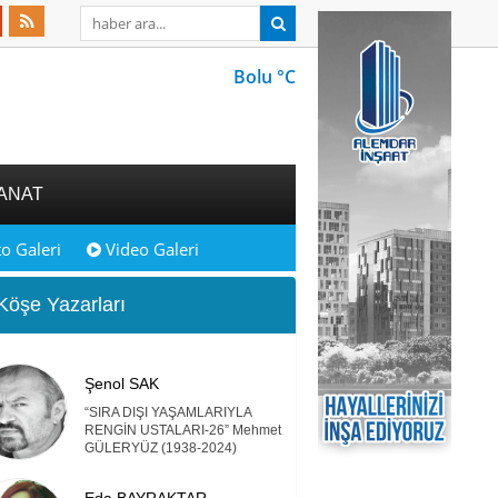
Bolu °C
ANAT
o Galeri
Video Galeri
öşe Yazarları
Şenol SAK
“SIRA DIŞI YAŞAMLARIYLA
RENGİN USTALARI-26” Mehmet
GÜLERYÜZ (1938-2024)