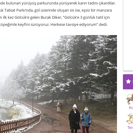
esinde bulunan yürüyüş parkurunda yürüyerek karın tadını çıkardılar.
k Tabiat Parkı’nda, göl üzerinde oluşan sis ise, eşsiz bir manzara
çin ilk kez Gölcük’e gelen Burak Diker, “Gölcük’e 3 günlük tatil için
köpeğimle keyfini sürüyoruz. Herkese tavsiye ediyorum” dedi.
K
Ter