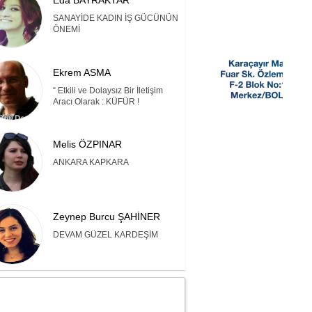
Eda BAYRAKTAR
SANAYİDE KADIN İŞ GÜCÜNÜN
ÖNEMİ
Ekrem ASMA
“ Etkili ve Dolaysız Bir İletişim
Aracı Olarak : KÜFÜR !
Melis ÖZPINAR
ANKARA KAPKARA
Zeynep Burcu ŞAHİNER
DEVAM GÜZEL KARDEŞİM