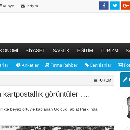
Künye
İletişim
KONOMİ
SİYASET
SAĞLIK
EĞİTİM
TURİZM
S
rları
Anketler
Firma Rehberi
Seri İlanlar
Fot
K
TURİZM
 kartpostallık görüntüler ….
irlikte beyaz örtüyle kaplanan Gölcük Tabiat Parkı’nda