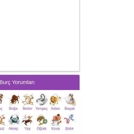
Burç Yorumları
oç
Boğa
İkizler
Yengeç
Aslan
Başak
azi
Akrep
Yay
Oğlak
Kova
Balık