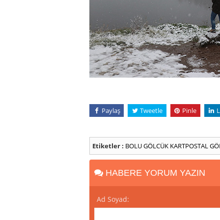
Paylaş
Tweetle
Pinle
L
Etiketler :
BOLU
GÖLCÜK
KARTPOSTAL
GÖ
HABERE YORUM YAZIN
Ad Soyad: