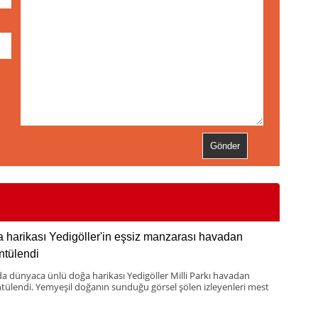
İ
 harikası Yedigöller'in eşsiz manzarası havadan
ntülendi
da dünyaca ünlü doğa harikası Yedigöller Milli Parkı havadan
tülendi. Yemyeşil doğanın sunduğu görsel şölen izleyenleri mest