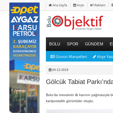
Ana Sayfa
Arşiv
Reklam
BOLU
SPOR
GÜNDEM
E
Günün Manşetleri
Köşe Yaza
04-12-2019
Gölcük Tabiat Parkı’nda
Bolu’da mevsimin ilk karının yağmasıyla b
kartpostallık görüntüler oluştu.