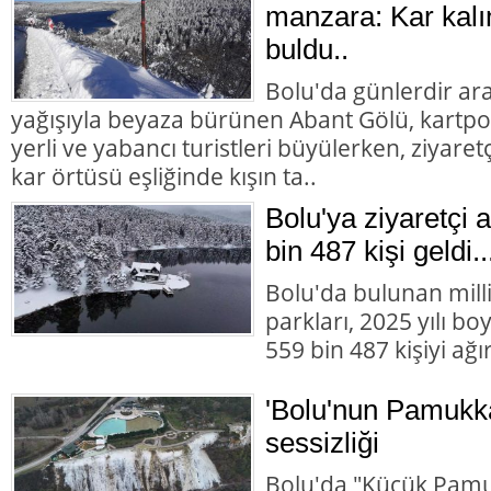
manzara: Kar kalın
buldu..
Bolu'da günlerdir ara
yağışıyla beyaza bürünen Abant Gölü, kartpo
yerli ve yabancı turistleri büyülerken, ziyaret
kar örtüsü eşliğinde kışın ta..
Bolu'ya ziyaretçi 
bin 487 kişi geldi...
Bolu'da bulunan milli
parkları, 2025 yılı b
559 bin 487 kişiyi ağır
'Bolu'nun Pamukka
sessizliği
Bolu'da "Küçük Pamuk