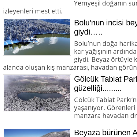
Yemyeşil doğanın su
izleyenleri mest etti.
Bolu'nun incisi bey
giydi…..
Bolu’nun doğa harika
kar yağışının ardında
giydi. Beyaz örtüyle
alanda oluşan kış manzarası, havadan görün
Gölcük Tabiat Par
güzelliği.........
Gölcük Tabiat Parkı’nd
yaşanıyor. Görenler
manzara havadan dro
Beyaza bürünen Ab