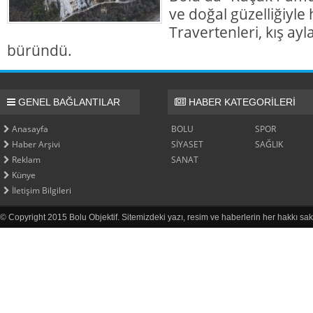
ve doğal güzelliğiyl
Travertenleri, kış ayl
büründü.
GENEL BAĞLANTILAR
HABER KATEGORİLERİ
Anasayfa
BOLU
SPOR
Haber Arşivi
SİYASET
SAĞLIK
Reklam
SANAT
Künye
İletişim Bilgileri
© Copyright 2015 Bolu Objektif. Sitemizdeki yazı, resim ve haberlerin her hakkı sak