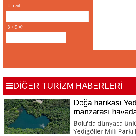
E-mail:
8 + 5 =?
DİĞER TURİZM HABERLERİ
Doğa harikası Yedi
manzarası havada
Bolu’da dünyaca ünlü
Yedigöller Milli Park