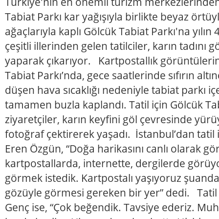
Türkiye'nin en önemli turizm merkezlerinden 
Tabiat Parkı kar yağışıyla birlikte beyaz örtü
ağaçlarıyla kaplı Gölcük Tabiat Parkı'na yılın
çeşitli illerinden gelen tatilciler, karın tadın
yaparak çıkarıyor. Kartpostallık görüntüleri
Tabiat Parkı’nda, gece saatlerinde sıfırın alt
düşen hava sıcaklığı nedeniyle tabiat parkı i
tamamen buzla kaplandı. Tatil için Gölcük Ta
ziyaretçiler, karın keyfini göl çevresinde yür
fotoğraf çektirerek yaşadı. İstanbul’dan tatil 
Eren Özgün, “Doğa harikasını canlı olarak gö
kartpostallarda, internette, dergilerde görü
görmek istedik. Kartpostalı yaşıyoruz şuand
gözüyle görmesi gereken bir yer” dedi. Tatil i
Genç ise, “Çok beğendik. Tavsiye ederiz. Muht