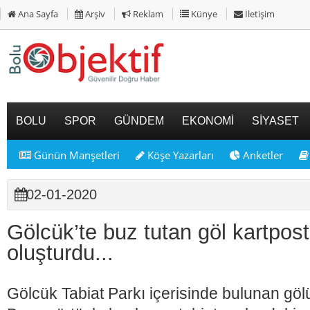
Ana Sayfa
Arşiv
Reklam
Künye
İletişim
BOLU
SPOR
GÜNDEM
EKONOMİ
SİYASET
Günün Manşetleri
Köşe Yazarları
Anketler
02-01-2020
Gölcük’te buz tutan göl kartpost
oluşturdu...
Gölcük Tabiat Parkı içerisinde bulunan göl