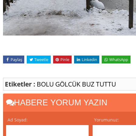
Paylaş
Tweetle
Pinle
Linkedin
WhatsApp
Etiketler :
BOLU
GÖLCÜK
BUZ TUTTU
HABERE YORUM YAZIN
Ad Soyad:
Yorumunuz: