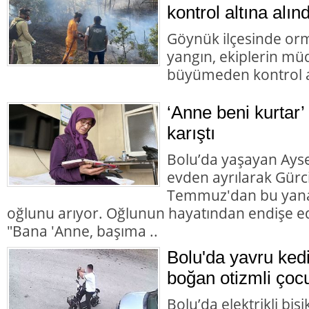
kontrol altına alınd
Göynük ilçesinde orm
yangın, ekiplerin mü
büyümeden kontrol al
‘Anne beni kurtar’
karıştı
Bolu’da yaşayan Aysel
evden ayrılarak Gürc
Temmuz'dan bu yana
oğlunu arıyor. Oğlunun hayatından endişe ed
"Bana 'Anne, başıma ..
Bolu'da yavru ked
boğan otizmli çocu
Bolu’da elektrikli bisi