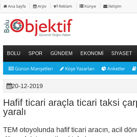
Ana Sayfa
Arşiv
Reklam
Künye
İletişim
BOLU
SPOR
GÜNDEM
EKONOMİ
SİYASET
Günün Manşetleri
Köşe Yazarları
Anketler
20-12-2019
Hafif ticari araçla ticari taksi çar
yaralı
TEM otoyolunda hafif ticari aracın, acil dön