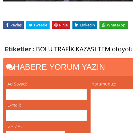
Paylaş
Tweetle
Pinle
Linkedin
WhatsApp
Etiketler :
BOLU
TRAFİK KAZASI
TEM otoyol
HABERE YORUM YAZIN
Ad Soyad:
Yorumunuz:
E-mail:
6 + 7 =?