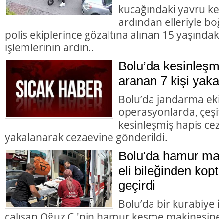
kucağındaki yavru ke
ardından elleriyle bo
polis ekiplerince gözaltına alınan 15 yaşındaki
işlemlerinin ardın..
Bolu’da kesinleşm
aranan 7 kişi yaka
Bolu’da jandarma eki
operasyonlarda, çeşit
kesinleşmiş hapis cez
yakalanarak cezaevine gönderildi.
Bolu'da hamur mak
eli bileğinden kopt
geçirdi
Bolu’da bir kurabiye
çalışan Oğuz Ç.'nin hamur kesme makinesine k