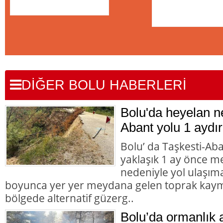
DİĞER BOLU HABERLERİ
Bolu'da heyelan n
Abant yolu 1 aydır
Bolu’ da Taşkesti-Ab
yaklaşık 1 ay önce 
nedeniyle yol ulaşı
boyunca yer yer meydana gelen toprak kaym
bölgede alternatif güzerg..
Bolu’da ormanlık 