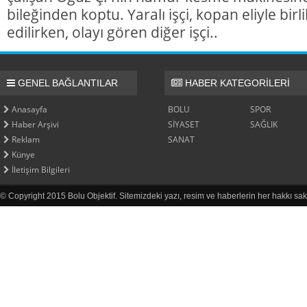
bileğinden koptu. Yaralı işçi, kopan eliyle bir
edilirken, olayı gören diğer işçi..
GENEL BAĞLANTILAR
HABER KATEGORİLERİ
Anasayfa
BOLU
SPOR
Haber Arşivi
SİYASET
SAĞLIK
Reklam
SANAT
Künye
İletişim Bilgileri
© Copyright 2015 Bolu Objektif. Sitemizdeki yazı, resim ve haberlerin her hakkı sak