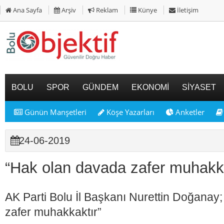
Ana Sayfa
Arşiv
Reklam
Künye
İletişim
BOLU
SPOR
GÜNDEM
EKONOMİ
SİYASET
Günün Manşetleri
Köşe Yazarları
Anketler
24-06-2019
“Hak olan davada zafer muhakka
AK Parti Bolu İl Başkanı Nurettin Doğanay
zafer muhakkaktır”