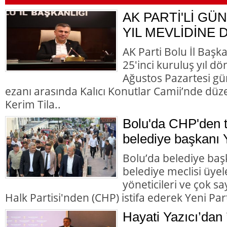
AK PARTİ'Lİ GÜN
YIL MEVLİDİNE 
AK Parti Bolu İl Başk
25'inci kuruluş yıl d
Ağustos Pazartesi gü
ezanı arasında Kalıcı Konutlar Camii’nde düz
Kerim Tila..
Bolu'da CHP'den to
belediye başkanı Y
Bolu’da belediye başk
belediye meclisi üyele
yöneticileri ve çok 
Halk Partisi'nden (CHP) istifa ederek Yeni Parti
Hayati Yazıcı’dan 