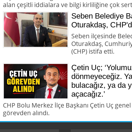
alan çeşitli iddialara ve bilgi kirliliğine çok ser
Seben Belediye B
Oturakdaş, CHP'de
Seben ilçesinde Bele
Oturakdaş, Cumhuriye
(CHP) istifa etti.
Çetin Uç; ‘Yolumu
dönmeyeceğiz. Ya 
bulacağız, ya da y
açacağız.’
CHP Bolu Merkez İlçe Başkanı Çetin Uç genel
görevden alındı.