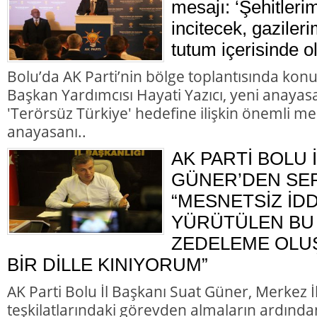
mesajı: ‘Şehitleri
incitecek, gazileri
tutum içerisinde o
Bolu’da AK Parti’nin bölge toplantısında kon
Başkan Yardımcısı Hayati Yazıcı, yeni anayasa
'Terörsüz Türkiye' hedefine ilişkin önemli me
anayasanı..
AK PARTİ BOLU 
GÜNER’DEN SER
“MESNETSİZ İD
YÜRÜTÜLEN BU 
ZEDELEME OLU
BİR DİLLE KINIYORUM”
AK Parti Bolu İl Başkanı Suat Güner, Merkez 
teşkilatlarındaki görevden almaların ardında