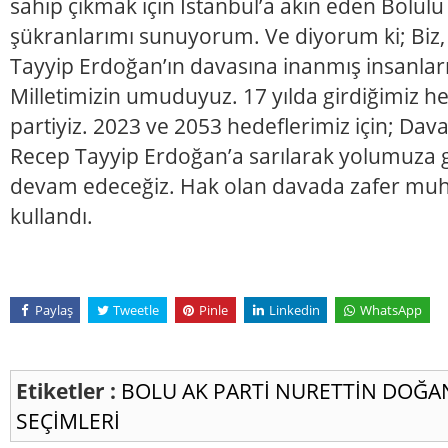
sahip çıkmak için İstanbul’a akın eden Bolul
şükranlarımı sunuyorum. Ve diyorum ki; Biz,
Tayyip Erdoğan’ın davasına inanmış insanlarız
Milletimizin umuduyuz. 17 yılda girdiğimiz h
partiyiz. 2023 ve 2053 hedeflerimiz için; Dav
Recep Tayyip Erdoğan’a sarılarak yolumuza g
devam edeceğiz. Hak olan davada zafer muhak
kullandı.
Paylaş
Tweetle
Pinle
Linkedin
WhatsApp
Etiketler :
BOLU
AK PARTİ
NURETTİN DOĞA
SEÇİMLERİ