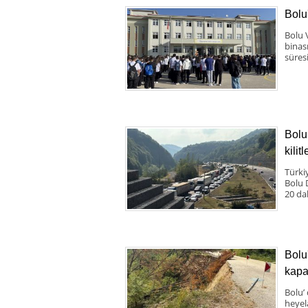
Bolu
Bolu 
binas
süresi
Bolu
kilit
Türki
Bolu 
20 da
Bolu
kapa
Bolu’
heyel