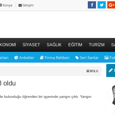
Künye
İletişim
KONOMİ
SİYASET
SAĞLIK
EĞİTİM
TURİZM
S
rları
Anketler
Firma Rehberi
Seri İlanlar
Fot
K
BOLU
l oldu
de bulunduğu öğrenilen bir işyerinde yangın çıktı. Yangın