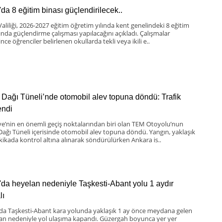
'da 8 eğitim binası güçlendirilecek..
Valiliği, 2026-2027 eğitim öğretim yılında kent genelindeki 8 eğitim
ında güçlendirme çalışması yapılacağını açıkladı. Çalışmalar
nce öğrenciler belirlenen okullarda tekli veya ikili e..
 Dağı Tüneli’nde otomobil alev topuna döndü: Trafik
lendi
ye’nin en önemli geçiş noktalarından biri olan TEM Otoyolu’nun
Dağı Tüneli içerisinde otomobil alev topuna döndü. Yangın, yaklaşık
kikada kontrol altına alınarak söndürülürken Ankara is..
'da heyelan nedeniyle Taşkesti-Abant yolu 1 aydır
lı
 da Taşkesti-Abant kara yolunda yaklaşık 1 ay önce meydana gelen
an nedeniyle yol ulaşıma kapandı. Güzergah boyunca yer yer