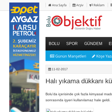
Ana Sayfa
Arşiv
Reklam
BOLU
SPOR
GÜNDEM
E
Günün Manşetleri
Köşe Yaza
11-02-2017
Halı yıkama dükkanı kü
Bolu'da içerisinde çok fazla kimyasal mad
sonrasında işyeri kullanılamaz hale geldi.