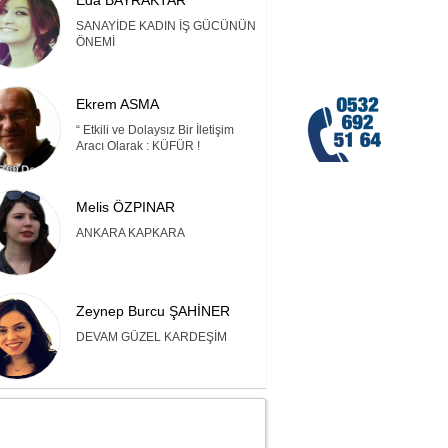
Eda BAYRAKTAR
SANAYİDE KADIN İŞ GÜCÜNÜN
ÖNEMİ
Ekrem ASMA
“ Etkili ve Dolaysız Bir İletişim
Aracı Olarak : KÜFÜR !
Melis ÖZPINAR
ANKARA KAPKARA
Zeynep Burcu ŞAHİNER
DEVAM GÜZEL KARDEŞİM