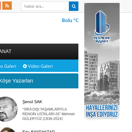
Bolu °C
ANAT
o Galeri
Video Galeri
öşe Yazarları
Şenol SAK
“SIRA DIŞI YAŞAMLARIYLA
RENGİN USTALARI-26” Mehmet
GÜLERYÜZ (1938-2024)