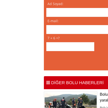
Ad Soyad:
E-mail:
7 + 6 =?
DİĞER BOLU HABERLERİ
Bolu 
yaral
Bolu'