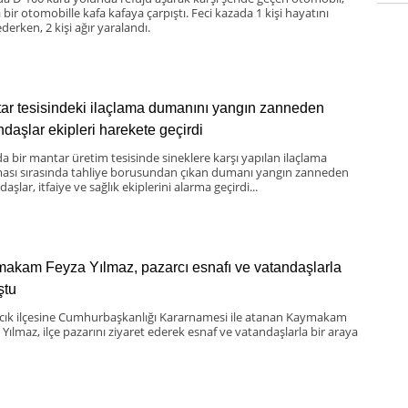
bir otomobille kafa kafaya çarpıştı. Feci kazada 1 kişi hayatını
derken, 2 kişi ağır yaralandı.
ar tesisindeki ilaçlama dumanını yangın zanneden
ndaşlar ekipleri harekete geçirdi
da bir mantar üretim tesisinde sineklere karşı yapılan ilaçlama
ması sırasında tahliye borusundan çıkan dumanı yangın zanneden
aşlar, itfaiye ve sağlık ekiplerini alarma geçirdi...
akam Feyza Yılmaz, pazarcı esnafı ve vatandaşlarla
ştu
scık ilçesine Cumhurbaşkanlığı Kararnamesi ile atanan Kaymakam
 Yılmaz, ilçe pazarını ziyaret ederek esnaf ve vatandaşlarla bir araya