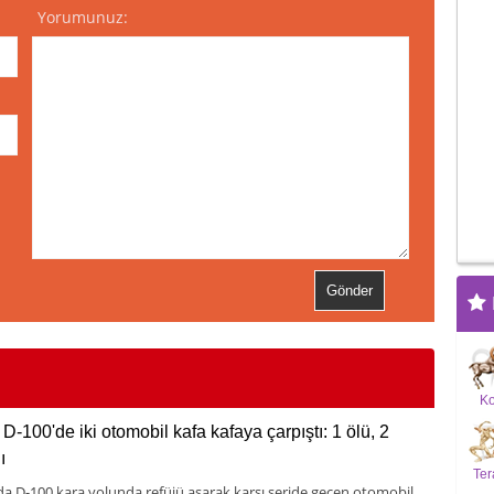
Yorumunuz:
K
D-100'de iki otomobil kafa kafaya çarpıştı: 1 ölü, 2
ı
Ter
da D-100 kara yolunda refüjü aşarak karşı şeride geçen otomobil,