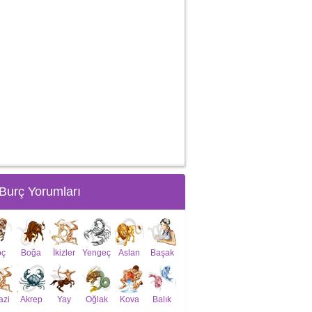
Burç Yorumları
oç
Boğa
İkizler
Yengeç
Aslan
Başak
azi
Akrep
Yay
Oğlak
Kova
Balık