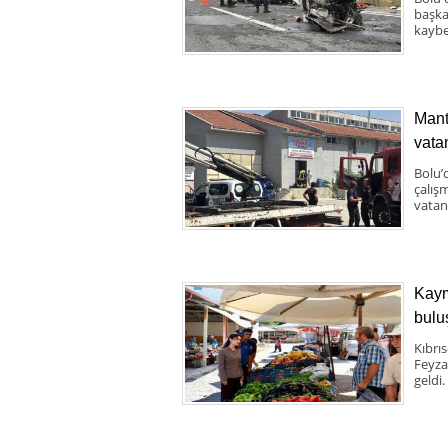
başka 
kaybe
Mant
vata
Bolu’
çalış
vatand
Kaym
bulu
Kıbrı
Feyza
geldi.