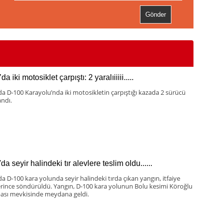
da iki motosiklet çarpıştı: 2 yaralıiiiii.....
da D-100 Karayolu’nda iki motosikletin çarpıştığı kazada 2 sürücü
andı.
da seyir halindeki tır alevlere teslim oldu......
da D-100 kara yolunda seyir halindeki tırda çıkan yangın, itfaiye
erince söndürüldü. Yangın, D-100 kara yolunun Bolu kesimi Köroğlu
sı mevkisinde meydana geldi.