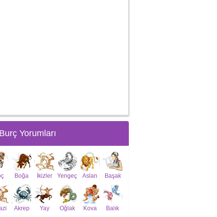
Burç Yorumları
oç
Boğa
İkizler
Yengeç
Aslan
Başak
azi
Akrep
Yay
Oğlak
Kova
Balık