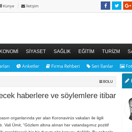
Künye
İletişim
KONOMİ
SİYASET
SAĞLIK
EĞİTİM
TURİZM
S
rları
Anketler
Firma Rehberi
Seri İlanlar
Fot
K
BOLU
ecek haberlere ve söylemlere itibar
sın organlarında yer alan Koronavirüs vakaları ile ilgili
. Vali Ümit; “Gözlem altına alınan her vatandaşımız pozitif
iği gerektirecek hiç bir durum söz konusu değildir. Bu sebeple