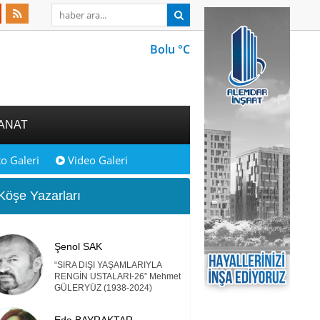
Bolu °C
ANAT
o Galeri
Video Galeri
öşe Yazarları
Şenol SAK
“SIRA DIŞI YAŞAMLARIYLA
RENGİN USTALARI-26” Mehmet
GÜLERYÜZ (1938-2024)