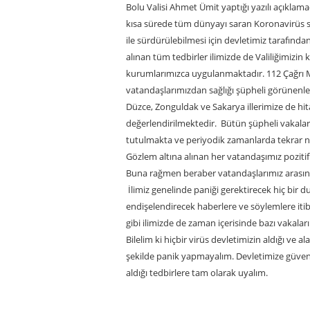
Bolu Valisi Ahmet Ümit yaptığı yazılı açıklam
kısa sürede tüm dünyayı saran Koronavirüs s
ile sürdürülebilmesi için devletimiz tarafınd
alınan tüm tedbirler ilimizde de Valiliğimiz
kurumlarımızca uygulanmaktadır. 112 Çağrı 
vatandaşlarımızdan sağlığı şüpheli görünenle
Düzce, Zonguldak ve Sakarya illerimize de hi
değerlendirilmektedir. Bütün şüpheli vakalar
tutulmakta ve periyodik zamanlarda tekrar n
Gözlem altına alınan her vatandaşımız pozitif
Buna rağmen beraber vatandaşlarımız arası
İlimiz genelinde paniği gerektirecek hiç bir
endişelendirecek haberlere ve söylemlere iti
gibi ilimizde de zaman içerisinde bazı vakalar
Bilelim ki hiçbir virüs devletimizin aldığı ve 
şekilde panik yapmayalım. Devletimize güvenel
aldığı tedbirlere tam olarak uyalım.