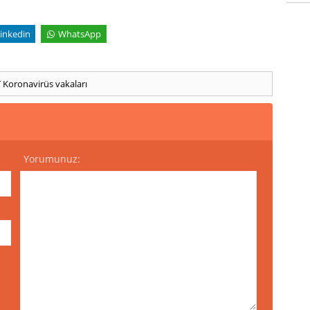
inkedin
WhatsApp
T
Koronavirüs vakaları
Yorumunuz: