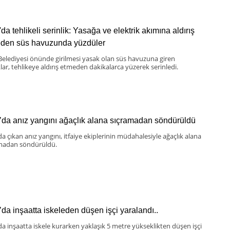
da tehlikeli serinlik: Yasağa ve elektrik akımına aldırış
den süs havuzunda yüzdüler
Belediyesi önünde girilmesi yasak olan süs havuzuna giren
lar, tehlikeye aldırış etmeden dakikalarca yüzerek serinledi.
’da anız yangını ağaçlık alana sıçramadan söndürüldü
da çıkan anız yangını, itfaiye ekiplerinin müdahalesiyle ağaçlık alana
madan söndürüldü.
’da inşaatta iskeleden düşen işçi yaralandı..
da inşaatta iskele kurarken yaklaşık 5 metre yükseklikten düşen işçi