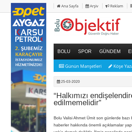
Ana Sayfa
Arşiv
Reklam
BOLU
SPOR
GÜNDEM
E
Günün Manşetleri
Köşe Yaza
25-03-2020
“Halkımızı endişelendir
edilmemelidir”
Bolu Valisi Ahmet Ümit son günlerde bazı ba
haberler hakkında önemli açıklamalar yaptı
vak’a demek değildir. İlimiz genelinde pan