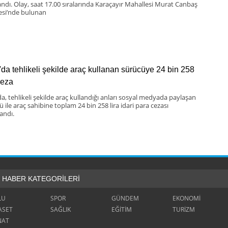
andı. Olay, saat 17.00 sıralarında Karaçayır Mahallesi Murat Canbaş
si’nde bulunan
'da tehlikeli şekilde araç kullanan sürücüye 24 bin 258
ceza
da, tehlikeli şekilde araç kullandığı anları sosyal medyada paylaşan
 ile araç sahibine toplam 24 bin 258 lira idari para cezası
andı.
HABER KATEGORİLERİ
LU
SPOR
GÜNDEM
EKONOMİ
ASET
SAĞLIK
EĞİTİM
TURİZM
NAT