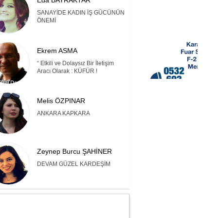
Eda BAYRAKTAR
SANAYİDE KADIN İŞ GÜCÜNÜN
ÖNEMİ
Ekrem ASMA
“ Etkili ve Dolaysız Bir İletişim
Aracı Olarak : KÜFÜR !
Melis ÖZPINAR
ANKARA KAPKARA
Zeynep Burcu ŞAHİNER
DEVAM GÜZEL KARDEŞİM