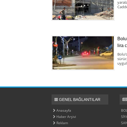
yaral
Cadde
Bolu
lira 
Bolu’
sürücü
uygul
GENEL BAĞLANTILAR
Anasayfa
BO
Haber Arşivi
SİY
Reklam
SA