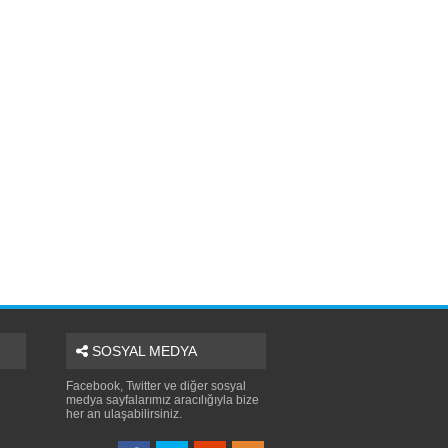
SOSYAL MEDYA
Facebook, Twitter ve diğer sosyal
medya sayfalarımız aracılığıyla bize
her an ulaşabilirsiniz.