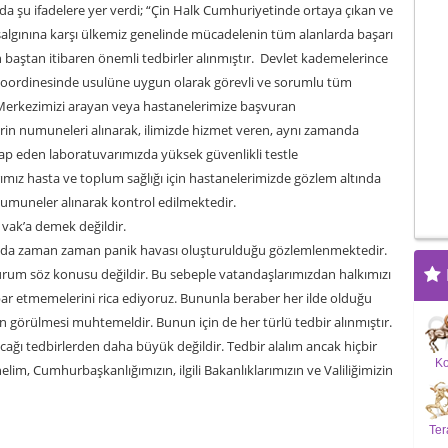
ada şu ifadelere yer verdi; “Çin Halk Cumhuriyetinde ortaya çıkan ve
algınına karşı ülkemiz genelinde mücadelenin tüm alanlarda başarı
an baştan itibaren önemli tedbirler alınmıştır. Devlet kademelerince
in koordinesinde usulüne uygun olarak görevli ve sorumlu tüm
Merkezimizi arayan veya hastanelerimize başvuran
rin numuneleri alınarak, ilimizde hizmet veren, aynı zamanda
tap eden laboratuvarımızda yüksek güvenlikli testle
ımız hasta ve toplum sağlığı için hastanelerimizde gözlem altında
umuneler alınarak kontrol edilmektedir.
 vak’a demek değildir.
nda zaman zaman panik havası oluşturulduğu gözlemlenmektedir.
 durum söz konusu değildir. Bu sebeple vatandaşlarımızdan halkımızı
bar etmemelerini rica ediyoruz. Bununla beraber her ilde olduğu
ın görülmesi muhtemeldir. Bunun için de her türlü tedbir alınmıştır.
alacağı tedbirlerden daha büyük değildir. Tedbir alalım ancak hiçbir
K
im, Cumhurbaşkanlığımızın, ilgili Bakanlıklarımızın ve Valiliğimizin
Ter