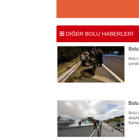
DİĞER BOLU HABERLERİ
Bolu’
Bolu'
yaral
Bolu'
Bolu'
ekipl
Rampa