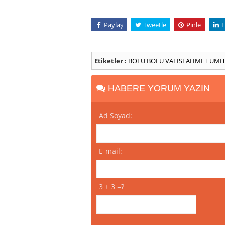
Paylaş
Tweetle
Pinle
L
Etiketler :
BOLU
BOLU VALİSİ AHMET ÜMİ
HABERE YORUM YAZIN
Ad Soyad:
E-mail:
3 + 3 =?