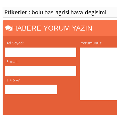
Etiketler :
bolu
bas-agrisi
hava-degisimi
HABERE YORUM YAZIN
Ad Soyad:
Yorumunuz:
E-mail:
1 + 6 =?