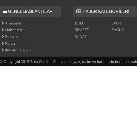
GENEL BAĞLANTILAR
HABER KATEGORİLERİ
Anasayfa
BOLU
SPOR
Haber Arşivi
SİYASET
SAĞLIK
Reklam
SANAT
Künye
İletişim Bilgileri
© Copyright 2015 Bolu Objektif. Sitemizdeki yazı, resim ve haberlerin her hakkı sak