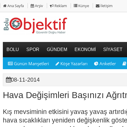
Ana Sayfa
Arşiv
Reklam
Künye
İletişim
BOLU
SPOR
GÜNDEM
EKONOMİ
SİYASET
Günün Manşetleri
Köşe Yazarları
Anketler
08-11-2014
Hava Değişimleri Başınızı Ağrı
Kış mevsiminin etkisini yavaş yavaş artırd
hava sıcaklıkları yeniden değişkenlik göst