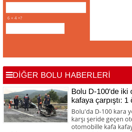
6 + 4 =?
DİĞER BOLU HABERLERİ
Bolu D-100'de iki 
kafaya çarpıştı: 1 
Bolu'da D-100 kara y
karşı şeride geçen ot
otomobille kafa kafay