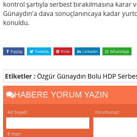
kontrol şartıyla serbest bırakılmasına karar 
Günaydın'a dava sonuçlanıncaya kadar yurtdı
konuldu.
Paylaş
Tweetle
Pinle
Linkedin
WhatsApp
Etiketler :
Özgür Günaydın
Bolu
HDP
Serbes
HABERE YORUM YAZIN
Ad Soyad:
Yorumunuz:
E-mail: