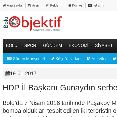
Ana Sayfa
Arşiv
Reklam
Künye
İletişim
BOLU
SPOR
GÜNDEM
EKONOMİ
SİYASET
Günün Manşetleri
Köşe Yazarları
Anketler
19-01-2017
HDP İl Başkanı Günaydın serbes
Bolu’da 7 Nisan 2016 tarihinde Paşaköy Ma
bomba oldukları tespit edilen iki teröristin 