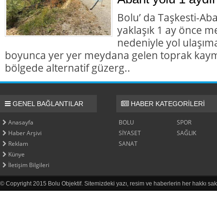
Bolu’ da Taşkesti-Ab
yaklaşık 1 ay önce 
nedeniyle yol ulaşı
boyunca yer yer meydana gelen toprak kaym
bölgede alternatif güzerg..
GENEL BAĞLANTILAR
HABER KATEGORİLERİ
Anasayfa
BOLU
SPOR
Haber Arşivi
SİYASET
SAĞLIK
Reklam
SANAT
Künye
İletişim Bilgileri
© Copyright 2015 Bolu Objektif. Sitemizdeki yazı, resim ve haberlerin her hakkı sak