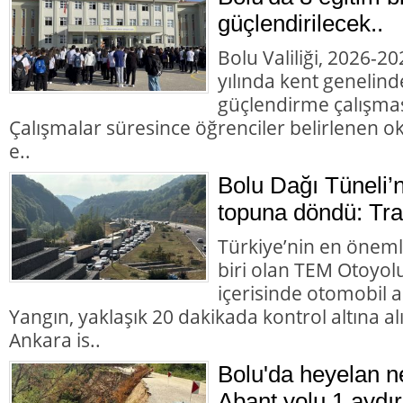
güçlendirilecek..
Bolu Valiliği, 2026-2
yılında kent genelind
güçlendirme çalışması
Çalışmalar süresince öğrenciler belirlenen okul
e..
Bolu Dağı Tüneli’
topuna döndü: Trafi
Türkiye’nin en öneml
biri olan TEM Otoyol
içerisinde otomobil 
Yangın, yaklaşık 20 dakikada kontrol altına 
Ankara is..
Bolu'da heyelan n
Abant yolu 1 aydır