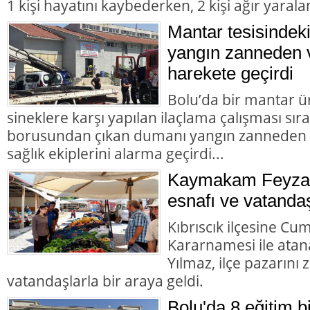
1 kişi hayatını kaybederken, 2 kişi ağır yarala
Mantar tesisindek
yangın zanneden v
harekete geçirdi
Bolu’da bir mantar ü
sineklere karşı yapılan ilaçlama çalışması sır
borusundan çıkan dumanı yangın zanneden va
sağlık ekiplerini alarma geçirdi...
Kaymakam Feyza 
esnafı ve vatandaş
Kıbrıscık ilçesine Cu
Kararnamesi ile at
Yılmaz, ilçe pazarını
vatandaşlarla bir araya geldi.
Bolu'da 8 eğitim b