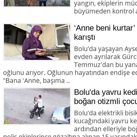
yangın, ekiplerin mü
büyümeden kontrol al
‘Anne beni kurtar’
karıştı
Bolu’da yaşayan Aysel
evden ayrılarak Gürc
Temmuz'dan bu yana
oğlunu arıyor. Oğlunun hayatından endişe ed
"Bana 'Anne, başıma ..
Bolu'da yavru ked
boğan otizmli çocu
Bolu’da elektrikli bisi
kucağındaki yavru ke
ardından elleriyle bo
polis ekiplerince gözaltına alınan 15 yaşındaki