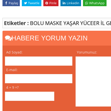
Paylaş
Tweetle
Pinle
Linkedin
WhatsApp
Etiketler :
BOLU
MASKE
YAŞAR YÜCEER
İL 
HABERE YORUM YAZIN
Ad Soyad:
Yorumunuz:
E-mail:
4 + 9 =?