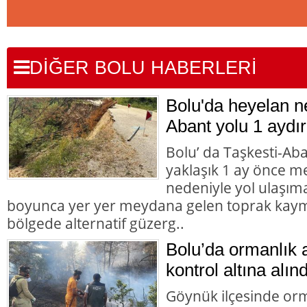
DİĞER BOLU HABERLERİ
Bolu'da heyelan n
Abant yolu 1 aydır
Bolu’ da Taşkesti-Ab
yaklaşık 1 ay önce 
nedeniyle yol ulaşı
boyunca yer yer meydana gelen toprak kaym
bölgede alternatif güzerg..
Bolu’da ormanlık 
kontrol altına alınd
Göynük ilçesinde orm