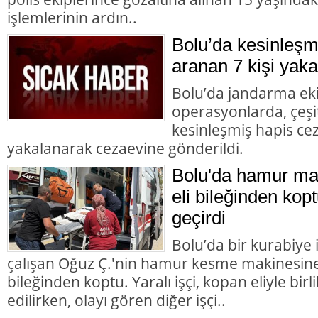
işlemlerinin ardın..
Bolu’da kesinleşm
aranan 7 kişi yaka
Bolu’da jandarma eki
operasyonlarda, çeşit
kesinleşmiş hapis cez
yakalanarak cezaevine gönderildi.
Bolu'da hamur mak
eli bileğinden kopt
geçirdi
Bolu’da bir kurabiye
çalışan Oğuz Ç.'nin hamur kesme makinesine k
bileğinden koptu. Yaralı işçi, kopan eliyle bir
edilirken, olayı gören diğer işçi..