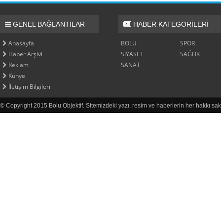
GENEL BAĞLANTILAR
HABER KATEGORİLERİ
Anasayfa
BOLU
SPOR
Haber Arşivi
SİYASET
SAĞLIK
Reklam
SANAT
Künye
İletişim Bilgileri
© Copyright 2015 Bolu Objektif. Sitemizdeki yazı, resim ve haberlerin her hakkı sak