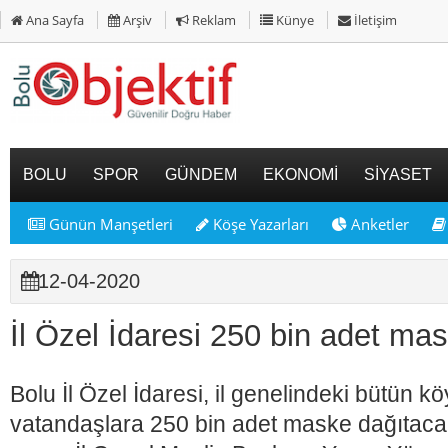
Ana Sayfa
Arşiv
Reklam
Künye
İletişim
BOLU
SPOR
GÜNDEM
EKONOMİ
SİYASET
Günün Manşetleri
Köşe Yazarları
Anketler
12-04-2020
İl Özel İdaresi 250 bin adet ma
Bolu İl Özel İdaresi, il genelindeki bütün 
vatandaşlara 250 bin adet maske dağıtacak. 