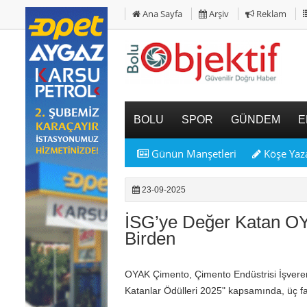
Ana Sayfa
Arşiv
Reklam
BOLU
SPOR
GÜNDEM
E
Günün Manşetleri
Köşe Yaza
23-09-2025
İSG’ye Değer Katan O
Birden
OYAK Çimento, Çimento Endüstrisi İşveren
Katanlar Ödülleri 2025" kapsamında, üç far