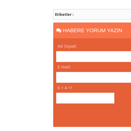
Etiketler :
HABERE YORUM YAZIN
Ad Soyad:
E-mail:
6 + 4 =?