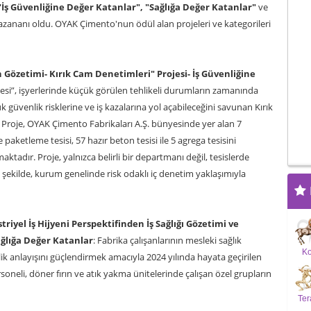
"İş Güvenliğine Değer Katanlar", "Sağlığa Değer Katanlar"
ve
azananı oldu. OYAK Çimento'nun ödül alan projeleri ve kategorileri
n Gözetimi- Kırık Cam Denetimleri" Projesi-
İş Güvenliğine
jesi”, işyerlerinde küçük görülen tehlikeli durumların zamanında
 güvenlik risklerine ve iş kazalarına yol açabileceğini savunan Kırık
. Proje, OYAK Çimento Fabrikaları A.Ş. bünyesinde yer alan 7
paketleme tesisi, 57 hazır beton tesisi ile 5 agrega tesisini
tadır. Proje, yalnızca belirli bir departmanı değil, tesislerde
şekilde, kurum genelinde risk odaklı iç denetim yaklaşımıyla
triyel İş Hijyeni Perspektifinden İş Sağlığı Gözetimi ve
ağlığa Değer Katanlar
: Fabrika çalışanlarının mesleki sağlık
K
ik anlayışını güçlendirmek amacıyla 2024 yılında hayata geçirilen
soneli, döner fırın ve atık yakma ünitelerinde çalışan özel grupların
Ter