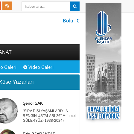
Bolu °C
ANAT
o Galeri
Video Galeri
öşe Yazarları
Şenol SAK
“SIRA DIŞI YAŞAMLARIYLA
RENGİN USTALARI-26” Mehmet
GÜLERYÜZ (1938-2024)