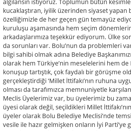
algılansın istiyoruz. Toplumun bütün kesimleri
kucaklaştıran, iyilik üzerinden siyaset yapan 
özelliğimizle de her geçen gün temayüz ediy
kuruluşu aşamasında hem seçim dönemlerin
arkadaşlarımıza teşekkür ediyorum. Ülke sor
da sorunları var. Bolu’nun da problemleri var
bilgi sahibi olmak adına Belediye Başkanımızı z
olarak hem Türkiye’nin meselelerini hem de 
konuşup tartıştık, çok faydalı bir görüşme oldu
gerçekleştirdiği ‘Millet İttifakı’nın ruhuna uy
olması da tarafımızca memnuniyetle karşıland
Meclis Üyelerimiz var, bu üyelerimiz bu zama
üyesi olarak değil, seçildikleri Millet İttifakı’n
üyeler olarak Bolu Belediye Meclisi’nde temsil
vesile ile hazır gelmişken onların İyi Parti’ye g