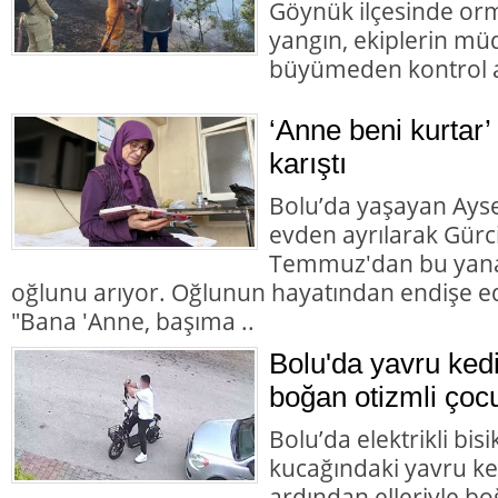
Göynük ilçesinde orm
yangın, ekiplerin mü
büyümeden kontrol al
‘Anne beni kurtar’
karıştı
Bolu’da yaşayan Aysel
evden ayrılarak Gürc
Temmuz'dan bu yana
oğlunu arıyor. Oğlunun hayatından endişe ed
"Bana 'Anne, başıma ..
Bolu'da yavru ked
boğan otizmli çocu
Bolu’da elektrikli bisi
kucağındaki yavru ke
ardından elleriyle bo