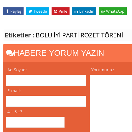
Paylaş
Tweetle
Pinle
Linkedin
WhatsApp
Etiketler :
BOLU
İYİ PARTİ
ROZET TÖRENİ
HABERE YORUM YAZIN
Ad Soyad:
Yorumunuz:
E-mail:
4 + 3 =?