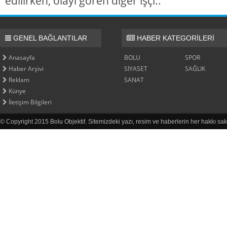
edilirken, olayı gören diğer işçi..
GENEL BAĞLANTILAR
HABER KATEGORİLERİ
Anasayfa
BOLU
SPOR
Haber Arşivi
SİYASET
SAĞLIK
Reklam
SANAT
Künye
İletişim Bilgileri
© Copyright 2015 Bolu Objektif. Sitemizdeki yazı, resim ve haberlerin her hakkı sak