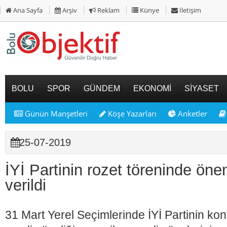
Ana Sayfa
Arşiv
Reklam
Künye
İletişim
BOLU
SPOR
GÜNDEM
EKONOMİ
SİYASET
Günün Manşetleri
Köşe Yazarları
Anketler
25-07-2019
İYİ Partinin rozet töreninde öne
verildi
31 Mart Yerel Seçimlerinde İYİ Partinin ko