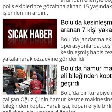
polis ekiplerince gözaltına alınan 15 yaşındaki
işlemlerinin ardın..
Bolu’da kesinleşm
aranan 7 kişi yaka
Bolu’da jandarma eki
operasyonlarda, çeşit
kesinleşmiş hapis cez
yakalanarak cezaevine gönderildi.
Bolu'da hamur mak
eli bileğinden kopt
geçirdi
Bolu’da bir kurabiye
çalışan Oğuz Ç.'nin hamur kesme makinesine k
bileğinden koptu. Yaralı işçi, kopan eliyle bir