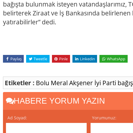
bağışta bulunmak isteyen vatandaşlarımız, T
belirterek Ziraat ve İş Bankasında belirlenen
yatırabilirler” dedi.
Paylaş
Tweetle
Pinle
Linkedin
WhatsApp
Etiketler :
Bolu
Meral Akşener
İyi Parti
bağış
HABERE YORUM YAZIN
Ad Soyad:
Yorumunuz: