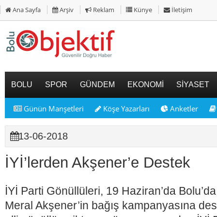
Ana Sayfa
Arşiv
Reklam
Künye
İletişim
BOLU
SPOR
GÜNDEM
EKONOMİ
SİYASET
Günün Manşetleri
Köşe Yazarları
Anketler
13-06-2018
İYİ’lerden Akşener’e Destek
İYİ Parti Gönüllüleri, 19 Haziran’da Bolu’d
Meral Akşener’in bağış kampanyasına dest