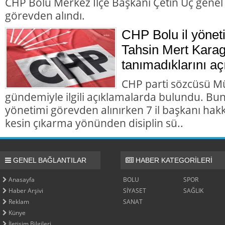
CHP Bolu Merkez İlçe Başkanı Çetin Uç genel
görevden alındı.
CHP Bolu il yönet
Tahsin Mert Karag
tanımadıklarını aç
CHP parti sözcüsü M
gündemiyle ilgili açıklamalarda bulundu. Bun
yönetimi görevden alınırken 7 il başkanı hakk
kesin çıkarma yönünden disiplin sü..
GENEL BAĞLANTILAR
HABER KATEGORİLERİ
Anasayfa
BOLU
SPOR
Haber Arşivi
SİYASET
SAĞLIK
Reklam
SANAT
Künye
İletişim Bilgileri