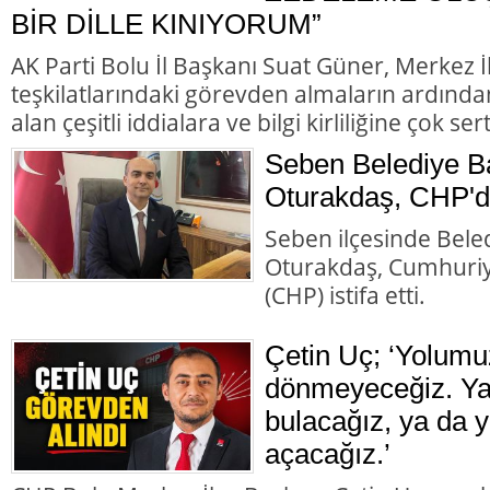
BİR DİLLE KINIYORUM”
AK Parti Bolu İl Başkanı Suat Güner, Merkez 
teşkilatlarındaki görevden almaların ardında
alan çeşitli iddialara ve bilgi kirliliğine çok ser
Seben Belediye B
Oturakdaş, CHP'de
Seben ilçesinde Bele
Oturakdaş, Cumhuriye
(CHP) istifa etti.
Çetin Uç; ‘Yolumu
dönmeyeceğiz. Ya 
bulacağız, ya da y
açacağız.’