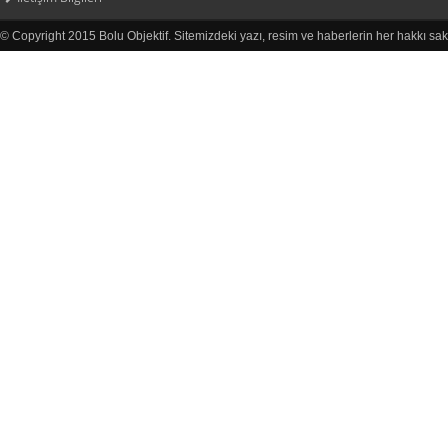
© Copyright 2015 Bolu Objektif. Sitemizdeki yazı, resim ve haberlerin her hakkı sak