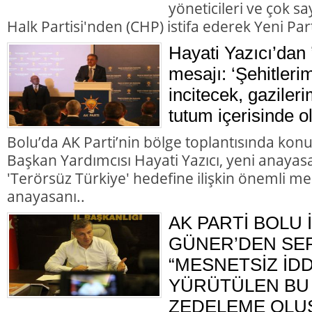
yöneticileri ve çok 
Halk Partisi'nden (CHP) istifa ederek Yeni Parti
Hayati Yazıcı’dan 
mesajı: ‘Şehitleri
incitecek, gazileri
tutum içerisinde o
Bolu’da AK Parti’nin bölge toplantısında kon
Başkan Yardımcısı Hayati Yazıcı, yeni anayasa
'Terörsüz Türkiye' hedefine ilişkin önemli me
anayasanı..
AK PARTİ BOLU 
GÜNER’DEN SER
“MESNETSİZ İD
YÜRÜTÜLEN BU 
ZEDELEME OLU