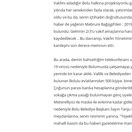
Vakfını adadığın Bolu halkına projeksiyonlu g
yılında her senekinden fazla olarak, yatırımlar
oldu ve bu da, senin içtihadın doğrultusunda V
haber de yeğenin Mebrure Bağışgil’den : 2019 y
bulundu: Gelirinin 2/3'ü vakıf amaçlarına har
kaydedilecek .. Bu davranışı, Vakfın Yönetim
kardeşini son derece memnun etti.
Bu arada, demin bahsettiğim telekonferans u
19 virüsü nedeniyle Bolumuzda çalışamayıp 
yerinde bir karar aldık: Valilik ve Belediyed
bulunan Bolulu evlatlarından 500 kişiye, biner
Çoğunun parası banka hesaplarına gönderildi
sokağa çıkma yasağı bulunmayan genç üyele
Meterelliyöz ile maske ile evlerine kadar gid
nedeniyle Bolu Belediye Başkanı Sayın Tanju 
meydanlarına, senin resminin yanına, "Teşekkür
mahalli basım da bu haberi gazetelerine manş