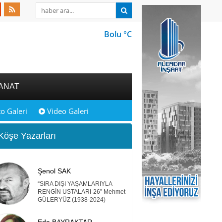
Bolu °C
ANAT
o Galeri
Video Galeri
öşe Yazarları
Şenol SAK
“SIRA DIŞI YAŞAMLARIYLA
RENGİN USTALARI-26” Mehmet
GÜLERYÜZ (1938-2024)