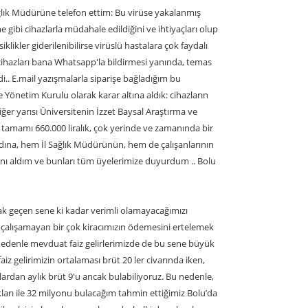
ğlık Müdürüne telefon ettim: Bu virüse yakalanmış
gibi cihazlarla müdahale edildiğini ve ihtiyaçları olup
klikler giderilenibilirse virüslü hastalara çok faydalı
u cihazları bana Whatsapp'la bildirmesi yanında, temas
i.. E.mail yazışmalarla siparişe bağladığım bu
e Yönetim Kurulu olarak karar altına aldık: cihazların
iğer yarısı Üniversitenin İzzet Baysal Araştırma ve
 tamamı 660.000 liralık, çok yerinde ve zamanında bir
adına, hem İl Sağlık Müdürünün, hem de çalışanlarının
ını aldım ve bunları tüm üyelerimize duyurdum .. Bolu
rak geçen sene ki kadar verimli olamayacağımızı
le çalışamayan bir çok kiracımızın ödemesini ertelemek
nedenle mevduat faiz gelirlerimizde de bu sene büyük
z gelirimizin ortalaması brüt 20 ler civarında iken,
ardan aylık brüt 9'u ancak bulabiliyoruz. Bu nedenle,
rkları ile 32 milyonu bulacağım tahmin ettiğimiz Bolu’da