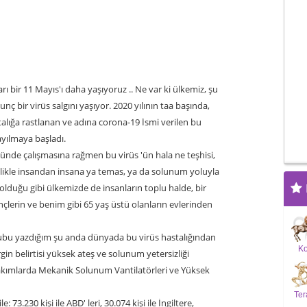
ı bir 11 Mayıs'ı daha yaşıyoruz .. Ne var ki ülkemiz, şu
 bir virüs salgını yaşıyor. 2020 yılının taa başında,
talığa rastlanan ve adına corona-19 İsmi verilen bu
yılmaya başladı.
nde çalışmasına rağmen bu virüs 'ün hala ne teşhisi,
inlikle insandan insana ya temas, ya da solunum yoluyla
lduğu gibi ülkemizde de insanların toplu halde, bir
nçlerin ve benim gibi 65 yaş üstü olanların evlerinden
ubu yazdığım şu anda dünyada bu virüs hastalığından
K
rgin belirtisi yüksek ateş ve solunum yetersizliği
kımlarda Mekanik Solunum Vantilatörleri ve Yüksek
Ter
73.230 kişi ile ABD' leri, 30.074 kişi ile İngiltere,