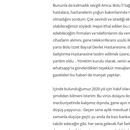
Bununla da kalmadık sevgili Amca; Bolu İl Sa
hastalara, hastanelerin yoğun bakımlarında ne 
olmadığını sordum: Çok sevindi ve istediği eksi
olabileceğimizi söyledi: Hepsi ithal edilen b
edebileceğim firmaları ve telefonlarım da verd
cihazların alımını, gene telekonferans usulü il
yarısı Bolu İzzet Baysal Devlet Hastanesine, d
Geliştirme Hastanesine teslim edilmek üzere,
yardım oldu .. Yönetim kurulu olarak, senin 
whatsapp'Ia gönderdikleri teşekkür mesajlar
gazeteleri bu haberi de manşet yaptılar.
İçinde bulunduğumuz 2020 yılı için Vakıf ola
şimdiden bilmeni isterim: Bu virüs dolayısı i
mecburiyetinde kalışımız dışında, gene ayın 
düşüş yaşıyoruz.: Geçen sene aylık mevduat fai
zamanla düşüşe geçti; şu anda da bazı bankal
takdir edeceğin gibi, her sene gelecek fiat fa