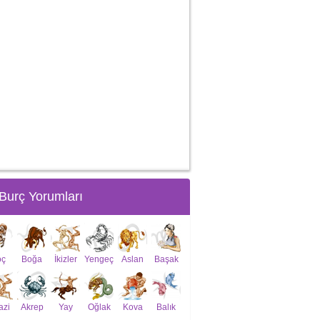
Burç Yorumları
oç
Boğa
İkizler
Yengeç
Aslan
Başak
azi
Akrep
Yay
Oğlak
Kova
Balık