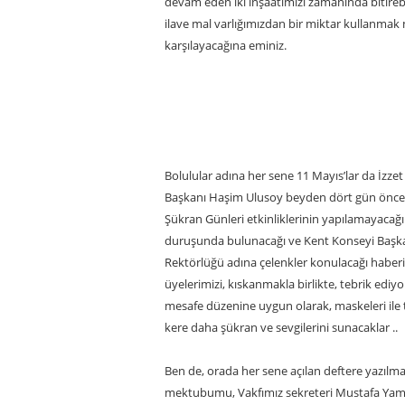
devam eden iki inşaatımızı zamanında bitireb
ilave mal varlığımızdan bir miktar kullanmak
karşılayacağına eminiz.
Bolulular adına her sene 11 Mayıs’lar da İzz
Başkanı Haşim Ulusoy beyden dört gün önce te
Şükran Günleri etkinliklerinin yapılamayacağ
duruşunda bulunacağı ve Kent Konseyi Başkanlı
Rektörlüğü adına çelenkler konulacağı haberin
üyelerimizi, kıskanmakla birlikte, tebrik edi
mesafe düzenine uygun olarak, maskeleri ile 
kere daha şükran ve sevgilerini sunacaklar ..
Ben de, orada her sene açılan deftere yazılm
mektubumu, Vakfımız sekreteri Mustafa Yaman