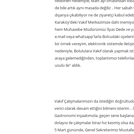
tedbirleri nedeniyle, Mart ayı ortasından itib
de bile artık aynı masada değiliz .. Her sabah
dışarıya çıkabiliyor ne de ziyaretçi kabul edeb
Karaköy’deki Vakıf Merkezimize dahi inemiyor,
hem Muhasebe Müdürümüz İlyas Dede ve yardı
e.mail veya whatsapp'larla Bolcudaki üyeleri
bir örnek vereyim, elektronik sistemde iletişi
nedeniyle, Bolululara Vakıf olarak yapmak ist
araya gelemediğinden, toplantımızı telefonla
usulü ile" aldık.
Vakıf Çalışmalarımızın da istediğin doğrult
verici olarak devam ettiğini bilmeni isterim .
Gastronomi inşaatımızla, geçen sene başlanan
dolayısı ile çalışmalar biraz hız kesmiş olsa d
5 Mart gününde, Genel Sekreterimiz Mustafa