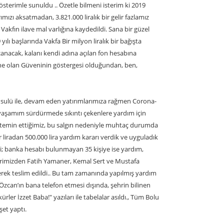
österimle sunuldu .. Özetle bilmeni isterim ki 2019
ımızı aksatmadan, 3.821.000 liralık bir gelir fazlamız
akfın ilave mal varlığına kaydedildi. Sana bir güzel
ılı başlarında Vakfa Bir milyon liralık bir bağışta
canacak, kalanı kendi adına açılan fon hesabına
ine olan Güveninin göstergesi olduğundan, ben,
sulü ile, devam eden yatırımlarımıza rağmen Corona-
yaşamım sürdürmede sıkıntı çekenlere yardım için
en temin ettiğimiz, bu salgın nedeniyle muhtaç durumda
 liradan 500.000 lira yardım kararı verdik ve uyguladık
; banka hesabı bulunmayan 35 kişiye ise yardım,
rimizden Fatih Yamaner, Kemal Sert ve Mustafa
ilerek teslim edildi.. Bu tam zamanında yapılmış yardım
Özcan’ın bana telefon etmesi dışında, şehrin bilinen
ler İzzet Baba!" yazıları ile tabelalar asıldı., Tüm Bolu
et yaptı.