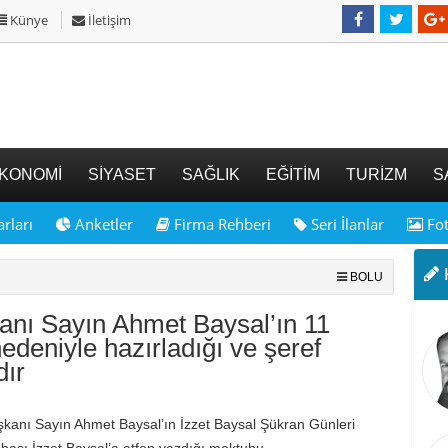
Künye
İletişim
KONOMİ
SİYASET
SAĞLIK
EĞİTİM
TURİZM
S
rları
Anketler
Firma Rehberi
Seri İlanlar
Fot
K
BOLU
kanı Sayın Ahmet Baysal’ın 11
deniyle hazırladığı ve şeref
dır
şkanı Sayın Ahmet Baysal’ın İzzet Baysal Şükran Günleri
bası İzzet Baysal’a atfen yazdığı mektubu