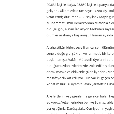
20.684 kişi ile İtalya, 25.850 kişi ile İspanya,
geliyor .. Ülkemizde ölüm sayısı 3.580 kişi; B
vefat etmiş durumda .. Bu sayılar 7 Mayıs günü
Muhammet Emin Demirkol’dan telefonla aldım .
olduğu gibi, alınan İzolasyon tedbirleri saye
ölümler azalmaya başlamış .. Haziran ayında v
Allaha şükür bizler, sevgili amca, seni ölümün
sene olduğu gibi şükran ve rahmetle bir kere
başlamamıştı. Vakfın Mütevelli üyelerini so
olduğumuzdan evlerimizde izole edilmiş durum
ancak maske ve eldivenle çıkabiliyorlar .. Mark
mesafeye dikkat ediliyor .. Ne var ki, geçen 
Yönetim Kurulu üyemiz Sayın Şerafettin Erb
Aile fertlerin ve yeğenlerine gelince: halen he
ediyoruz. Yeğenlerinden ben ve Solmaz, abla
yerleştiğimiz, Darüşşafaka Cemiyetinin yaşlıl