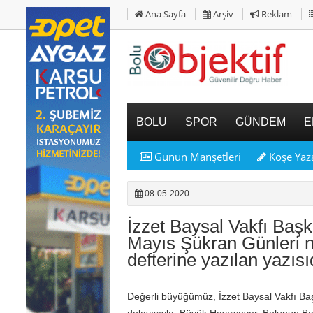
Ana Sayfa
Arşiv
Reklam
BOLU
SPOR
GÜNDEM
E
Günün Manşetleri
Köşe Yaza
08-05-2020
İzzet Baysal Vakfı Baş
Mayıs Şükran Günleri ne
defterine yazılan yazısı
Değerli büyüğümüz, İzzet Baysal Vakfı Ba
dolayısıyla, Büyük Hayırsever, Bolunun Ba