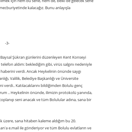
ilmek için hem bu sene, hem de, belki de gelecek sene
 mecburiyetinde kalacağız. Bunu anlayışla
-3-
et Baysal Şükran günlerini düzenleyen Kent Konseyi
lefon aldım: beklediğim gibi, virüs salgını nedeniyle
ı haberini verdi. Ancak Heykelinin önünde saygı
ğı, Valilik, Belediye Başkanlığı ve Üniversite
i verdi.. Katılacaklarını bildiğimden Bolulu genç
yorum .. Heykelinin önünde, ilimizin protokolü yanında,
toplanıp seni anacak ve tüm Bolulular adına, sana bir
ak üzere, sana hitaben kaleme aldığım bu 20.
'a e.mail ile gönderiyor ve tüm Bolulu evlatların ve