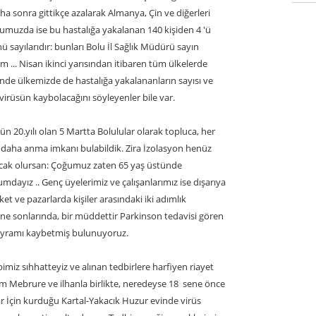
 daha sonra gittikçe azalarak Almanya, Çin ve diğerleri
olumuzda ise bu hastalığa yakalanan 140 kişiden 4 'ü
 sayılarıdır: bunları Bolu İl Sağlık Müdürü sayın
.. Nisan ikinci yarısından itibaren tüm ülkelerde
sinde ülkemizde de hastalığa yakalananların sayısı ve
irüsün kaybolacağını söyleyenler bile var.
ün 20.yılı olan 5 Martta Bolulular olarak topluca, her
 daha anma imkanı bulabildik. Zira İzolasyon henüz
racak olursan: Çoğumuz zaten 65 yaş üstünde
dayız .. Genç üyelerimiz ve çalışanlarımız ise dışarıya
et ve pazarlarda kişiler arasındaki iki adımlık
sene sonlarında, bir müddettir Parkinson tedavisi gören
ayramı kaybetmiş bulunuyoruz.
pimiz sıhhatteyiz ve alınan tedbirlere harfiyen riayet
m Mebrure ve ilhanla birlikte, neredeyse 18 sene önce
ar İçin kurduğu Kartal-Yakacık Huzur evinde virüs