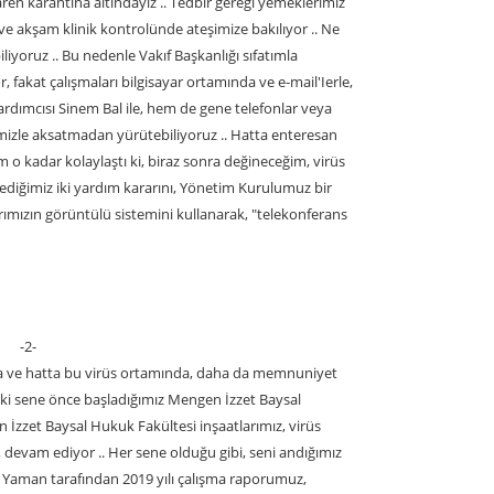
aren karantina altındayız .. Tedbir gereği yemeklerimiz
 ve akşam klinik kontrolünde ateşimize bakılıyor .. Ne
iliyoruz .. Bu nedenle Vakıf Başkanlığı sıfatımla
 fakat çalışmaları bilgisayar ortamında ve e-mail'Ierle,
mcısı Sinem Bal ile, hem de gene telefonlar veya
mizle aksatmadan yürütebiliyoruz .. Hatta enteresan
m o kadar kolaylaştı ki, biraz sonra değineceğim, virüs
ediğimiz iki yardım kararını, Yönetim Kurulumuz bir
rımızın görüntülü sistemini kullanarak, "telekonferans
-2-
uda ve hatta bu virüs ortamında, daha da memnuniyet
. İki sene önce başladığımız Mengen İzzet Baysal
 İzzet Baysal Hukuk Fakültesi inşaatlarımız, virüs
a, devam ediyor .. Her sene olduğu gibi, seni andığımız
 Yaman tarafından 2019 yılı çalışma raporumuz,