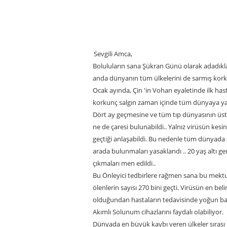
Sevgili Amca,
Boluluların sana Şükran Günü olarak adadıklar
anda dünyanın tüm ülkelerini de sarmış korkunç
Ocak ayında, Çin 'in Vohan eyaletinde ilk has
korkunç salgın zaman içinde tüm dünyaya ya
Dört ay geçmesine ve tüm tıp dünyasının üstü
ne de çaresi bulunabildi.. Yalnız virüsün kes
geçtiği anlaşabildi. Bu nedenle tüm dünyada o
arada bulunmaları yasaklandı .. 20 yaş altı ge
çıkmaları men edildi..
Bu Önleyici tedbirlere rağmen sana bu mekt
ölenlerin sayısı 270 bini geçti. Virüsün en beli
olduğundan hastaların tedavisinde yoğun ba
Akımlı Solunum cihazlarını faydalı olabiliyor.
Dünyada en büyük kaybı veren ülkeler sırası ile: 