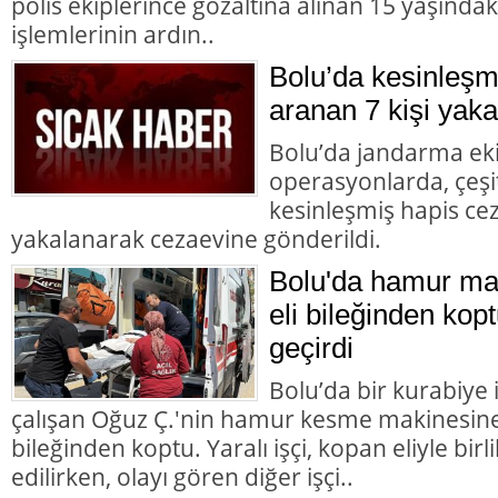
polis ekiplerince gözaltına alınan 15 yaşındaki
işlemlerinin ardın..
Bolu’da kesinleşm
aranan 7 kişi yaka
Bolu’da jandarma eki
operasyonlarda, çeşit
kesinleşmiş hapis cez
yakalanarak cezaevine gönderildi.
Bolu'da hamur mak
eli bileğinden kopt
geçirdi
Bolu’da bir kurabiye
çalışan Oğuz Ç.'nin hamur kesme makinesine k
bileğinden koptu. Yaralı işçi, kopan eliyle bir
edilirken, olayı gören diğer işçi..