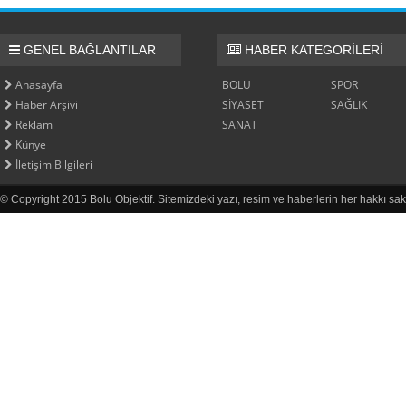
GENEL BAĞLANTILAR
HABER KATEGORİLERİ
Anasayfa
BOLU
SPOR
Haber Arşivi
SİYASET
SAĞLIK
Reklam
SANAT
Künye
İletişim Bilgileri
© Copyright 2015 Bolu Objektif. Sitemizdeki yazı, resim ve haberlerin her hakkı sak