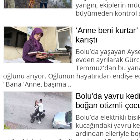
yangın, ekiplerin mü
büyümeden kontrol al
‘Anne beni kurtar’
karıştı
Bolu’da yaşayan Aysel
evden ayrılarak Gürc
Temmuz'dan bu yana
oğlunu arıyor. Oğlunun hayatından endişe ed
"Bana 'Anne, başıma ..
Bolu'da yavru ked
boğan otizmli çocu
Bolu’da elektrikli bisi
kucağındaki yavru ke
ardından elleriyle bo