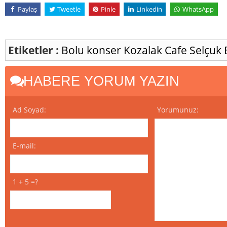
Paylaş
Tweetle
Pinle
Linkedin
WhatsApp
Etiketler :
Bolu
konser
Kozalak Cafe
Selçuk 
HABERE YORUM YAZIN
Ad Soyad:
Yorumunuz:
E-mail:
1 + 5 =?