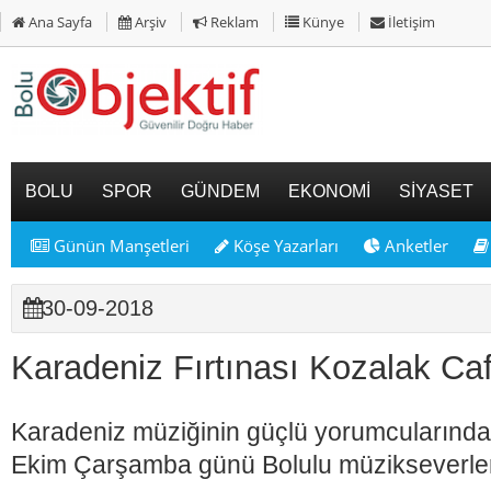
Ana Sayfa
Arşiv
Reklam
Künye
İletişim
BOLU
SPOR
GÜNDEM
EKONOMİ
SİYASET
Günün Manşetleri
Köşe Yazarları
Anketler
30-09-2018
Karadeniz Fırtınası Kozalak C
Karadeniz müziğinin güçlü yorumcularında
Ekim Çarşamba günü Bolulu müzikseverler