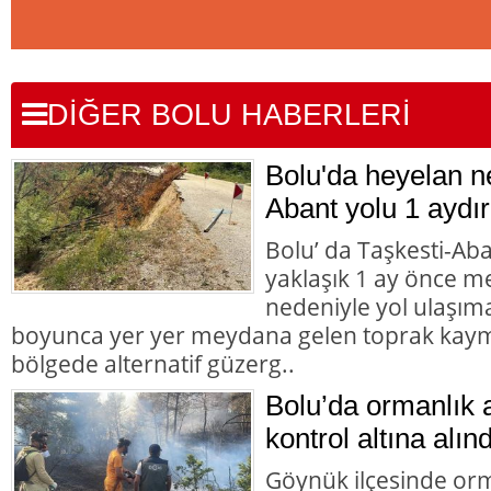
DİĞER BOLU HABERLERİ
Bolu'da heyelan n
Abant yolu 1 aydır
Bolu’ da Taşkesti-Ab
yaklaşık 1 ay önce 
nedeniyle yol ulaşı
boyunca yer yer meydana gelen toprak kaym
bölgede alternatif güzerg..
Bolu’da ormanlık 
kontrol altına alınd
Göynük ilçesinde orm