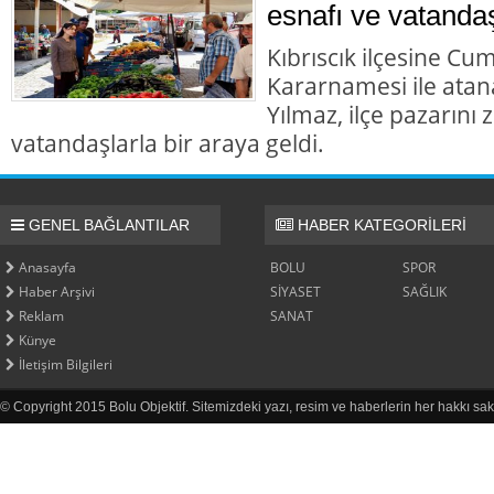
esnafı ve vatandaş
Kıbrıscık ilçesine Cu
Kararnamesi ile at
Yılmaz, ilçe pazarını
vatandaşlarla bir araya geldi.
GENEL BAĞLANTILAR
HABER KATEGORİLERİ
Anasayfa
BOLU
SPOR
Haber Arşivi
SİYASET
SAĞLIK
Reklam
SANAT
Künye
İletişim Bilgileri
© Copyright 2015 Bolu Objektif. Sitemizdeki yazı, resim ve haberlerin her hakkı sak