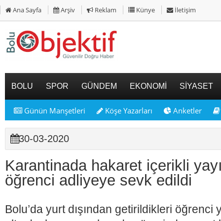
Ana Sayfa
Arşiv
Reklam
Künye
İletişim
BOLU
SPOR
GÜNDEM
EKONOMİ
SİYASET
Günün Manşetleri
Köşe Yazarları
Anketler
30-03-2020
Karantinada hakaret içerikli ya
öğrenci adliyeye sevk edildi
Bolu’da yurt dışından getirildikleri öğrenc