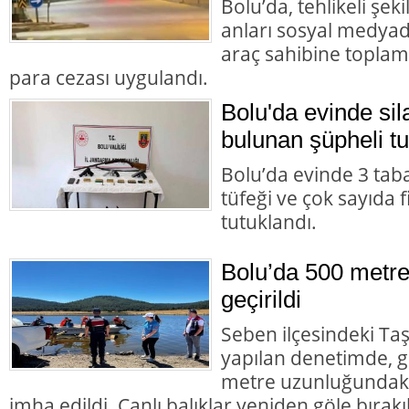
Bolu’da, tehlikeli şek
anları sosyal medyad
araç sahibine toplam 
para cezası uygulandı.
Bolu'da evinde s
bulunan şüpheli tu
Bolu’da evinde 3 tab
tüfeği ve çok sayıda 
tutuklandı.
Bolu’da 500 metre
geçirildi
Seben ilçesindeki Taş
yapılan denetimde, g
metre uzunluğundaki 
imha edildi. Canlı balıklar yeniden göle bırakıl