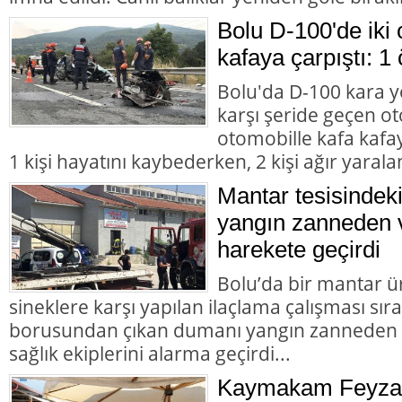
Bolu D-100'de iki 
kafaya çarpıştı: 1 
Bolu'da D-100 kara y
karşı şeride geçen ot
otomobille kafa kafay
1 kişi hayatını kaybederken, 2 kişi ağır yarala
Mantar tesisindek
yangın zanneden v
harekete geçirdi
Bolu’da bir mantar ü
sineklere karşı yapılan ilaçlama çalışması sır
borusundan çıkan dumanı yangın zanneden va
sağlık ekiplerini alarma geçirdi...
Kaymakam Feyza 