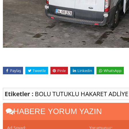
Paylaş
Tweetle
Pinle
Linkedin
WhatsApp
Etiketler :
BOLU
TUTUKLU
HAKARET
ADLİYE
HABERE YORUM YAZIN
Ad Soyad:
Yorumunuz: