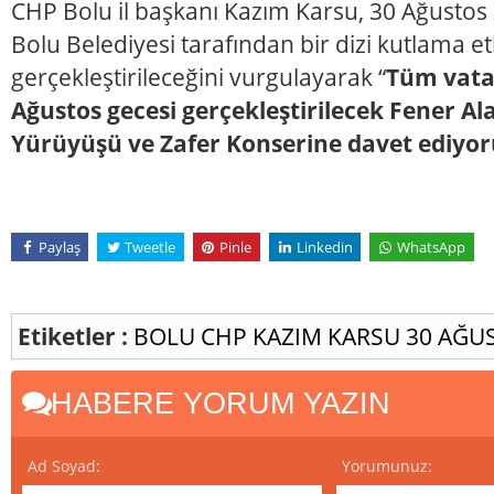
CHP Bolu il başkanı Kazım Karsu, 30 Ağusto
Bolu Belediyesi tarafından bir dizi kutlama et
gerçekleştirileceğini vurgulayarak “
Tüm vata
Ağustos gecesi gerçekleştirilecek Fener Alay
Yürüyüşü ve Zafer Konserine davet ediyo
Paylaş
Tweetle
Pinle
Linkedin
WhatsApp
Etiketler :
BOLU
CHP
KAZIM KARSU
30 AĞU
HABERE YORUM YAZIN
Ad Soyad:
Yorumunuz: