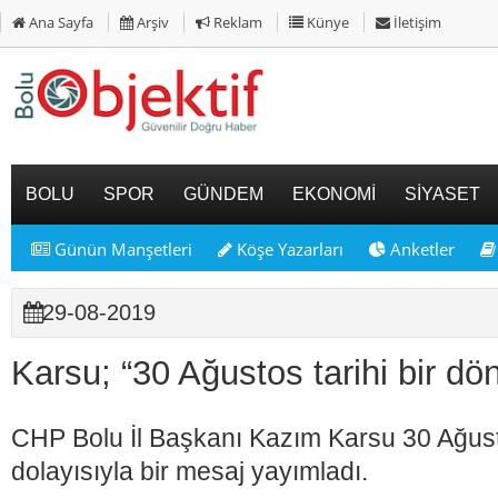
Ana Sayfa
Arşiv
Reklam
Künye
İletişim
BOLU
SPOR
GÜNDEM
EKONOMİ
SİYASET
Günün Manşetleri
Köşe Yazarları
Anketler
29-08-2019
Karsu; “30 Ağustos tarihi bir dö
CHP Bolu İl Başkanı Kazım Karsu 30 Ağus
dolayısıyla bir mesaj yayımladı.