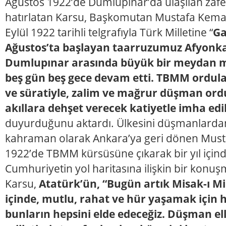
Ağustos 1922’de Dumlupınar’da ulaşılan zaf
hatırlatan Karsu, Başkomutan Mustafa Kemal’i
Eylül 1922 tarihli telgrafıyla Türk Milletine “
Ga
Ağustos’ta başlayan taarruzumuz Afyonka
Dumlupınar arasında büyük bir meydan m
beş gün beş gece devam etti. TBMM orduların
ve süratiyle, zalim ve mağrur düşman or
akıllara dehşet verecek katiyetle imha edi
duyurduğunu aktardı. Ülkesini düşmanlardan
kahraman olarak Ankara’ya geri dönen Musta
1922’de TBMM kürsüsüne çıkarak bir yıl için
Cumhuriyetin yol haritasına ilişkin bir konuşm
Karsu,
Atatürk’ün, “Bugün artık Misak-ı Milli
içinde, mutlu, rahat ve hür yaşamak için 
bunların hepsini elde edeceğiz. Düşman ell