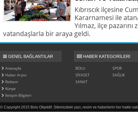
Kıbrıscık ilçesine Cu
Kararnamesi ile at
Yılmaz, ilçe pazarını
vatandaşlarla bir araya geldi.
GENEL BAĞLANTILAR
HABER KATEGORİLERİ
Anasayfa
BOLU
SPOR
Haber Arşivi
SİYASET
SAĞLIK
Reklam
SANAT
Künye
İletişim Bilgileri
© Copyright 2015 Bolu Objektif. Sitemizdeki yazı, resim ve haberlerin her hakkı sak