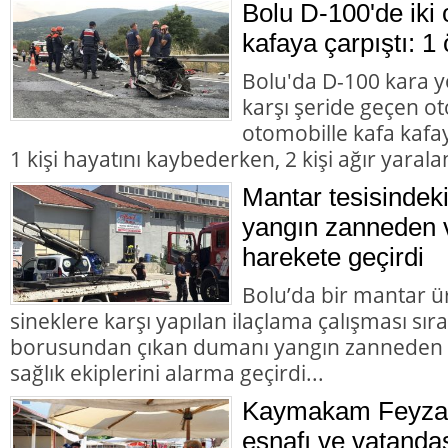
Bolu D-100'de iki 
kafaya çarpıştı: 1 
Bolu'da D-100 kara y
karşı şeride geçen ot
otomobille kafa kafay
1 kişi hayatını kaybederken, 2 kişi ağır yarala
Mantar tesisindek
yangın zanneden v
harekete geçirdi
Bolu’da bir mantar ü
sineklere karşı yapılan ilaçlama çalışması sır
borusundan çıkan dumanı yangın zanneden va
sağlık ekiplerini alarma geçirdi...
Kaymakam Feyza 
esnafı ve vatandaş