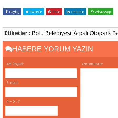
Paylaş
Tweetle
Pinle
Linkedin
WhatsApp
Etiketler :
Bolu Belediyesi Kapalı Otopark
Ba
HABERE YORUM YAZIN
Ad Soyad:
Yorumunuz:
E-mail:
4 + 5 =?