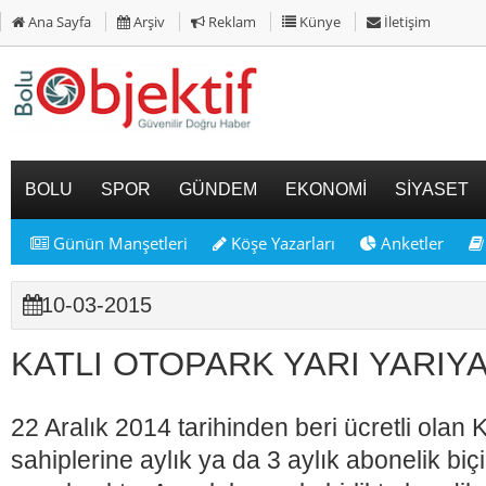
Ana Sayfa
Arşiv
Reklam
Künye
İletişim
BOLU
SPOR
GÜNDEM
EKONOMİ
SİYASET
Günün Manşetleri
Köşe Yazarları
Anketler
10-03-2015
KATLI OTOPARK YARI YARIY
22 Aralık 2014 tarihinden beri ücretli olan 
sahiplerine aylık ya da 3 aylık abonelik bi