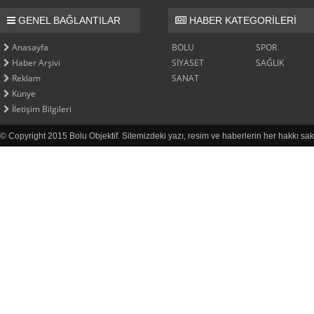
GENEL BAĞLANTILAR
HABER KATEGORİLERİ
Anasayfa
BOLU
SPOR
Haber Arşivi
SİYASET
SAĞLIK
Reklam
SANAT
Künye
İletişim Bilgileri
© Copyright 2015 Bolu Objektif. Sitemizdeki yazı, resim ve haberlerin her hakkı sak