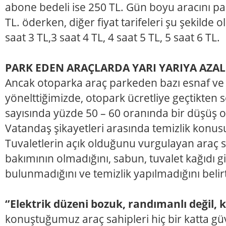
abone bedeli ise 250 TL. Gün boyu aracını pa
TL. öderken, diğer fiyat tarifeleri şu şekilde o
saat 3 TL,3 saat 4 TL, 4 saat 5 TL, 5 saat 6 TL.
PARK EDEN ARAÇLARDA YARI YARIYA AZA
Ancak otoparka araç parkeden bazı esnaf ve
yönelttiğimizde, otopark ücretliye geçtikten
sayısında yüzde 50 – 60 oranında bir düşüş ol
Vatandaş şikayetleri arasında temizlik konu
Tuvaletlerin açık olduğunu vurgulayan araç sa
bakımının olmadığını, sabun, tuvalet kağıdı g
bulunmadığını ve temizlik yapılmadığını belirt
‘’Elektrik düzeni bozuk, randımanlı değil, k
konuştuğumuz araç sahipleri hiç bir katta gü