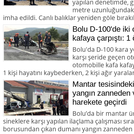
yapılan denetimde, g
metre uzunluğundaki 
imha edildi. Canlı balıklar yeniden göle bırakıl
Bolu D-100'de iki 
kafaya çarpıştı: 1 
Bolu'da D-100 kara y
karşı şeride geçen ot
otomobille kafa kafay
1 kişi hayatını kaybederken, 2 kişi ağır yarala
Mantar tesisindek
yangın zanneden v
harekete geçirdi
Bolu’da bir mantar ü
sineklere karşı yapılan ilaçlama çalışması sır
borusundan çıkan dumanı yangın zanneden va