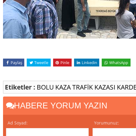
Paylaş
Tweetle
Pinle
Linkedin
WhatsApp
Etiketler :
BOLU
KAZA
TRAFİK KAZASI
KARD
HABERE YORUM YAZIN
Ad Soyad:
Yorumunuz: