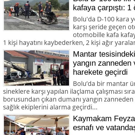
kafaya çarpıştı: 1 
Bolu'da D-100 kara y
karşı şeride geçen ot
otomobille kafa kafay
1 kişi hayatını kaybederken, 2 kişi ağır yarala
Mantar tesisindek
yangın zanneden v
harekete geçirdi
Bolu’da bir mantar ü
sineklere karşı yapılan ilaçlama çalışması sır
borusundan çıkan dumanı yangın zanneden va
sağlık ekiplerini alarma geçirdi...
Kaymakam Feyza 
esnafı ve vatandaş