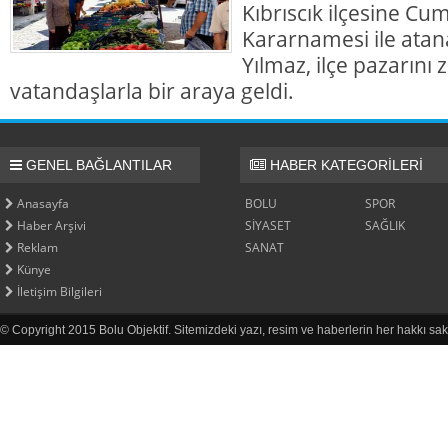
Kıbrıscık ilçesine Cu
Kararnamesi ile at
Yılmaz, ilçe pazarını
vatandaşlarla bir araya geldi.
GENEL BAĞLANTILAR
HABER KATEGORİLERİ
Anasayfa
BOLU
SPOR
Haber Arşivi
SİYASET
SAĞLIK
Reklam
SANAT
Künye
İletişim Bilgileri
© Copyright 2015 Bolu Objektif. Sitemizdeki yazı, resim ve haberlerin her hakkı sak