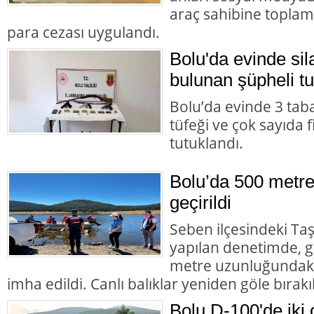
araç sahibine toplam 
para cezası uygulandı.
Bolu'da evinde s
bulunan şüpheli tu
Bolu’da evinde 3 tab
tüfeği ve çok sayıda 
tutuklandı.
Bolu’da 500 metre
geçirildi
Seben ilçesindeki Taş
yapılan denetimde, g
metre uzunluğundaki 
imha edildi. Canlı balıklar yeniden göle bırakıl
Bolu D-100'de iki 