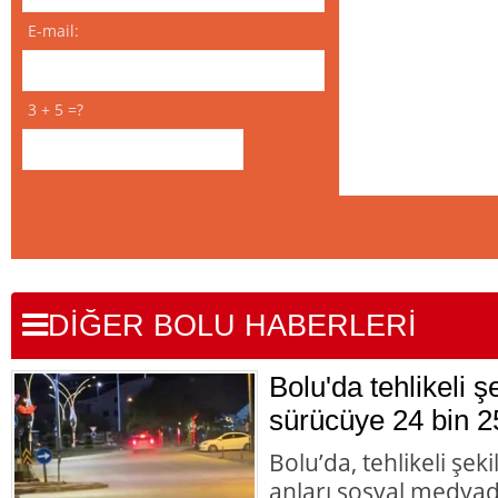
E-mail:
3 + 5 =?
DİĞER BOLU HABERLERİ
Bolu'da tehlikeli 
sürücüye 24 bin 2
Bolu’da, tehlikeli şek
anları sosyal medyad