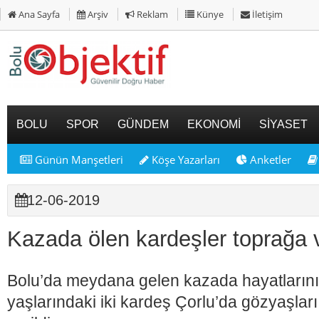
Ana Sayfa
Arşiv
Reklam
Künye
İletişim
BOLU
SPOR
GÜNDEM
EKONOMİ
SİYASET
Günün Manşetleri
Köşe Yazarları
Anketler
12-06-2019
Kazada ölen kardeşler toprağa v
Bolu’da meydana gelen kazada hayatların
yaşlarındaki iki kardeş Çorlu’da gözyaşlar