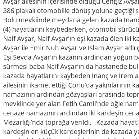
Avşar ailesinin içerisinde olduğu Cengiz Avşa
386 plakalı otomobille dönüş yoluna geçtiği
Bolu mevkiinde meydana gelen kazada İnanç 
(4) hayatlarını kaybederken, otomobil sürücü
Naif Avşar, Naif Avşar’ın eşi kazada ölen iki
Avşar ile Emir Nuh Avşar ve İslam Avşar adlı 
Eşi Sevda Avşar’ın kazanın ardından yoğun b
sürmesi baba Naif Avşar’ın da hastanede bul
kazada hayatlarını kaybeden İnanç ve İrem ad
ailesinin ikamet ettiği Çorlu’da yakınlarının ka
namazının ardından gözyaşları arasında topr
mevkiinde yer alan Fetih Camii’nde öğle nam
cenaze namazının ardından iki kardeşin cena
Mezarlığı’nda toprağa verildi. Kazada hayatl
kardeşin en küçük kardeşlerinin de kazada y