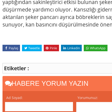
yaptığından sakinleştirici etkisi bulunan şeke
düşürmede yardımcı oluyor. Kansızlığı gider
aktarılan şeker pancarı ayrıca böbreklerin sağ
sunuyor, kan basıncını düşürülmesinde önem
Paylaş
Tweetle
Pinle
Linkedin
WhatsApp
Etiketler :
HABERE YORUM YAZIN
Ad Soyad:
Yorumunuz: