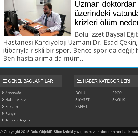
Uzman doktordan 
üzerindeki vatanda
krizleri ölüm nede
Bolu İzzet Baysal Eği
Hastanesi Kardiyoloji Uzmanı Dr. Esad Çekin,
itibarıyla riskli bir spor. Bence spor da değil; h
Ben hastalarıma da müm..
GENEL BAĞLANTILAR
HABER KATEGORİLERİ
Anasayfa
BOLU
SPOR
Haber Arşivi
SİYASET
SAĞLIK
Reklam
SANAT
Künye
İletişim Bilgileri
© Copyright 2015 Bolu Objektif. Sitemizdeki yazı, resim ve haberlerin her hakkı sak