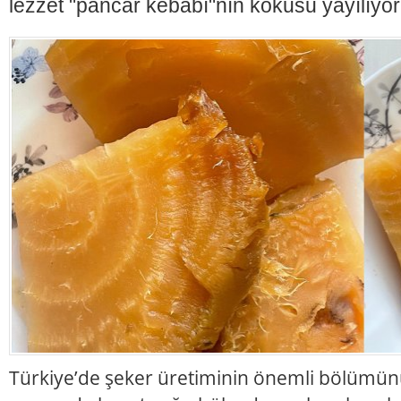
lezzet "pancar kebabı"nın kokusu yayılıyor
Türkiye’de şeker üretiminin önemli bölümünü