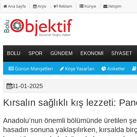
Ana Sayfa
Arşiv
Reklam
Künye
İletişim
BOLU
SPOR
GÜNDEM
EKONOMİ
SİYASET
Günün Manşetleri
Köşe Yazarları
Anketler
31-01-2025
Kırsalın sağlıklı kış lezzeti: Pa
Anadolu’nun önemli bölümünde üretilen ş
hasadın sonuna yaklaşılırken, kırsalda bi