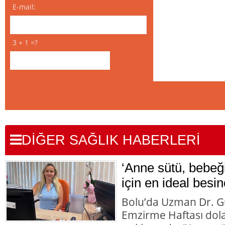
E-mail:
3 + 1 =?
DİĞER SAĞLIK HABERLERİ
‘Anne sütü, bebeği
için en ideal besin
Bolu’da Uzman Dr. G
Emzirme Haftası dolay