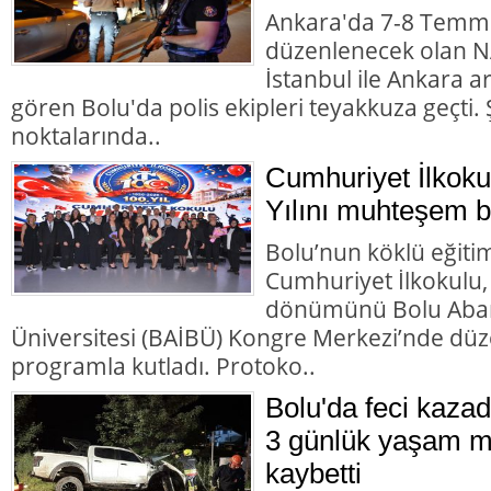
Ankara'da 7-8 Temmu
düzenlenecek olan NA
İstanbul ile Ankara 
gören Bolu'da polis ekipleri teyakkuza geçti. Ş
noktalarında..
Cumhuriyet İlkoku
Yılını muhteşem bir
Bolu’nun köklü eğiti
Cumhuriyet İlkokulu,
dönümünü Bolu Abant
Üniversitesi (BAİBÜ) Kongre Merkezi’nde d
programla kutladı. Protoko..
Bolu'da feci kazad
3 günlük yaşam m
kaybetti