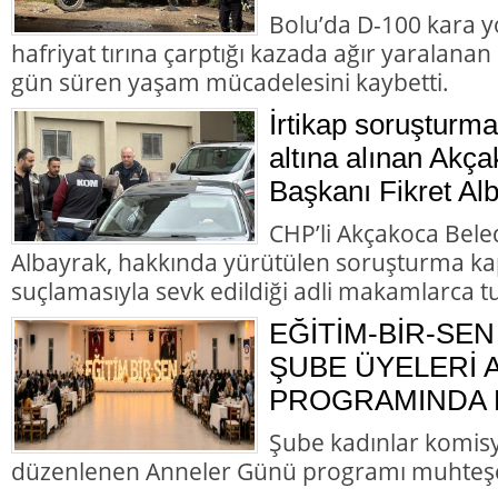
Bolu’da D-100 kara y
hafriyat tırına çarptığı kazada ağır yaralana
gün süren yaşam mücadelesini kaybetti.
İrtikap soruşturm
altına alınan Akç
Başkanı Fikret Alb
CHP’li Akçakoca Bele
Albayrak, hakkında yürütülen soruşturma ka
suçlamasıyla sevk edildiği adli makamlarca t
EĞİTİM-BİR-SEN
ŞUBE ÜYELERİ
PROGRAMINDA B
Şube kadınlar komis
düzenlenen Anneler Günü programı muhteş