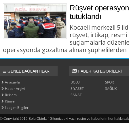
Rüşvet operasyon
tutuklandı
Kocaeli merkezli 5 il
rüşvet, irtikap, resmi
suçlamalarla düzenl
operasyonda gözaltına alınan şüphelilerden 1
GENEL BAĞLANTILAR
HABER KATEGORİLERİ
Anasayfa
BOLU
SPOR
Haber Arşivi
SİYASET
SAĞLIK
Reklam
SANAT
Künye
İletişim Bilgileri
© Copyright 2015 Bolu Objektif. Sitemizdeki yazı, resim ve haberlerin her hakkı sak