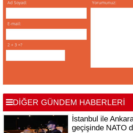
Ad Soyad:
Yorumunuz:
E-mail:
2 + 3 =?
DİĞER GÜNDEM HABERLERİ
İstanbul ile Ankar
geçişinde NATO d