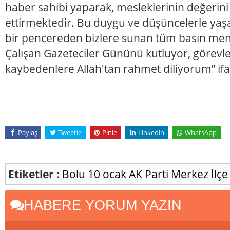
haber sahibi yaparak, mesleklerinin değerini 
ettirmektedir. Bu duygu ve düşüncelerle yaş
bir pencereden bizlere sunan tüm basın men
Çalışan Gazeteciler Gününü kutluyor, görevle
kaybedenlere Allah'tan rahmet diliyorum” ifad
Paylaş
Tweetle
Pinle
Linkedin
WhatsApp
Etiketler :
Bolu
10 ocak
AK Parti Merkez İlç
HABERE YORUM YAZIN