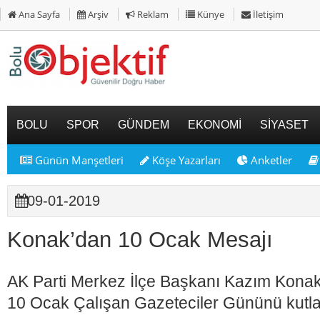
Ana Sayfa
Arşiv
Reklam
Künye
İletişim
BOLU
SPOR
GÜNDEM
EKONOMİ
SİYASET
Günün Manşetleri
Köşe Yazarları
Anketler
09-01-2019
Konak’dan 10 Ocak Mesajı
AK Parti Merkez İlçe Başkanı Kazım Konak
10 Ocak Çalışan Gazeteciler Gününü kutla