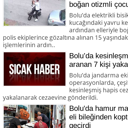
boğan otizmli çocu
Bolu’da elektrikli bisi
kucağındaki yavru ke
ardından elleriyle bo
polis ekiplerince gözaltına alınan 15 yaşındaki
işlemlerinin ardın..
Bolu’da kesinleşm
aranan 7 kişi yaka
Bolu’da jandarma eki
operasyonlarda, çeşit
kesinleşmiş hapis cez
yakalanarak cezaevine gönderildi.
Bolu'da hamur mak
eli bileğinden kopt
geçirdi