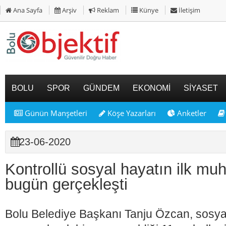
Ana Sayfa
Arşiv
Reklam
Künye
İletişim
BOLU
SPOR
GÜNDEM
EKONOMİ
SİYASET
Günün Manşetleri
Köşe Yazarları
Anketler
23-06-2020
Kontrollü sosyal hayatın ilk muht
bugün gerçekleşti
Bolu Belediye Başkanı Tanju Özcan, sosya