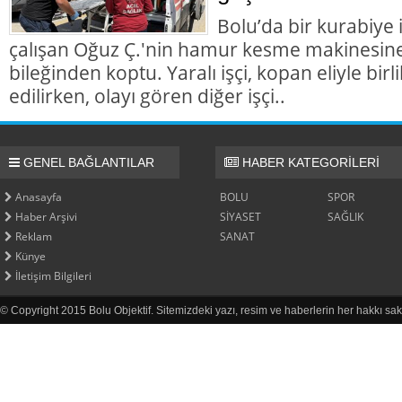
Bolu’da bir kurabiye
çalışan Oğuz Ç.'nin hamur kesme makinesine k
bileğinden koptu. Yaralı işçi, kopan eliyle bir
edilirken, olayı gören diğer işçi..
GENEL BAĞLANTILAR
HABER KATEGORİLERİ
Anasayfa
BOLU
SPOR
Haber Arşivi
SİYASET
SAĞLIK
Reklam
SANAT
Künye
İletişim Bilgileri
© Copyright 2015 Bolu Objektif. Sitemizdeki yazı, resim ve haberlerin her hakkı sak