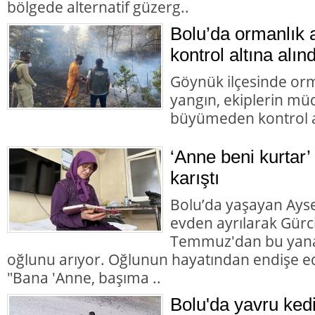
bölgede alternatif güzerg..
Bolu’da ormanlık 
kontrol altına alınd
Göynük ilçesinde orm
yangın, ekiplerin mü
büyümeden kontrol al
‘Anne beni kurtar’
karıştı
Bolu’da yaşayan Aysel
evden ayrılarak Gürc
Temmuz'dan bu yana
oğlunu arıyor. Oğlunun hayatından endişe ed
"Bana 'Anne, başıma ..
Bolu'da yavru ked