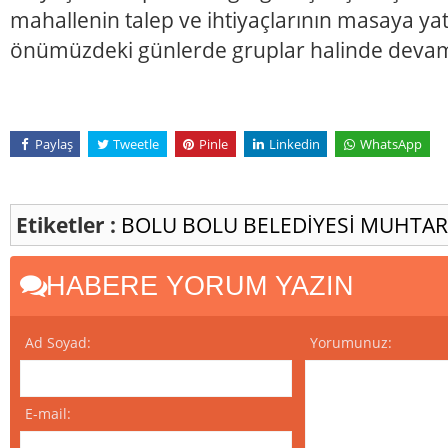
mahallenin talep ve ihtiyaçlarının masaya yatıl
önümüzdeki günlerde gruplar halinde deva
Paylaş
Tweetle
Pinle
Linkedin
WhatsApp
Etiketler :
BOLU
BOLU BELEDİYESİ
MUHTARL
HABERE YORUM YAZIN
Ad Soyad:
Yorumunuz:
E-mail: