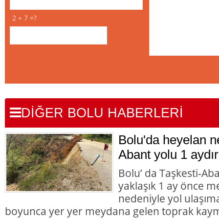
2 + 7 =?
DİĞER BOLU HABERLERİ
Bolu'da heyelan n
Abant yolu 1 aydır
Bolu’ da Taşkesti-Ab
yaklaşık 1 ay önce 
nedeniyle yol ulaşı
boyunca yer yer meydana gelen toprak kaym