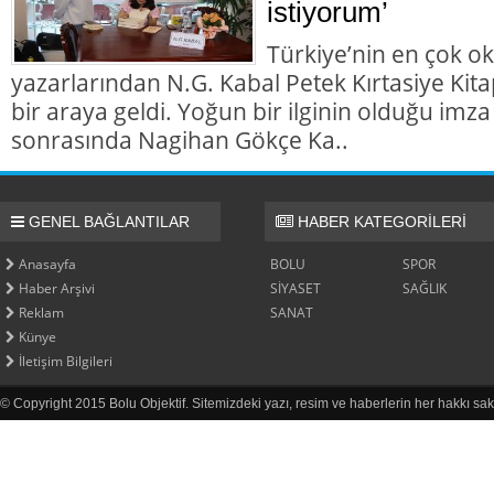
istiyorum’
Türkiye’nin en çok ok
yazarlarından N.G. Kabal Petek Kırtasiye Kita
bir araya geldi. Yoğun bir ilginin olduğu imza
sonrasında Nagihan Gökçe Ka..
GENEL BAĞLANTILAR
HABER KATEGORİLERİ
Anasayfa
BOLU
SPOR
Haber Arşivi
SİYASET
SAĞLIK
Reklam
SANAT
Künye
İletişim Bilgileri
© Copyright 2015 Bolu Objektif. Sitemizdeki yazı, resim ve haberlerin her hakkı sak