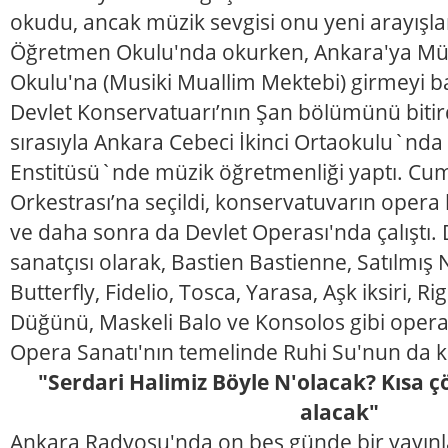
okudu, ancak müzik sevgisi onu yeni arayışlar
Öğretmen Okulu'nda okurken, Ankara'ya M
Okulu'na (Musiki Muallim Mektebi) girmeyi b
Devlet Konservatuarı’nın Şan bölümünü bitirdi
sırasıyla Ankara Cebeci İkinci Ortaokulu`nd
Enstitüsü`nde müzik öğretmenliği yaptı. Cu
Orkestrası’na seçildi, konservatuvarın ope
ve daha sonra da Devlet Operası'nda çalıştı.
sanatçısı olarak, Bastien Bastienne, Satılmış
Butterfly, Fidelio, Tosca, Yarasa, Aşk iksiri, R
Düğünü, Maskeli Balo ve Konsolos gibi operal
Opera Sanatı'nın temelinde Ruhi Su'nun da k
"Serdari Halimiz Böyle N'olacak? Kısa 
alacak"
Ankara Radyosu'nda on beş günde bir yayın