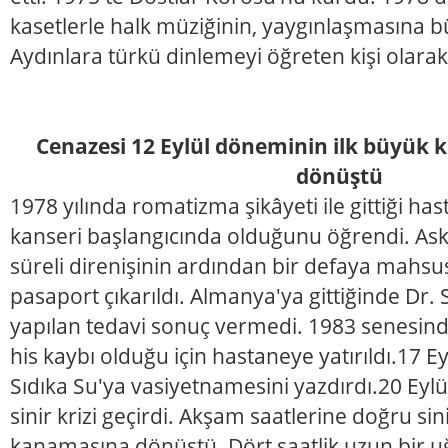
kasetlerle halk müziğinin, yaygınlaşmasına 
Aydınlara türkü dinlemeyi öğreten kişi olarak 
Cenazesi 12 Eylül döneminin ilk büyük ki
dönüştü
1978 yılında romatizma şikâyeti ile gittiği has
kanseri başlangıcında olduğunu öğrendi. As
süreli direnişinin ardından bir defaya mahs
pasaport çıkarıldı. Almanya'ya gittiğinde Dr.
yapılan tedavi sonuç vermedi. 1983 senesind
his kaybı olduğu için hastaneye yatırıldı.17 Ey
Sıdıka Su'ya vasiyetnamesini yazdırdı.20 Eylü
sinir krizi geçirdi. Akşam saatlerine doğru sini
kanamasına dönüştü. Dört saatlik uzun bir 