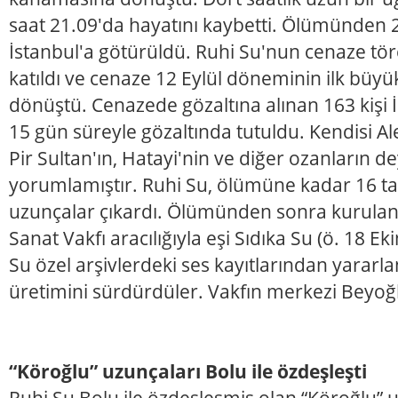
saat 21.09'da hayatını kaybetti. Ölümünden 
İstanbul'a götürüldü. Ruhi Su'nun cenaze töre
katıldı ve cenaze 12 Eylül döneminin ilk büyük 
dönüştü. Cenazede gözaltına alınan 163 kişi 
15 gün süreyle gözaltında tutuldu. Kendisi Al
Pir Sultan'ın, Hatayi'nin ve diğer ozanların de
yorumlamıştır. Ruhi Su, ölümüne kadar 16 tan
uzunçalar çıkardı. Ölümünden sonra kurulan 
Sanat Vakfı aracılığıyla eşi Sıdıka Su (ö. 18 Ek
Su özel arşivlerdeki ses kayıtlarından yararl
üretimini sürdürdüler. Vakfın merkezi Beyoğl
“Köroğlu” uzunçaları Bolu ile özdeşleşti
Ruhi Su Bolu ile özdeşleşmiş olan “Köroğlu” 