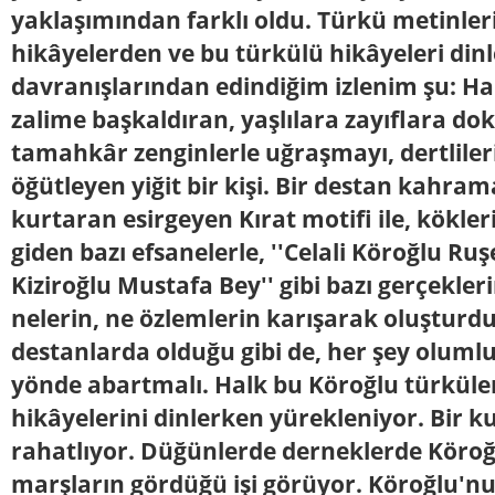
yaklaşımından farklı oldu. Türkü metinler
hikâyelerden ve bu türkülü hikâyeleri din
davranışlarından edindiğim izlenim şu: Ha
zalime başkaldıran, yaşlılara zayıflara 
tamahkâr zenginlerle uğraşmayı, dertlile
öğütleyen yiğit bir kişi. Bir destan kahra
kurtaran esirgeyen Kırat motifi ile, kökler
giden bazı efsanelerle, ''Celali Köroğlu Ruşe
Kiziroğlu Mustafa Bey'' gibi bazı gerçekleri
nelerin, ne özlemlerin karışarak oluşturd
destanlarda olduğu gibi de, her şey oluml
yönde abartmalı. Halk bu Köroğlu türküler
hikâyelerini dinlerken yürekleniyor. Bir k
rahatlıyor. Düğünlerde derneklerde Köroğ
marşların gördüğü işi görüyor. Köroğlu'nu