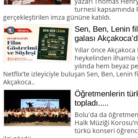
yazarı Thomas Henry 
turnesi kapsamında P
gerçekleştirilen imza gününe katıldı.
Sen, Ben, Lenin fi
galası Akçakoca’d
Yıllar önce Akçakoca 
heykelinden ilhamla 
yılında hem beyaz p
Netflix’te izleyiciyle buluşan Sen, Ben, Lenin 
Akçakoca..
Öğretmenlerin tür
topladı.....
Bolu'da da öğretmen
Halk Müziği Korosu’n
türkü konseri öğrenc