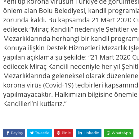
Yeni tip korona virüsün Türkiye’de görülmes
önlem alan Bolu Belediyesi, kandil programla
zorunda kaldı. Bu kapsamda 21 Mart 2020 C
edilecek “Miraç Kandili” nedeniyle Şehitler ve
Mezarlıklarında herhangi bir kandil progra
Konuya ilişkin Destek Hizmetleri Mezarlık İş
yapılan açıklama şu şekilde: “21 Mart 2020 
edilecek Miraç Kandili nedeniyle her yıl Şehitl
Mezarlıklarında geleneksel olarak düzenlene
korona virüs (Covid-19) tedbirleri kapsamında
yapılmayacaktır. Halkımızın bilgisine önemle
Kandilleri’ni kutlarız.”
Paylaş
Tweetle
Pinle
Linkedin
WhatsApp