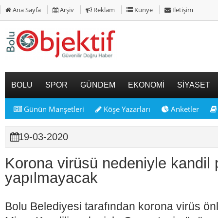
Ana Sayfa
Arşiv
Reklam
Künye
İletişim
BOLU
SPOR
GÜNDEM
EKONOMİ
SİYASET
Günün Manşetleri
Köşe Yazarları
Anketler
19-03-2020
Korona virüsü nedeniyle kandil 
yapılmayacak
Bolu Belediyesi tarafından korona virüs ö