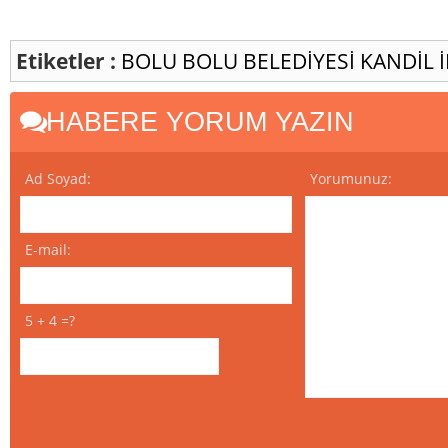
Etiketler :
BOLU
BOLU BELEDİYESİ
KANDİL
HABERE YORUM YAZIN
Ad Soyad:
Yorumunuz:
E-mail:
5 + 4 =?