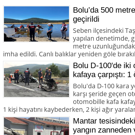
Bolu’da 500 metre
geçirildi
Seben ilçesindeki Taş
yapılan denetimde, g
metre uzunluğundaki 
imha edildi. Canlı balıklar yeniden göle bırakıl
Bolu D-100'de iki 
kafaya çarpıştı: 1 
Bolu'da D-100 kara y
karşı şeride geçen ot
otomobille kafa kafay
1 kişi hayatını kaybederken, 2 kişi ağır yarala
Mantar tesisindek
yangın zanneden v