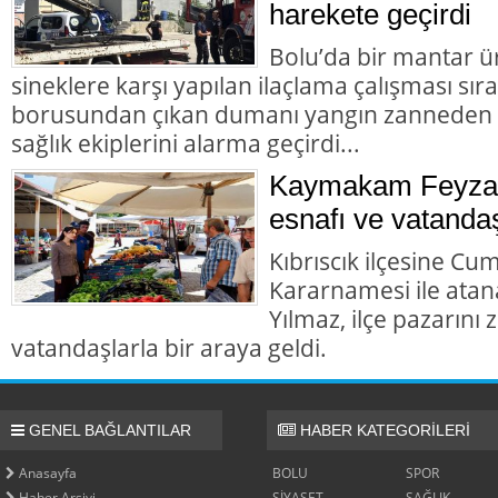
harekete geçirdi
Bolu’da bir mantar ü
sineklere karşı yapılan ilaçlama çalışması sır
borusundan çıkan dumanı yangın zanneden va
sağlık ekiplerini alarma geçirdi...
Kaymakam Feyza 
esnafı ve vatandaş
Kıbrıscık ilçesine Cu
Kararnamesi ile at
Yılmaz, ilçe pazarını
vatandaşlarla bir araya geldi.
GENEL BAĞLANTILAR
HABER KATEGORİLERİ
Anasayfa
BOLU
SPOR
Haber Arşivi
SİYASET
SAĞLIK