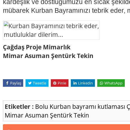
kardeşlik ve dostluğumuzu en sıcak şekil
mübarek Kurban Bayramınızı tebrik eder, mu
Çağdaş Proje Mimarlık
Mimar Asuman Şentürk Tekin
Paylaş
Tweetle
Pinle
Linkedin
WhatsApp
Etiketler :
Bolu
Kurban bayramı kutlaması
Ç
Mimar Asuman Şentürk Tekin