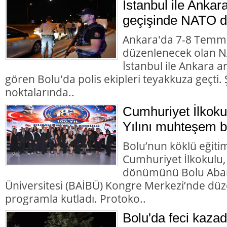
İstanbul ile Ankar
geçişinde NATO d
Ankara'da 7-8 Temmu
düzenlenecek olan NA
İstanbul ile Ankara 
gören Bolu'da polis ekipleri teyakkuza geçti. Ş
noktalarında..
Cumhuriyet İlkoku
Yılını muhteşem bir
Bolu’nun köklü eğiti
Cumhuriyet İlkokulu,
dönümünü Bolu Abant
Üniversitesi (BAİBÜ) Kongre Merkezi’nde d
programla kutladı. Protoko..
Bolu'da feci kazad