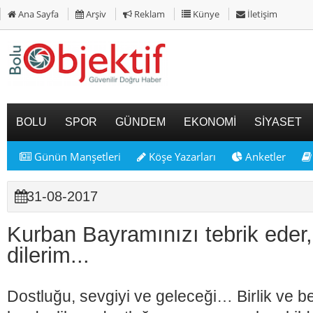
Ana Sayfa
Arşiv
Reklam
Künye
İletişim
BOLU
SPOR
GÜNDEM
EKONOMİ
SİYASET
Günün Manşetleri
Köşe Yazarları
Anketler
31-08-2017
Kurban Bayramınızı tebrik eder,
dilerim...
Dostluğu, sevgiyi ve geleceği… Birlik ve be