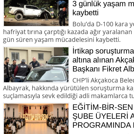
3 günlük yaşam m
kaybetti
Bolu’da D-100 kara y
hafriyat tırına çarptığı kazada ağır yaralana
gün süren yaşam mücadelesini kaybetti.
İrtikap soruşturm
altına alınan Akç
Başkanı Fikret Alb
CHP’li Akçakoca Bele
Albayrak, hakkında yürütülen soruşturma ka
suçlamasıyla sevk edildiği adli makamlarca t
EĞİTİM-BİR-SEN
ŞUBE ÜYELERİ
PROGRAMINDA B