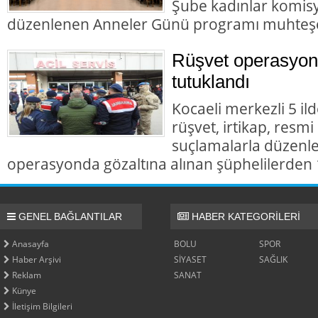
Şube kadınlar komis
düzenlenen Anneler Günü programı muhteş
Rüşvet operasyon
tutuklandı
Kocaeli merkezli 5 il
rüşvet, irtikap, resmi
suçlamalarla düzenl
operasyonda gözaltına alınan şüphelilerden 1
GENEL BAĞLANTILAR
HABER KATEGORİLERİ
Anasayfa
BOLU
SPOR
Haber Arşivi
SİYASET
SAĞLIK
Reklam
SANAT
Künye
İletişim Bilgileri