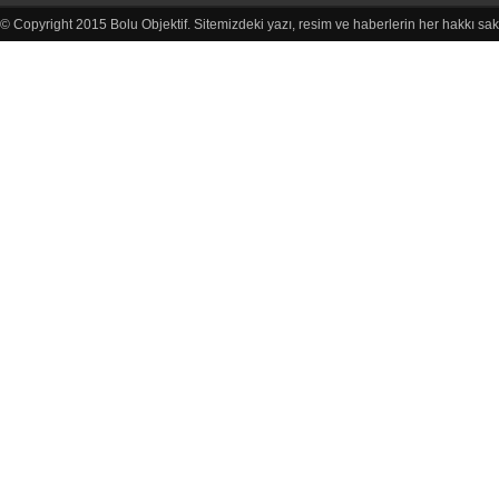
© Copyright 2015 Bolu Objektif. Sitemizdeki yazı, resim ve haberlerin her hakkı sak