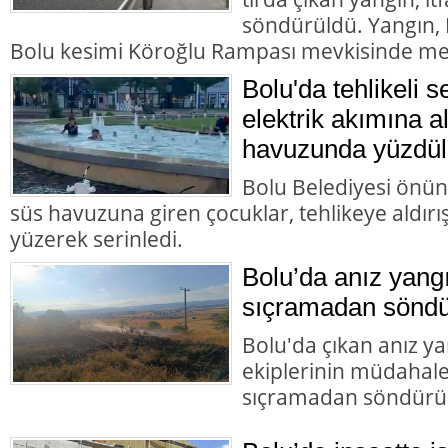
söndürüldü. Yangın,
Bolu kesimi Köroğlu Rampası mevkisinde me
Bolu'da tehlikeli s
elektrik akımına a
havuzunda yüzdül
Bolu Belediyesi önün
süs havuzuna giren çocuklar, tehlikeye aldır
yüzerek serinledi.
Bolu’da anız yangı
sıçramadan söndü
Bolu'da çıkan anız yan
ekiplerinin müdahales
sıçramadan söndürü