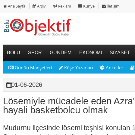
Ana Sayfa
Arşiv
Reklam
Künye
İletişim
BOLU
SPOR
GÜNDEM
EKONOMİ
SİYASET
Günün Manşetleri
Köşe Yazarları
Anketler
01-06-2026
Lösemiyle mücadele eden Azra'
hayali basketbolcu olmak
Mudurnu ilçesinde lösemi teşhisi konulan 