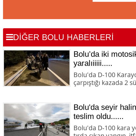
DİĞER BOLU HABERLERİ
Bolu’da iki motosik
yaralıiiiii.....
Bolu'da D-100 Karayo
çarpıştığı kazada 2 s
Bolu'da seyir halin
teslim oldu......
Bolu'da D-100 kara y
tırda çıkan yangın, it