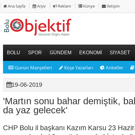
Ana Sayfa
Arşiv
Reklam
Künye
İletişim
BOLU
SPOR
GÜNDEM
EKONOMİ
SİYASET
Günün Manşetleri
Köşe Yazarları
Anketler
19-06-2019
'Martın sonu bahar demiştik, b
da yaz gelecek'
CHP Bolu il başkanı Kazım Karsu 23 Haziran