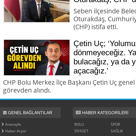
Seben ilçesinde Bele
Oturakdaş, Cumhuriye
(CHP) istifa etti.
Çetin Uç; ‘Yolumu
dönmeyeceğiz. Ya 
bulacağız, ya da y
açacağız.’
CHP Bolu Merkez İlçe Başkanı Çetin Uç genel
görevden alındı.
GENEL BAĞLANTILAR
HABER KATEGORİLERİ
Anasayfa
BOLU
SPOR
Haber Arşivi
SİYASET
SAĞLIK