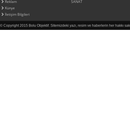
Reklam
SANAT
Künye
İletişim Bilgileri
© Copyright 2015 Bolu Objektif. Sitemizdeki yazı, resim ve haberlerin her hakkı sak