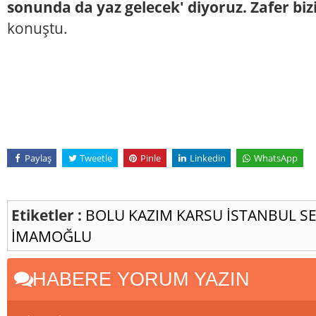
sonunda da yaz gelecek' diyoruz. Zafer bi
konuştu.
Paylaş
Tweetle
Pinle
Linkedin
WhatsApp
Etiketler :
BOLU
KAZIM KARSU
İSTANBUL S
İMAMOĞLU
HABERE YORUM YAZIN