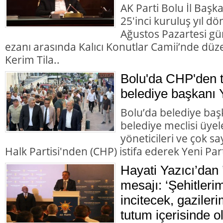
AK Parti Bolu İl Başk
25'inci kuruluş yıl d
Ağustos Pazartesi gü
ezanı arasında Kalıcı Konutlar Camii’nde düz
Kerim Tila..
Bolu'da CHP'den to
belediye başkanı Y
Bolu’da belediye başk
belediye meclisi üyele
yöneticileri ve çok 
Halk Partisi'nden (CHP) istifa ederek Yeni Parti
Hayati Yazıcı’dan 
mesajı: ‘Şehitleri
incitecek, gazileri
tutum içerisinde o