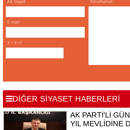
Ad Soyad:
Yorumunuz:
E-mail:
3 + 9 =?
DİĞER SİYASET HABERLERİ
AK PARTİ'Lİ GÜN
YIL MEVLİDİNE 