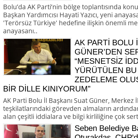
Bolu’da AK Parti’nin bölge toplantısında kon
Başkan Yardımcısı Hayati Yazıcı, yeni anayasa
'Terörsüz Türkiye' hedefine ilişkin önemli me
anayasanı..
AK PARTİ BOLU 
GÜNER’DEN SER
“MESNETSİZ İD
YÜRÜTÜLEN BU 
ZEDELEME OLU
BİR DİLLE KINIYORUM”
AK Parti Bolu İl Başkanı Suat Güner, Merkez 
teşkilatlarındaki görevden almaların ardında
alan çeşitli iddialara ve bilgi kirliliğine çok ser
Seben Belediye B
Oturakdaş, CHP'de