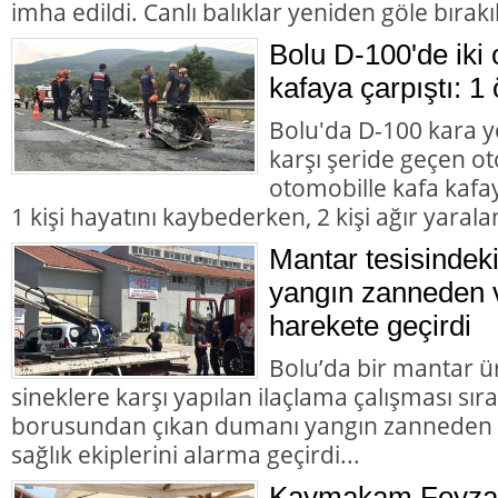
imha edildi. Canlı balıklar yeniden göle bırakıl
Bolu D-100'de iki 
kafaya çarpıştı: 1 
Bolu'da D-100 kara y
karşı şeride geçen ot
otomobille kafa kafay
1 kişi hayatını kaybederken, 2 kişi ağır yarala
Mantar tesisindek
yangın zanneden v
harekete geçirdi
Bolu’da bir mantar ü
sineklere karşı yapılan ilaçlama çalışması sır
borusundan çıkan dumanı yangın zanneden va
sağlık ekiplerini alarma geçirdi...
Kaymakam Feyza 