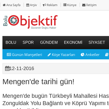
Ana Sayfa
Arşiv
Reklam
Künye
İletişim
BOLU
SPOR
GÜNDEM
EKONOMİ
SİYASET
Günün Manşetleri
Köşe Yazarları
Anketler
12-11-2016
Mengen'de tarihi gün!
Mengen'de bugün Türkbeyli Mahallesi Has
Zonguldak Yolu Bağlantı ve Köprü Yapımı t