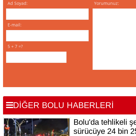
Ad Soyad:
Yorumunuz:
E-mail:
5 + 7 =?
DİĞER BOLU HABERLERİ
Bolu'da tehlikeli 
sürücüye 24 bin 2