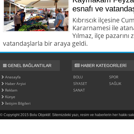
esnafı ve vatandaş
Kıbrıscık ilçesine Cu
Kararnamesi ile at
Yılmaz, ilçe pazarını
vatandaşlarla bir araya geldi.
GENEL BAĞLANTILAR
HABER KATEGORİLERİ
Anasayfa
BOLU
SPOR
Haber Arşivi
SİYASET
SAĞLIK
Reklam
SANAT
Künye
İletişim Bilgileri
© Copyright 2015 Bolu Objektif. Sitemizdeki yazı, resim ve haberlerin her hakkı sak