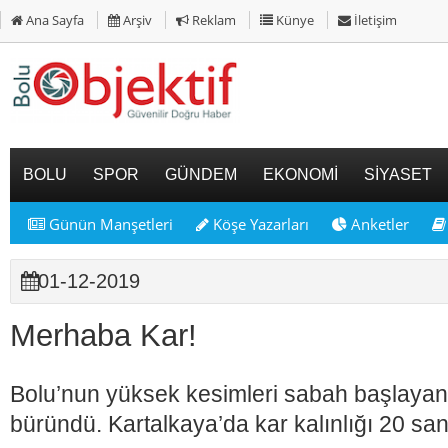
Ana Sayfa
Arşiv
Reklam
Künye
İletişim
BOLU
SPOR
GÜNDEM
EKONOMİ
SİYASET
Günün Manşetleri
Köşe Yazarları
Anketler
01-12-2019
Merhaba Kar!
Bolu’nun yüksek kesimleri sabah başlayan 
büründü. Kartalkaya’da kar kalınlığı 20 san