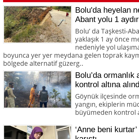
Bolu'da heyelan n
Abant yolu 1 aydır
Bolu’ da Taşkesti-Ab
yaklaşık 1 ay önce 
nedeniyle yol ulaşı
boyunca yer yer meydana gelen toprak kaym
bölgede alternatif güzerg..
Bolu’da ormanlık 
kontrol altına alınd
Göynük ilçesinde orm
yangın, ekiplerin mü
büyümeden kontrol al
‘Anne beni kurtar’
karıştı