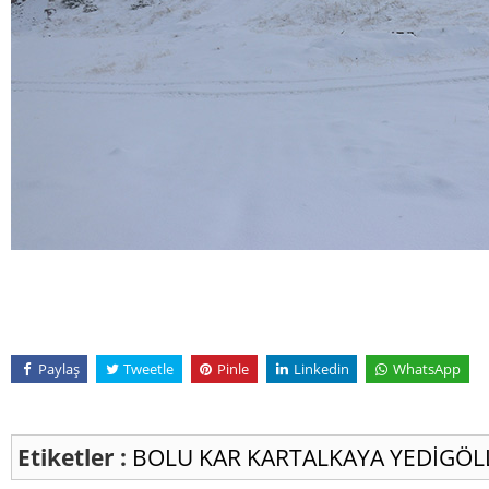
Paylaş
Tweetle
Pinle
Linkedin
WhatsApp
Etiketler :
BOLU
KAR
KARTALKAYA
YEDİGÖL