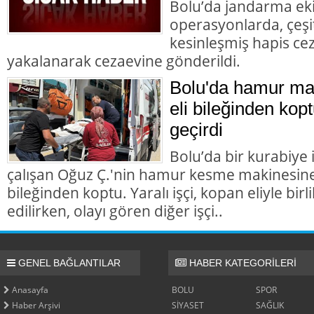
Bolu’da jandarma eki
operasyonlarda, çeşit
kesinleşmiş hapis cez
yakalanarak cezaevine gönderildi.
Bolu'da hamur mak
eli bileğinden kopt
geçirdi
Bolu’da bir kurabiye
çalışan Oğuz Ç.'nin hamur kesme makinesine k
bileğinden koptu. Yaralı işçi, kopan eliyle bir
edilirken, olayı gören diğer işçi..
GENEL BAĞLANTILAR
HABER KATEGORİLERİ
Anasayfa
BOLU
SPOR
Haber Arşivi
SİYASET
SAĞLIK