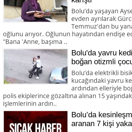
Bolu’da yaşayan Aysel
evden ayrılarak Gürc
Temmuz'dan bu yana
oğlunu arıyor. Oğlunun hayatından endişe ed
"Bana 'Anne, başıma ..
Bolu'da yavru ked
boğan otizmli çocu
Bolu’da elektrikli bisi
kucağındaki yavru ke
ardından elleriyle bo
polis ekiplerince gözaltına alınan 15 yaşındaki
işlemlerinin ardın..
Bolu’da kesinleşm
aranan 7 kişi yaka