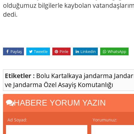
olduğumuz bilgilerle kaybolan vatandaşlarım
dedi.
Paylaş
Tweetle
Pinle
Linkedin
WhatsApp
Etiketler :
Bolu
Kartalkaya
jandarma
Janda
ve Jandarma Özel Asayiş Komutanlığı
HABERE YORUM YAZIN
Ad Soyad:
Yorumunuz: