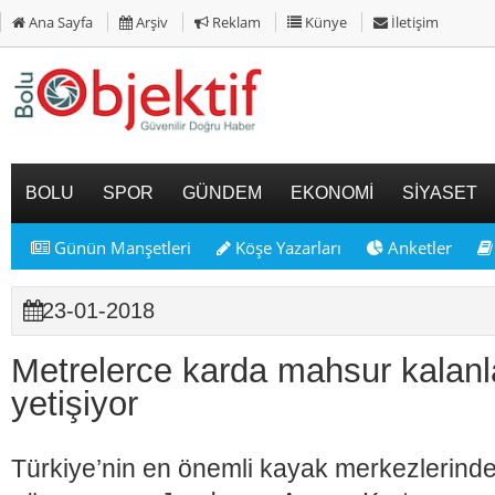
Ana Sayfa
Arşiv
Reklam
Künye
İletişim
BOLU
SPOR
GÜNDEM
EKONOMİ
SİYASET
Günün Manşetleri
Köşe Yazarları
Anketler
23-01-2018
Metrelerce karda mahsur kalan
yetişiyor
Türkiye’nin en önemli kayak merkezlerind