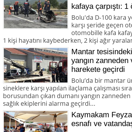
kafaya çarpıştı: 1 
Bolu'da D-100 kara y
karşı şeride geçen ot
otomobille kafa kafay
1 kişi hayatını kaybederken, 2 kişi ağır yarala
Mantar tesisindek
yangın zanneden v
harekete geçirdi
Bolu’da bir mantar ü
sineklere karşı yapılan ilaçlama çalışması sır
borusundan çıkan dumanı yangın zanneden va
sağlık ekiplerini alarma geçirdi...
Kaymakam Feyza 
esnafı ve vatandaş