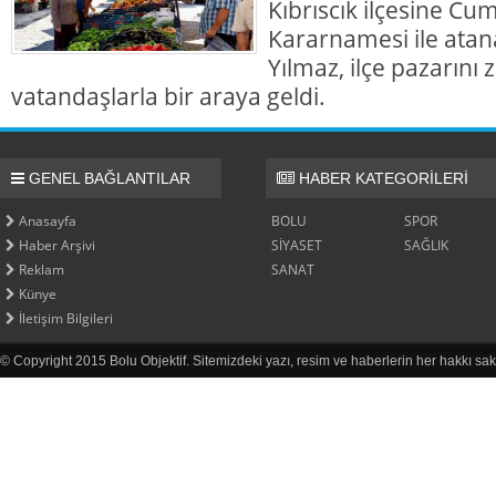
Kıbrıscık ilçesine Cu
Kararnamesi ile at
Yılmaz, ilçe pazarını
vatandaşlarla bir araya geldi.
GENEL BAĞLANTILAR
HABER KATEGORİLERİ
Anasayfa
BOLU
SPOR
Haber Arşivi
SİYASET
SAĞLIK
Reklam
SANAT
Künye
İletişim Bilgileri
© Copyright 2015 Bolu Objektif. Sitemizdeki yazı, resim ve haberlerin her hakkı sak