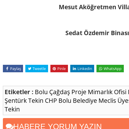
Mesut Aköğretmen Vill
Sedat Özdemir Binas
Paylaş
Tweetle
Pinle
Linkedin
WhatsApp
Etiketler :
Bolu
Çağdaş Proje Mimarlık Ofisi
Şentürk Tekin
CHP
Bolu Belediye Meclis Üye
Tekin
HABERE YORUM YAZIN