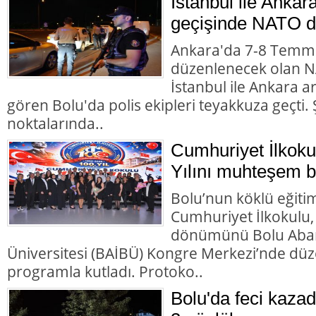
İstanbul ile Ankar
geçişinde NATO d
Ankara'da 7-8 Temmu
düzenlenecek olan NA
İstanbul ile Ankara 
gören Bolu'da polis ekipleri teyakkuza geçti. Ş
noktalarında..
Cumhuriyet İlkoku
Yılını muhteşem bir
Bolu’nun köklü eğiti
Cumhuriyet İlkokulu,
dönümünü Bolu Abant
Üniversitesi (BAİBÜ) Kongre Merkezi’nde d
programla kutladı. Protoko..
Bolu'da feci kazad