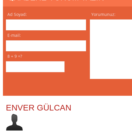
Ad Soyad:
Yorumunuz:
E-mail:
8 + 9 =?
ENVER GÜLCAN