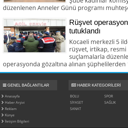
Şube kadınlar komis
düzenlenen Anneler Günü programı muhteş
Rüşvet operasyon
tutuklandı
Kocaeli merkezli 5 il
rüşvet, irtikap, resmi
suçlamalarla düzenl
operasyonda gözaltına alınan şüphelilerden 1
GENEL BAĞLANTILAR
HABER KATEGORİLERİ
Anasayfa
BOLU
SPOR
Haber Arşivi
SİYASET
SAĞLIK
Reklam
SANAT
Künye
İletişim Bilgileri