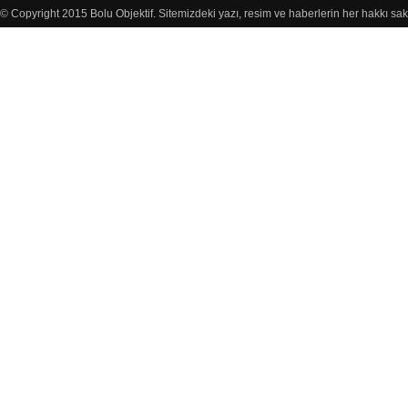
© Copyright 2015 Bolu Objektif. Sitemizdeki yazı, resim ve haberlerin her hakkı sak