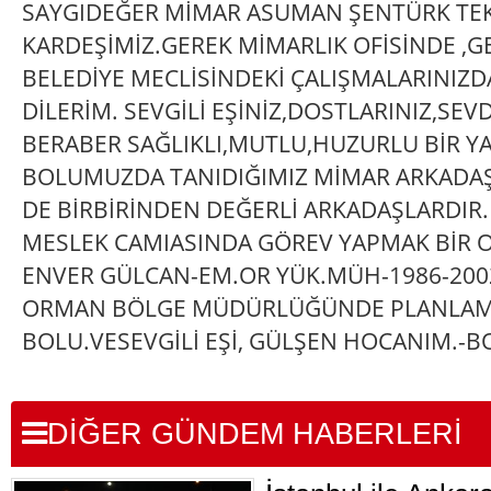
SAYGIDEĞER MİMAR ASUMAN ŞENTÜRK TE
KARDEŞİMİZ.GEREK MİMARLIK OFİSİNDE ,
BELEDİYE MECLİSİNDEKİ ÇALIŞMALARINIZD
DİLERİM. SEVGİLİ EŞİNİZ,DOSTLARINIZ,SEV
BERABER SAĞLIKLI,MUTLU,HUZURLU BİR YA
BOLUMUZDA TANIDIĞIMIZ MİMAR ARKADAŞ
DE BİRBİRİNDEN DEĞERLİ ARKADAŞLARDIR.
MESLEK CAMIASINDA GÖREV YAPMAK BİR 
ENVER GÜLCAN-EM.OR YÜK.MÜH-1986-200
ORMAN BÖLGE MÜDÜRLÜĞÜNDE PLANLAMA
BOLU.VESEVGİLİ EŞİ, GÜLŞEN HOCANIM.-B
DİĞER GÜNDEM HABERLERİ