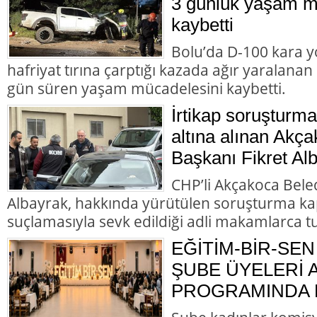
3 günlük yaşam m
kaybetti
Bolu’da D-100 kara y
hafriyat tırına çarptığı kazada ağır yaralana
gün süren yaşam mücadelesini kaybetti.
İrtikap soruşturm
altına alınan Akç
Başkanı Fikret Alb
CHP’li Akçakoca Bele
Albayrak, hakkında yürütülen soruşturma ka
suçlamasıyla sevk edildiği adli makamlarca t
EĞİTİM-BİR-SEN
ŞUBE ÜYELERİ
PROGRAMINDA B