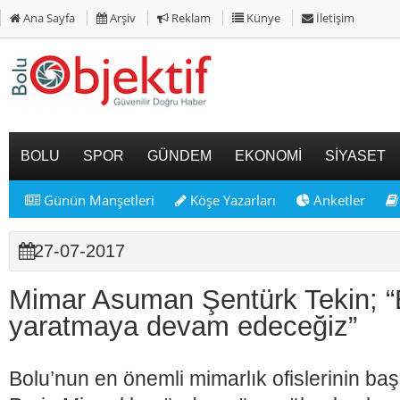
Ana Sayfa
Arşiv
Reklam
Künye
İletişim
BOLU
SPOR
GÜNDEM
EKONOMİ
SİYASET
Günün Manşetleri
Köşe Yazarları
Anketler
27-07-2017
Mimar Asuman Şentürk Tekin; “B
yaratmaya devam edeceğiz”
Bolu’nun en önemli mimarlık ofislerinin b