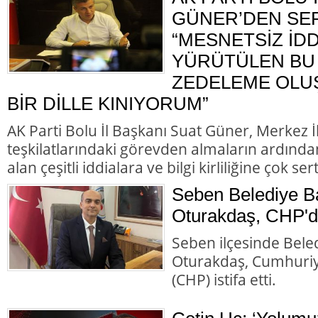
GÜNER’DEN SER
“MESNETSİZ İD
YÜRÜTÜLEN BU 
ZEDELEME OLU
BİR DİLLE KINIYORUM”
AK Parti Bolu İl Başkanı Suat Güner, Merkez 
teşkilatlarındaki görevden almaların ardında
alan çeşitli iddialara ve bilgi kirliliğine çok ser
Seben Belediye B
Oturakdaş, CHP'de
Seben ilçesinde Bele
Oturakdaş, Cumhuriye
(CHP) istifa etti.