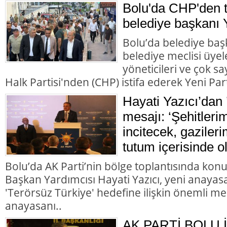
Bolu'da CHP'den to
belediye başkanı Y
Bolu’da belediye başk
belediye meclisi üyele
yöneticileri ve çok 
Halk Partisi'nden (CHP) istifa ederek Yeni Parti
Hayati Yazıcı’dan 
mesajı: ‘Şehitleri
incitecek, gazileri
tutum içerisinde o
Bolu’da AK Parti’nin bölge toplantısında kon
Başkan Yardımcısı Hayati Yazıcı, yeni anayasa
'Terörsüz Türkiye' hedefine ilişkin önemli me
anayasanı..
AK PARTİ BOLU 