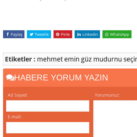
Paylaş
Tweetle
Pinle
Linkedin
WhatsApp
Etiketler :
mehmet emin güz
mudurnu
seçi
HABERE YORUM YAZIN
Ad Soyad:
Yorumunuz:
E-mail: