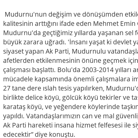
Mudurnu'nun değişim ve dönüşümden etkil
kalitesinin arttığını ifade eden Mehmet Emin G
Mudurnu'da geçtiğimiz yıllarda yaşanan sel fe
büyük zarara uğradı. 'İnsanı yaşat ki devlet yaş
siyaset yapan Ak Parti, Mudurnulu vatandaşl
afetlerden etkilenmesinin önüne geçmek için
çalışması başlattı. Bolu'da 2003-2014 yılları a
mücadele kapsamında önemli çalışmalara imza
27 tane dere ıslah tesis yapılırken, Mudurnu'
birlikte delice köyü, gölcük köyü tekirler ve ta
karataş köyü, ve yeğendere köylerinde taşkın
yapıldı. Vatandaşlarımızın can ve mal güvenl
Ak Parti hareketi insana hizmet felfesesi il
edecektir” diye konuştu.