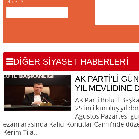
4 + 6 =?
DİĞER SİYASET HABERLERİ
AK PARTİ'Lİ GÜN
YIL MEVLİDİNE 
AK Parti Bolu İl Başk
25'inci kuruluş yıl d
Ağustos Pazartesi gü
ezanı arasında Kalıcı Konutlar Camii’nde düz
Kerim Tila..