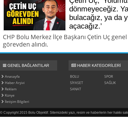
Çetin Uç; ‘Yolumu
dönmeyeceğiz. Ya 
bulacağız, ya da y
açacağız.’
CHP Bolu Merkez İlçe Başkanı Çetin Uç genel
görevden alındı.
GENEL BAĞLANTILAR
HABER KATEGORİLERİ
Anasayfa
BOLU
SPOR
Haber Arşivi
SİYASET
SAĞLIK
Reklam
SANAT
Künye
İletişim Bilgileri
© Copyright 2015 Bolu Objektif. Sitemizdeki yazı, resim ve haberlerin her hakkı sak