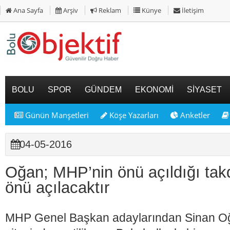
Ana Sayfa
Arşiv
Reklam
Künye
İletişim
BOLU
SPOR
GÜNDEM
EKONOMİ
SİYASET
Günün Manşetleri
Köşe Yazarları
Anketler
04-05-2016
Oğan; MHP’nin önü açıldığı takd
önü açılacaktır
MHP Genel Başkan adaylarından Sinan Oğ