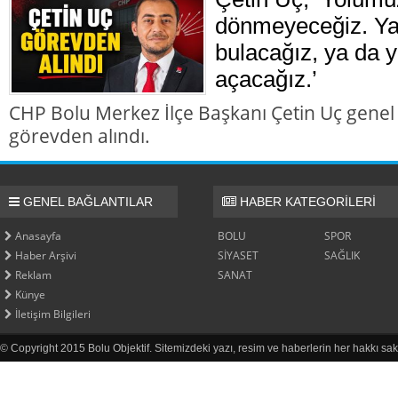
dönmeyeceğiz. Ya 
bulacağız, ya da y
açacağız.’
CHP Bolu Merkez İlçe Başkanı Çetin Uç genel
görevden alındı.
GENEL BAĞLANTILAR
HABER KATEGORİLERİ
Anasayfa
BOLU
SPOR
Haber Arşivi
SİYASET
SAĞLIK
Reklam
SANAT
Künye
İletişim Bilgileri
© Copyright 2015 Bolu Objektif. Sitemizdeki yazı, resim ve haberlerin her hakkı sak