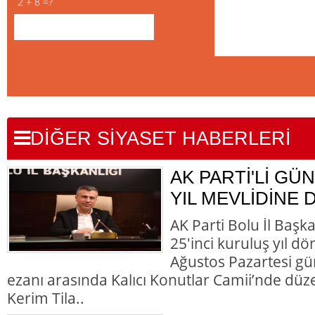
2 + 8 =?
DİĞER SİYASET HABERLERİ
AK PARTİ'Lİ GÜN
YIL MEVLİDİNE 
AK Parti Bolu İl Başk
25'inci kuruluş yıl d
Ağustos Pazartesi gü
ezanı arasında Kalıcı Konutlar Camii’nde düz
Kerim Tila..