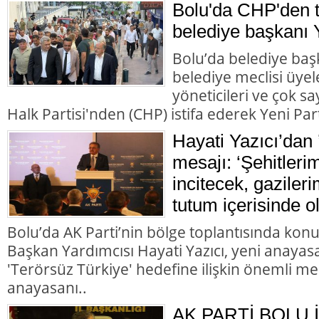
Bolu'da CHP'den to
belediye başkanı Y
Bolu’da belediye başk
belediye meclisi üyele
yöneticileri ve çok 
Halk Partisi'nden (CHP) istifa ederek Yeni Parti
Hayati Yazıcı’dan 
mesajı: ‘Şehitleri
incitecek, gazileri
tutum içerisinde o
Bolu’da AK Parti’nin bölge toplantısında kon
Başkan Yardımcısı Hayati Yazıcı, yeni anayasa
'Terörsüz Türkiye' hedefine ilişkin önemli me
anayasanı..
AK PARTİ BOLU 