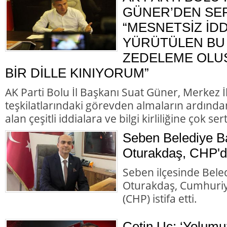
GÜNER’DEN SER
“MESNETSİZ İD
YÜRÜTÜLEN BU 
ZEDELEME OLU
BİR DİLLE KINIYORUM”
AK Parti Bolu İl Başkanı Suat Güner, Merkez 
teşkilatlarındaki görevden almaların ardında
alan çeşitli iddialara ve bilgi kirliliğine çok ser
Seben Belediye B
Oturakdaş, CHP'de
Seben ilçesinde Bele
Oturakdaş, Cumhuriye
(CHP) istifa etti.
Çetin Uç; ‘Yolumu