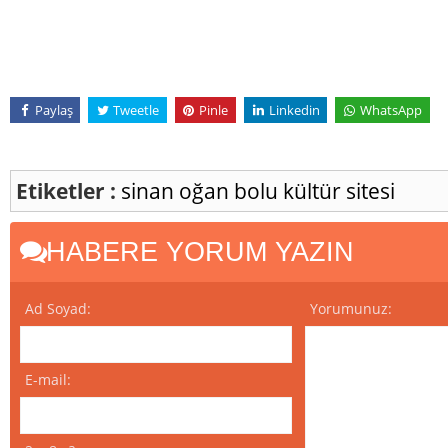
Paylaş
Tweetle
Pinle
Linkedin
WhatsApp
Etiketler :
sinan oğan
bolu
kültür sitesi
HABERE YORUM YAZIN
Ad Soyad:
Yorumunuz:
E-mail: