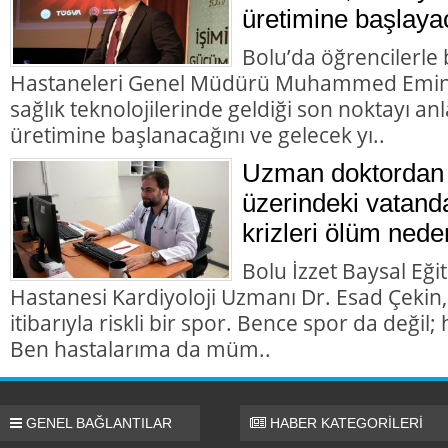
üretimine başlaya
Bolu’da öğrencilerl
Hastaneleri Genel Müdürü Muhammed Emin D
sağlık teknolojilerinde geldiği son noktayı anla
üretimine başlanacağını ve gelecek yı..
Uzman doktordan 
üzerindeki vatanda
krizleri ölüm nede
Bolu İzzet Baysal Eği
Hastanesi Kardiyoloji Uzmanı Dr. Esad Çekin,
itibarıyla riskli bir spor. Bence spor da değil; h
Ben hastalarıma da müm..
GENEL BAĞLANTILAR
HABER KATEGORİLERİ