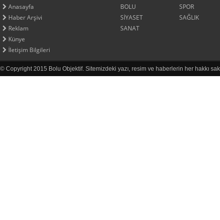
Anasayfa
BOLU
SPOR
Haber Arşivi
SİYASET
SAĞLIK
Reklam
SANAT
Künye
İletişim Bilgileri
© Copyright 2015 Bolu Objektif. Sitemizdeki yazı, resim ve haberlerin her hakkı sak