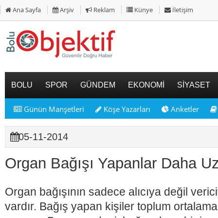
Ana Sayfa
Arşiv
Reklam
Künye
İletişim
BOLU
SPOR
GÜNDEM
EKONOMİ
SİYASET
Günün Manşetleri
Köşe Yazarları
Anketler
05-11-2014
Organ Bağışı Yapanlar Daha Uz
Organ bağışının sadece alıcıya değil veric
vardır. Bağış yapan kişiler toplum ortala