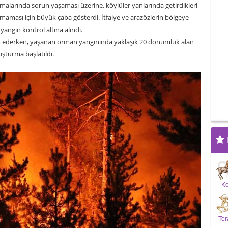
aşmalarında sorun yaşaması üzerine, köylüler yanlarında getirdikleri
maması için büyük çaba gösterdi. İtfaiye ve arazözlerin bölgeye
yangın kontrol altına alındı.
m ederken, yaşanan orman yangınında yaklaşık 20 dönümlük alan
ruşturma başlatıldı.
K
Ter