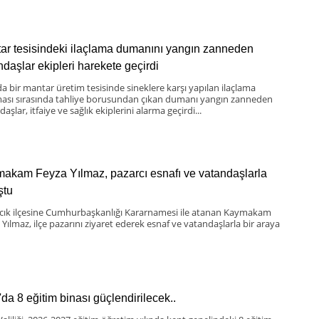
ar tesisindeki ilaçlama dumanını yangın zanneden
ndaşlar ekipleri harekete geçirdi
da bir mantar üretim tesisinde sineklere karşı yapılan ilaçlama
ması sırasında tahliye borusundan çıkan dumanı yangın zanneden
aşlar, itfaiye ve sağlık ekiplerini alarma geçirdi...
akam Feyza Yılmaz, pazarcı esnafı ve vatandaşlarla
ştu
scık ilçesine Cumhurbaşkanlığı Kararnamesi ile atanan Kaymakam
 Yılmaz, ilçe pazarını ziyaret ederek esnaf ve vatandaşlarla bir araya
'da 8 eğitim binası güçlendirilecek..