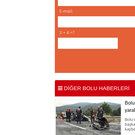
E-mail:
3 + 4 =?
DİĞER BOLU HABERLERİ
Bolu 
yaral
Bolu'
başka 
kaybe