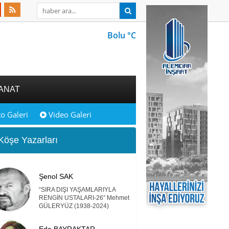
Bolu °C
ANAT
o Galeri
Video Galeri
öşe Yazarları
Şenol SAK
“SIRA DIŞI YAŞAMLARIYLA
RENGİN USTALARI-26” Mehmet
GÜLERYÜZ (1938-2024)