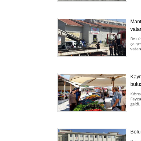
Mant
vata
Bolu’
çalış
vatand
Kaym
bulu
Kıbrı
Feyza
geldi.
Bolu