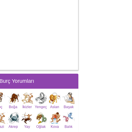
Burç Yorumları
oç
Boğa
İkizler
Yengeç
Aslan
Başak
azi
Akrep
Yay
Oğlak
Kova
Balık