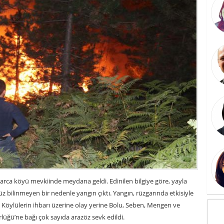
Karca köyü mevkiinde meydana geldi. Edinilen bilgiye göre, yayla
 bilinmeyen bir nedenle yangın çıktı. Yangın, rüzgarında etkisiyle
. Köylülerin ihbarı üzerine olay yerine Bolu, Seben, Mengen ve
lüğü’ne bağı çok sayıda arazöz sevk edildi.