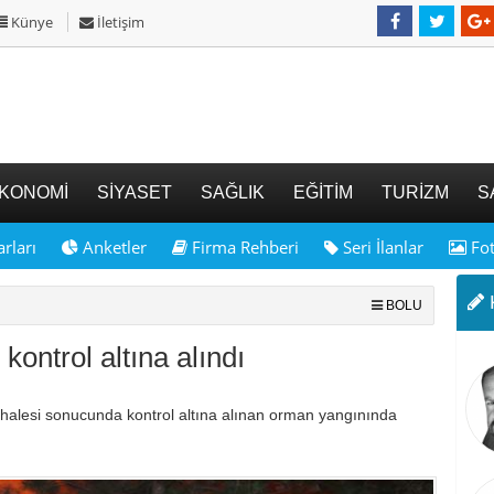
Künye
İletişim
KONOMİ
SİYASET
SAĞLIK
EĞİTİM
TURİZM
S
rları
Anketler
Firma Rehberi
Seri İlanlar
Fot
K
BOLU
kontrol altına alındı
ahalesi sonucunda kontrol altına alınan orman yangınında