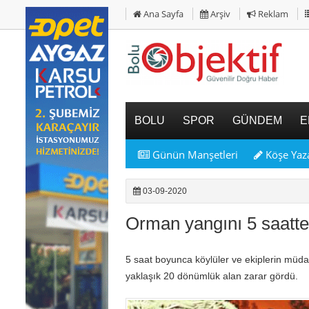
Ana Sayfa
Arşiv
Reklam
BOLU
SPOR
GÜNDEM
E
Günün Manşetleri
Köşe Yaza
03-09-2020
Orman yangını 5 saatte 
5 saat boyunca köylüler ve ekiplerin müd
yaklaşık 20 dönümlük alan zarar gördü.