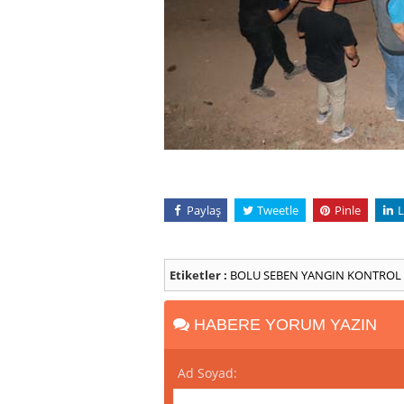
Paylaş
Tweetle
Pinle
L
Etiketler :
BOLU
SEBEN
YANGIN
KONTROL
HABERE YORUM YAZIN
Ad Soyad: