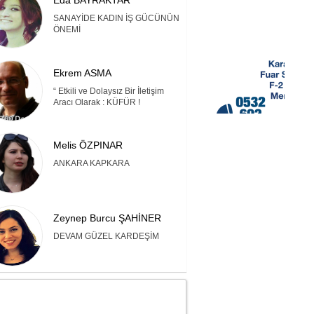
Eda BAYRAKTAR
SANAYİDE KADIN İŞ GÜCÜNÜN
ÖNEMİ
Ekrem ASMA
“ Etkili ve Dolaysız Bir İletişim
Aracı Olarak : KÜFÜR !
Melis ÖZPINAR
ANKARA KAPKARA
Zeynep Burcu ŞAHİNER
DEVAM GÜZEL KARDEŞİM