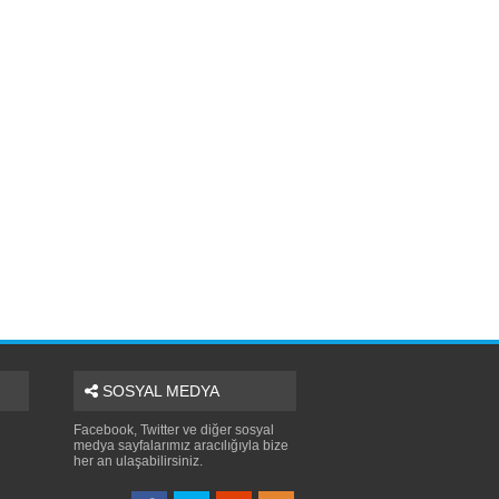
SOSYAL MEDYA
Facebook, Twitter ve diğer sosyal
medya sayfalarımız aracılığıyla bize
her an ulaşabilirsiniz.