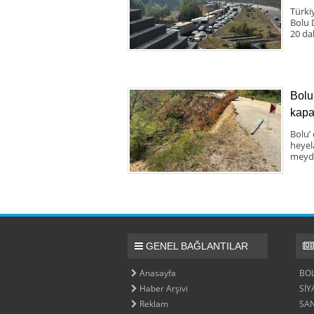
Türki
Bolu 
20 da
Bolu
kapa
Bolu’
heyel
meyda
GENEL BAĞLANTILAR
Anasayfa
BO
Haber Arşivi
SİY
Reklam
SA