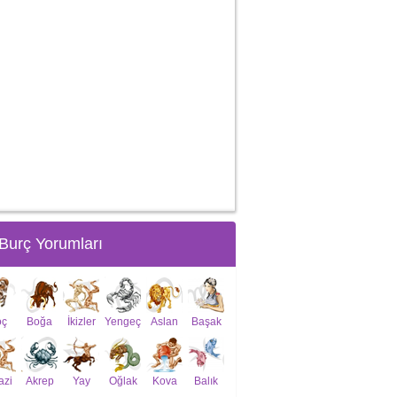
Burç Yorumları
oç
Boğa
İkizler
Yengeç
Aslan
Başak
azi
Akrep
Yay
Oğlak
Kova
Balık