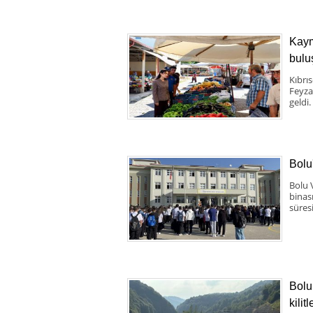
Kaym
bulu
Kıbrı
Feyza
geldi.
Bolu
Bolu 
binas
süresi
Bolu
kilit