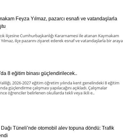
akam Feyza Yılmaz, pazarcı esnafı ve vatandaşlarla
ştu
scık ilçesine Cumhurbaşkanlığı Kararnamesi ile atanan Kaymakam
 Yılmaz, ilçe pazarını ziyaret ederek esnaf ve vatandaşlarla bir araya
'da 8 eğitim binası güçlendirilecek..
Valiliği, 2026-2027 eğitim öğretim yılında kent genelindeki 8 eğitim
ında güçlendirme çalışması yapılacağını açıkladı. Çalışmalar
nce öğrenciler belirlenen okullarda tekli veya ikili e..
 Dağı Tüneli’nde otomobil alev topuna döndü: Trafik
lendi