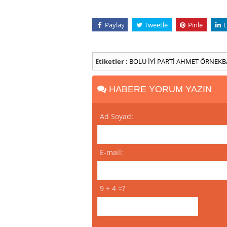
Paylaş
Tweetle
Pinle
L
Etiketler :
BOLU
İYİ PARTİ
AHMET ÖRNEKB
HABERE YORUM YAZIN
Ad Soyad:
E-mail:
9 + 4 =?