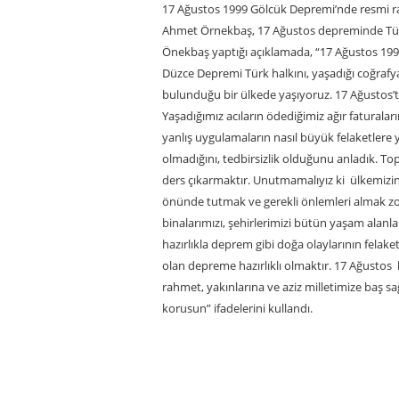
17 Ağustos 1999 Gölcük Depremi’nde resmi ra
Ahmet Örnekbaş, 17 Ağustos depreminde Türk 
Önekbaş yaptığı açıklamada, “17 Ağustos 19
Düzce Depremi Türk halkını, yaşadığı coğrafya
bulunduğu bir ülkede yaşıyoruz. 17 Ağustos’ta
Yaşadığımız acıların ödediğimiz ağır faturalar
yanlış uygulamaların nasıl büyük felaketlere 
olmadığını, tedbirsizlik olduğunu anladık. 
ders çıkarmaktır. Unutmamalıyız ki ülkemizi
önünde tutmak ve gerekli önlemleri almak zor
binalarımızı, şehirlerimizi bütün yaşam alanla
hazırlıkla deprem gibi doğa olaylarının fela
olan depreme hazırlıklı olmaktır. 17 Ağustos
rahmet, yakınlarına ve aziz milletimize baş sa
korusun” ifadelerini kullandı.