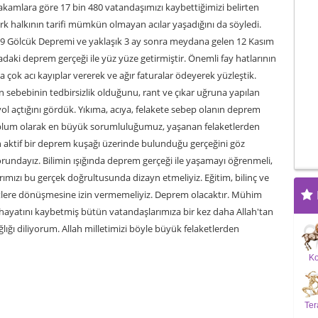
kamlara göre 17 bin 480 vatandaşımızı kaybettiğimizi belirten
halkının tarifi mümkün olmayan acılar yaşadığını da söyledi.
99 Gölcük Depremi ve yaklaşık 3 ay sonra meydana gelen 12 Kasım
daki deprem gerçeği ile yüz yüze getirmiştir. Önemli fay hatlarının
 çok acı kayıplar vererek ve ağır faturalar ödeyerek yüzleştik.
ın sebebinin tedbirsizlik olduğunu, rant ve çıkar uğruna yapılan
yol açtığını gördük. Yıkıma, acıya, felakete sebep olanın deprem
Toplum olarak en büyük sorumluluğumuz, yaşanan felaketlerden
n aktif bir deprem kuşağı üzerinde bulunduğu gerçeğini göz
undayız. Bilimin ışığında deprem gerçeği ile yaşamayı öğrenmeli,
rımızı bu gerçek doğrultusunda dizayn etmeliyiz. Eğitim, bilinç ve
ketlere dönüşmesine izin vermemeliyiz. Deprem olacaktır. Mühim
 hayatını kaybetmiş bütün vatandaşlarımıza bir kez daha Allah'tan
ğlığı diliyorum. Allah milletimizi böyle büyük felaketlerden
K
Ter