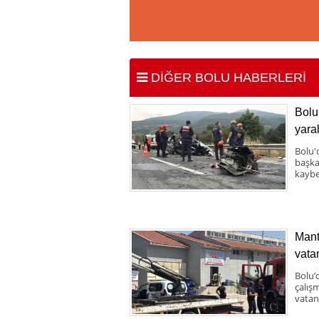
DİĞER BOLU HABERLERİ
Bolu 
yaral
Bolu'
başka 
kaybe
Mant
vata
Bolu’
çalış
vatand