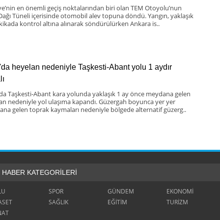
ye’nin en önemli geçiş noktalarından biri olan TEM Otoyolu’nun
Dağı Tüneli içerisinde otomobil alev topuna döndü. Yangın, yaklaşık
kikada kontrol altına alınarak söndürülürken Ankara is..
'da heyelan nedeniyle Taşkesti-Abant yolu 1 aydır
lı
 da Taşkesti-Abant kara yolunda yaklaşık 1 ay önce meydana gelen
an nedeniyle yol ulaşıma kapandı. Güzergah boyunca yer yer
na gelen toprak kaymaları nedeniyle bölgede alternatif güzerg..
HABER KATEGORİLERİ
LU
SPOR
GÜNDEM
EKONOMİ
ASET
SAĞLIK
EĞİTİM
TURİZM
NAT