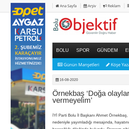
Ana Sayfa
Arşiv
Reklam
BOLU
SPOR
GÜNDEM
E
Günün Manşetleri
Köşe Yaza
16-08-2020
Örnekbaş ‘Doğa olaylar
vermeyelim’
İYİ Parti Bolu İl Başkanı Ahmet Örnekba
nedeniyle yayımladığı mesajında, hayatın
başsağlığı dileğinde bulundu. Deprem gib