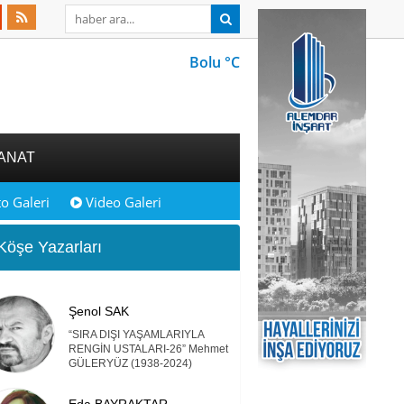
Bolu °C
ANAT
o Galeri
Video Galeri
öşe Yazarları
Şenol SAK
“SIRA DIŞI YAŞAMLARIYLA
RENGİN USTALARI-26” Mehmet
GÜLERYÜZ (1938-2024)