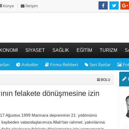
Künye
İletişim
KONOMİ
SİYASET
SAĞLIK
EĞİTİM
TURİZM
S
rları
Anketler
Firma Rehberi
Seri İlanlar
Fot
K
BOLU
ının felakete dönüşmesine izin
ş, 17 Ağustos 1999 Marmara depreminin 21. yıldönümü
ı kaybeden vatandaşlarımıza Allah’tan rahmet, yakınlarına
i doğa olaylarının felakete dönüşmesine izin vermememiz