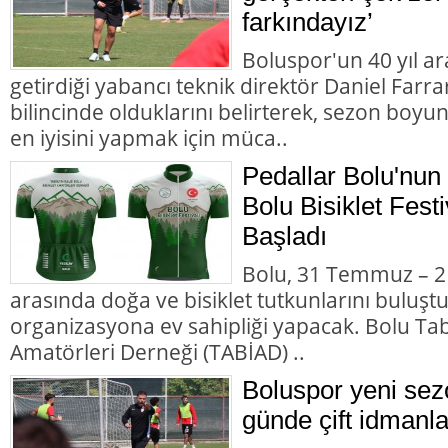
farkındayız’
Boluspor'un 40 yıl a
getirdiği yabancı teknik direktör Daniel Farra
bilincinde olduklarını belirterek, sezon boyu
en iyisini yapmak için müca..
Pedallar Bolu'nu
Bolu Bisiklet Fest
Başladı
Bolu, 31 Temmuz – 2 
arasında doğa ve bisiklet tutkunlarını buluşt
organizasyona ev sahipliği yapacak. Bolu Tabi
Amatörleri Derneği (TABİAD) ..
Boluspor yeni sezo
günde çift idmanl