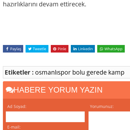
hazırlıklarını devam ettirecek.
Paylaş
Tweetle
Pinle
Linkedin
WhatsApp
Etiketler :
osmanlıspor
bolu
gerede
kamp
HABERE YORUM YAZIN
Ad Soyad:
Yorumunuz:
E-mail: