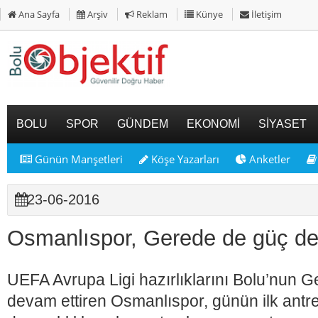
Ana Sayfa
Arşiv
Reklam
Künye
İletişim
BOLU
SPOR
GÜNDEM
EKONOMİ
SİYASET
Günün Manşetleri
Köşe Yazarları
Anketler
23-06-2016
Osmanlıspor, Gerede de güç de
UEFA Avrupa Ligi hazırlıklarını Bolu’nun G
devam ettiren Osmanlıspor, günün ilk ant