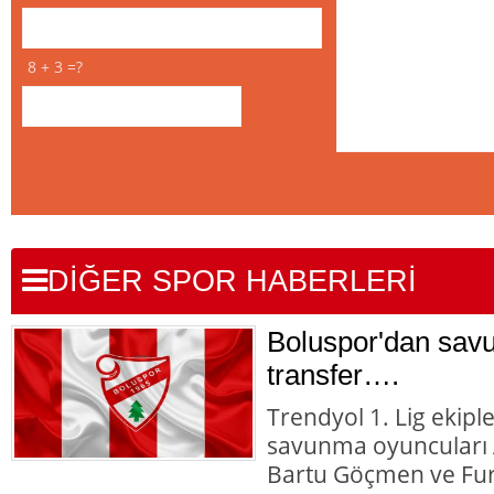
8 + 3 =?
DİĞER SPOR HABERLERİ
Boluspor'dan sav
transfer….
Trendyol 1. Lig ekipl
savunma oyuncuları A
Bartu Göçmen ve Fur