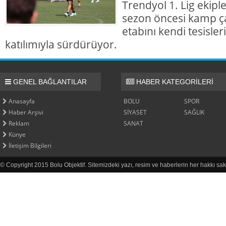
Trendyol 1. Lig ekipl
sezon öncesi kamp ça
etabını kendi tesisl
katılımıyla sürdürüyor.
GENEL BAĞLANTILAR
HABER KATEGORİLERİ
Anasayfa
BOLU
SPOR
Haber Arşivi
SİYASET
SAĞLIK
Reklam
SANAT
Künye
İletişim Bilgileri
© Copyright 2015 Bolu Objektif. Sitemizdeki yazı, resim ve haberlerin her hakkı sak