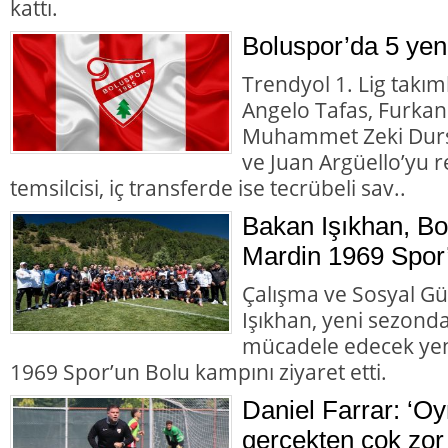
kattı.
Boluspor’da 5 yeni
Trendyol 1. Lig takı
Angelo Tafas, Furka
Muhammet Zeki Durs
ve Juan Argüello’yu r
temsilcisi, iç transferde ise tecrübeli sav..
Bakan Işıkhan, B
Mardin 1969 Spor’u
Çalışma ve Sosyal Gü
Işıkhan, yeni sezonda
mücadele edecek yen
1969 Spor’un Bolu kampını ziyaret etti.
Daniel Farrar: ‘Oy
gerçekten çok zor 