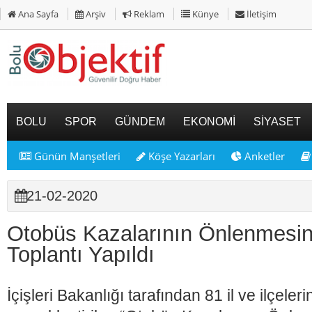
Ana Sayfa
Arşiv
Reklam
Künye
İletişim
BOLU
SPOR
GÜNDEM
EKONOMİ
SİYASET
Günün Manşetleri
Köşe Yazarları
Anketler
21-02-2020
Otobüs Kazalarının Önlenmesin
Toplantı Yapıldı
İçişleri Bakanlığı tarafından 81 il ve ilçele