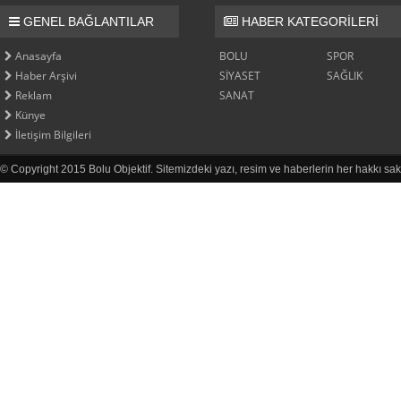
GENEL BAĞLANTILAR
HABER KATEGORİLERİ
Anasayfa
BOLU
SPOR
Haber Arşivi
SİYASET
SAĞLIK
Reklam
SANAT
Künye
İletişim Bilgileri
© Copyright 2015 Bolu Objektif. Sitemizdeki yazı, resim ve haberlerin her hakkı sak