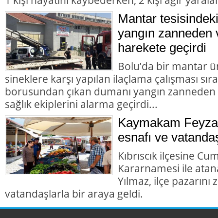
Mantar tesisindek
yangın zanneden v
harekete geçirdi
Bolu’da bir mantar ü
sineklere karşı yapılan ilaçlama çalışması sır
borusundan çıkan dumanı yangın zanneden va
sağlık ekiplerini alarma geçirdi...
Kaymakam Feyza 
esnafı ve vatandaş
Kıbrıscık ilçesine Cu
Kararnamesi ile at
Yılmaz, ilçe pazarını
vatandaşlarla bir araya geldi.