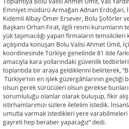
Toplantıya Bolu Valisi Ahmet Ümit, Vali Yardım
Emniyet müdürü Armağan Adnan Erdoğan, İ
Kıdemli Albay Ömer Ersever, Bolu Şoförler v
Başkanı Orhan Fırat, ilgili resmi kurumların te
yük taşımacılığı yapan firmaların temsilcileri k
açılışında konuşan Bolu Valisi Ahmet Ümit, İçi
koordinesinde Türkiye genelinde 81 ilde fark
amacıyla kara yollarındaki güvenlik tedbirleriy
toplantıda bir araya geldiklerini belirterek, “
Türkiye’nin en işlek güzergâhlarının geçtiği bir
olsun gerek sürücüleri olsun gerekse bunlar
sorumluluğu olanlar olarak buluşup, fikir alış
istirhamlarımızı sizlere iletelim istedik. İnsa
umutla varmak istedikleri yere varabilmeleri 
gayreti hep beraber yapacağız” dedi.