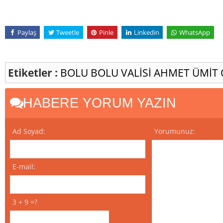
Paylaş
Tweetle
Pinle
Linkedin
WhatsApp
Etiketler :
BOLU
BOLU VALİSİ AHMET ÜMİT
HABERE YORUM YAZIN
Ad Soyad:
Yorumunuz:
E-mail:
3 + 9 =?