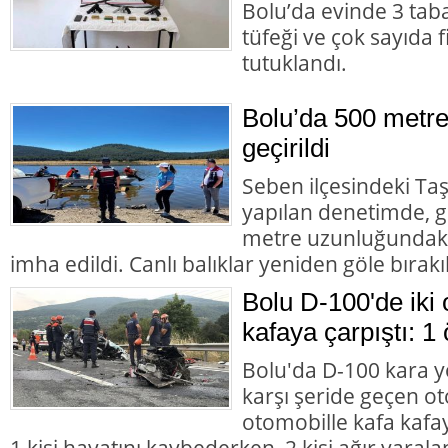
Bolu’da evinde 3 tab
tüfeği ve çok sayıda 
tutuklandı.
Bolu’da 500 metre
geçirildi
Seben ilçesindeki Taş
yapılan denetimde, g
metre uzunluğundaki 
imha edildi. Canlı balıklar yeniden göle bırakıl
Bolu D-100'de iki 
kafaya çarpıştı: 1 
Bolu'da D-100 kara y
karşı şeride geçen ot
otomobille kafa kafay
1 kişi hayatını kaybederken, 2 kişi ağır yarala