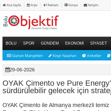
Ana Sayfa
Arşiv
Reklam
Künye
İletişim
BOLU
SPOR
GÜNDEM
EKONOMİ
SİYASET
Günün Manşetleri
Köşe Yazarları
Anketler
29-06-2026
OYAK Çimento ve Pure Energy
sürdürülebilir gelecek için stratej
OYAK Çimento ile Almanya merkezli temiz te