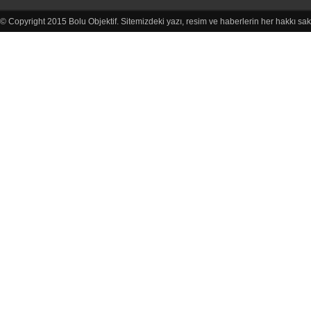
© Copyright 2015 Bolu Objektif. Sitemizdeki yazı, resim ve haberlerin her hakkı sak