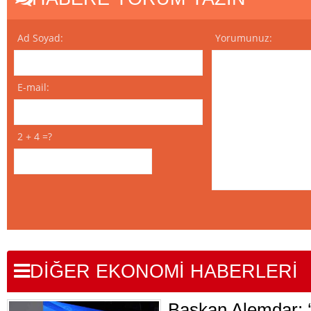
Ad Soyad:
Yorumunuz:
E-mail:
2 + 4 =?
DİĞER EKONOMİ HABERLERİ
Başkan Alemdar; ‘İ