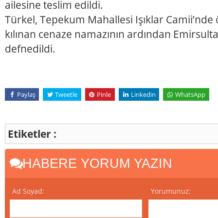
ailesine teslim edildi.
Türkel, Tepekum Mahallesi Işıklar Camii’nde 
kılınan cenaze namazının ardından Emirsulta
defnedildi.
Paylaş
Tweetle
Pinle
Linkedin
WhatsApp
Etiketler :
HABERE YORUM YAZIN
Ad Soyad:
Yorumunuz: