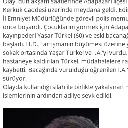
Olay, dün akşam saatlerinde Adapazarı ilçes
Kerkük Caddesi üzerinde meydana geldi. Edini
İl Emniyet Müdürlüğünde görevli polis memuru
önce boşandı. Çocuklarını görmek için Adapaz
kayınpederi Yaşar Türkel (60) ve eski bacanağı
başladı. H.D., tartışmanın büyümesi üzerine y
sokak ortasında Yaşar Türkel ve İ.A.’yı vurdu.
hastaneye kaldırılan Türkel, müdahalelere r
kaybetti. Bacağında vurulduğu öğrenilen İ.A.'
sürüyor.
Olayda kullandığı silah ile birlikte yakalanan 
işlemlerinin ardından adliye sevk edildi.