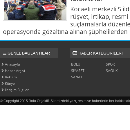
Kocaeli merkezli 5 il
rüşvet, irtikap, resmi
suçlamalarla düzenl
operasyonda gözaltına alınan şüphelilerden 1
GENEL BAĞLANTILAR
HABER KATEGORİLERİ
Anasayfa
BOLU
SPOR
Haber Arşivi
SİYASET
SAĞLIK
Reklam
SANAT
Künye
İletişim Bilgileri
© Copyright 2015 Bolu Objektif. Sitemizdeki yazı, resim ve haberlerin her hakkı sak