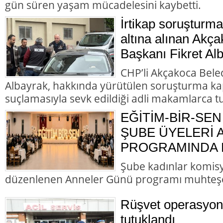
gün süren yaşam mücadelesini kaybetti.
İrtikap soruşturm
altına alınan Akç
Başkanı Fikret Alb
CHP’li Akçakoca Bele
Albayrak, hakkında yürütülen soruşturma ka
suçlamasıyla sevk edildiği adli makamlarca t
EĞİTİM-BİR-SEN
ŞUBE ÜYELERİ
PROGRAMINDA B
Şube kadınlar komis
düzenlenen Anneler Günü programı muhteş
Rüşvet operasyon
tutuklandı