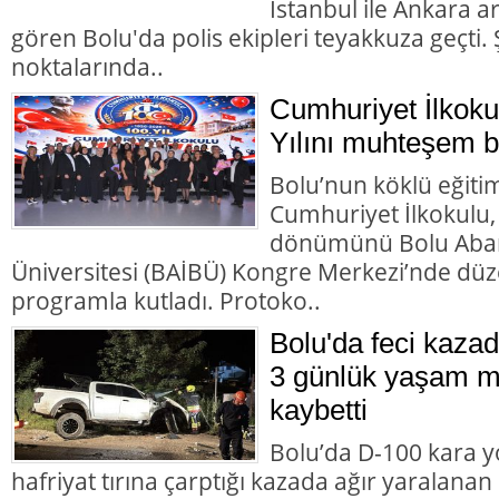
İstanbul ile Ankara 
gören Bolu'da polis ekipleri teyakkuza geçti. Ş
noktalarında..
Cumhuriyet İlkoku
Yılını muhteşem bir
Bolu’nun köklü eğiti
Cumhuriyet İlkokulu,
dönümünü Bolu Abant
Üniversitesi (BAİBÜ) Kongre Merkezi’nde d
programla kutladı. Protoko..
Bolu'da feci kazad
3 günlük yaşam m
kaybetti
Bolu’da D-100 kara y
hafriyat tırına çarptığı kazada ağır yaralana