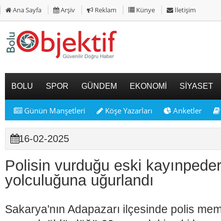
Ana Sayfa
Arşiv
Reklam
Künye
İletişim
BOLU
SPOR
GÜNDEM
EKONOMİ
SİYASET
Günün Manşetleri
Köşe Yazarları
Anketler
16-02-2025
Polisin vurduğu eski kayınpeder
yolculuğuna uğurlandı
Sakarya'nın Adapazarı ilçesinde polis mem