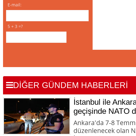
E-mail:
5 + 3 =?
DİĞER GÜNDEM HABERLERİ
İstanbul ile Ankar
geçişinde NATO d
Ankara'da 7-8 Temmu
düzenlenecek olan NA