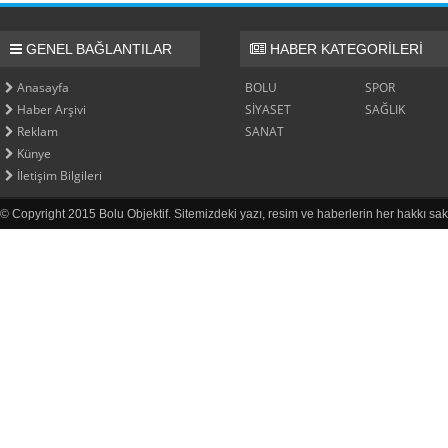
GENEL BAĞLANTILAR
HABER KATEGORİLERİ
Anasayfa
BOLU
SPOR
Haber Arşivi
SİYASET
SAĞLIK
Reklam
SANAT
Künye
İletişim Bilgileri
© Copyright 2015 Bolu Objektif. Sitemizdeki yazı, resim ve haberlerin her hakkı sak