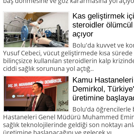
baş dönmesine ve göz kararmasına yol açıyo
Kas geliştirmek içi
steroidler ölümcül
açıyor
Bolu'da kuvvet ve k
Yusuf Cebeci, vücut geliştirmede kısa sürede
bilinçsizce kullanılan steroidlerin kalp krizi
ciddi sağlık sorununa yol açtığ..
Kamu Hastaneleri
Demirkol, Türkiye'
üretimine başlaya
Bolu’da öğrencilerl
Hastaneleri Genel Müdürü Muhammed Emin D
sağlık teknolojilerinde geldiği son noktayı anla
üretimine başlanacağını ve gelecek yı..