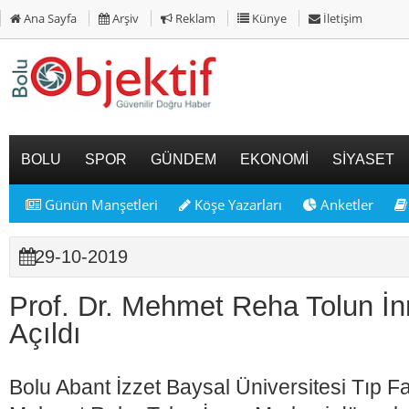
Ana Sayfa
Arşiv
Reklam
Künye
İletişim
BOLU
SPOR
GÜNDEM
EKONOMİ
SİYASET
Günün Manşetleri
Köşe Yazarları
Anketler
29-10-2019
Prof. Dr. Mehmet Reha Tolun İ
Açıldı
Bolu Abant İzzet Baysal Üniversitesi Tıp Fak