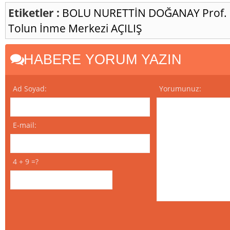
Etiketler :
BOLU
NURETTİN DOĞANAY
Prof.
Tolun İnme Merkezi
AÇILIŞ
HABERE YORUM YAZIN
Ad Soyad:
Yorumunuz:
E-mail:
4 + 9 =?