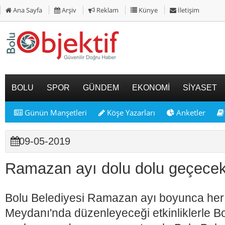
Ana Sayfa
Arşiv
Reklam
Künye
İletişim
BOLU
SPOR
GÜNDEM
EKONOMİ
SİYASET
Günün Manşetleri
Köşe Yazarları
Anketler
09-05-2019
Ramazan ayı dolu dolu geçec
Bolu Belediyesi Ramazan ayı boyunca he
Meydanı'nda düzenleyeceği etkinliklerle B