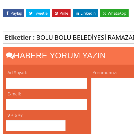
Paylaş
Tweetle
Pinle
Linkedin
WhatsApp
Etiketler :
BOLU
BOLU BELEDİYESİ
RAMAZA
HABERE YORUM YAZIN
Ad Soyad:
Yorumunuz:
E-mail:
9 + 6 =?