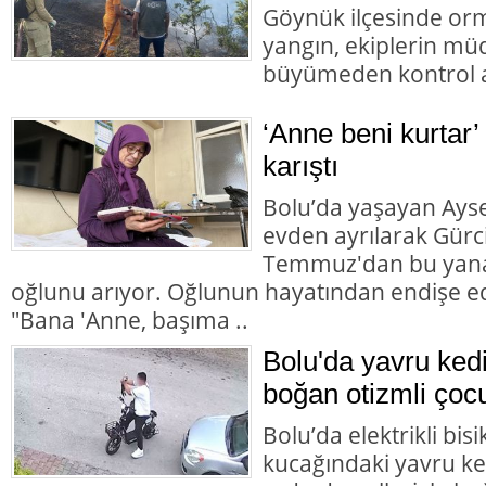
Göynük ilçesinde orm
yangın, ekiplerin mü
büyümeden kontrol al
‘Anne beni kurtar’
karıştı
Bolu’da yaşayan Aysel
evden ayrılarak Gürc
Temmuz'dan bu yana
oğlunu arıyor. Oğlunun hayatından endişe ed
"Bana 'Anne, başıma ..
Bolu'da yavru ked
boğan otizmli çocu
Bolu’da elektrikli bisi
kucağındaki yavru ke