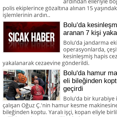
ardından elleriyle bo
polis ekiplerince gözaltına alınan 15 yaşındaki
işlemlerinin ardın..
Bolu’da kesinleşm
aranan 7 kişi yaka
Bolu’da jandarma eki
operasyonlarda, çeşit
kesinleşmiş hapis cez
yakalanarak cezaevine gönderildi.
Bolu'da hamur mak
eli bileğinden kopt
geçirdi
Bolu’da bir kurabiye
çalışan Oğuz Ç.'nin hamur kesme makinesine k
bileğinden koptu. Yaralı işçi, kopan eliyle bir