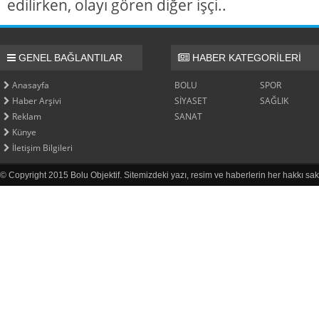
edilirken, olayı gören diğer işçi..
GENEL BAĞLANTILAR
HABER KATEGORİLERİ
Anasayfa
BOLU
SPOR
Haber Arşivi
SİYASET
SAĞLIK
Reklam
SANAT
Künye
İletişim Bilgileri
© Copyright 2015 Bolu Objektif. Sitemizdeki yazı, resim ve haberlerin her hakkı sak