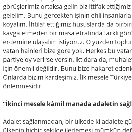
görüşlerimiz ortaksa gelin biz ittifak ettiğimi
gelelim. Bunu gerçekten işinin ehli insanlarl
koyalım. İhtilaf ettiğimiz hususlarda da birb
kavga etmeden bir masa etrafında farklı görü
erdemine ulaşalım istiyoruz. O yüzden toplu
vatan hainleri bize göre yok. Herkes bu vatan
partiye oy verirse versin, iktidara da, muhale
için önemli değildir. Bunu bize hakaret eden
Onlarda bizim kardeşimiz. İlk mesele Türkiy
önlenmesidir.
“İkinci mesele kâmil manada adaletin sağ
Adalet sağlanmadan, bir ülkede ki adalete 
ülkenin hiçbir şekilde ilerlemesi mümkün deği