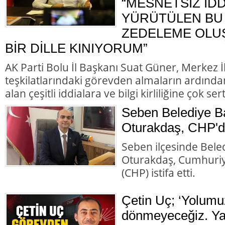
“MESNETSİZ İD
YÜRÜTÜLEN BU 
ZEDELEME OLU
BİR DİLLE KINIYORUM”
AK Parti Bolu İl Başkanı Suat Güner, Merkez 
teşkilatlarındaki görevden almaların ardında
alan çeşitli iddialara ve bilgi kirliliğine çok ser
Seben Belediye B
Oturakdaş, CHP'de
Seben ilçesinde Bele
Oturakdaş, Cumhuriye
(CHP) istifa etti.
Çetin Uç; ‘Yolumu
dönmeyeceğiz. Ya 