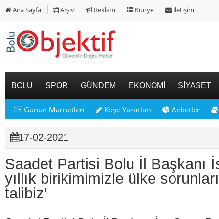
Ana Sayfa
Arşiv
Reklam
Künye
İletişim
BOLU
SPOR
GÜNDEM
EKONOMİ
SİYASET
Günün Manşetleri
Köşe Yazarları
Anketler
17-02-2021
Saadet Partisi Bolu İl Başkanı İ
yıllık birikimimizle ülke sorunl
talibiz’