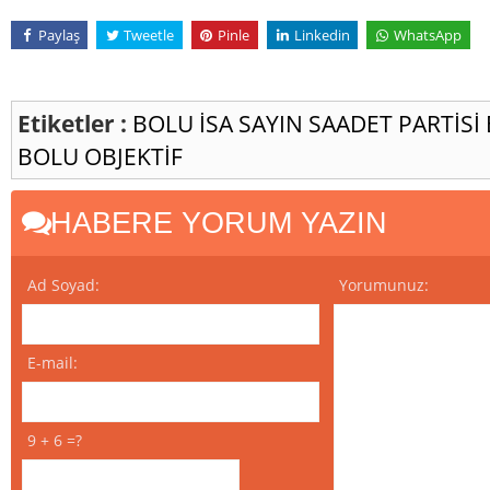
Paylaş
Tweetle
Pinle
Linkedin
WhatsApp
Etiketler :
BOLU
İSA SAYIN
SAADET PARTİSİ 
BOLU OBJEKTİF
HABERE YORUM YAZIN
Ad Soyad:
Yorumunuz:
E-mail:
9 + 6 =?