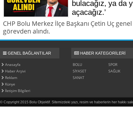
bulacağız, ya da y
açacağız.’
CHP Bolu Merkez İlçe Başkanı Çetin Uç genel
görevden alındı.
GENEL BAĞLANTILAR
HABER KATEGORİLERİ
Anasayfa
BOLU
SPOR
Haber Arşivi
SİYASET
SAĞLIK
Reklam
SANAT
Künye
İletişim Bilgileri
© Copyright 2015 Bolu Objektif. Sitemizdeki yazı, resim ve haberlerin her hakkı sak