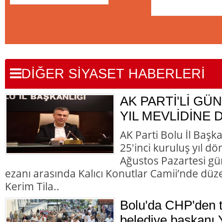
DİĞER SİYASET HABERLERİ
AK PARTİ'Lİ GÜN
YIL MEVLİDİNE 
AK Parti Bolu İl Başk
25'inci kuruluş yıl d
Ağustos Pazartesi gü
ezanı arasında Kalıcı Konutlar Camii’nde düz
Kerim Tila..
Bolu'da CHP'den to
belediye başkanı Y