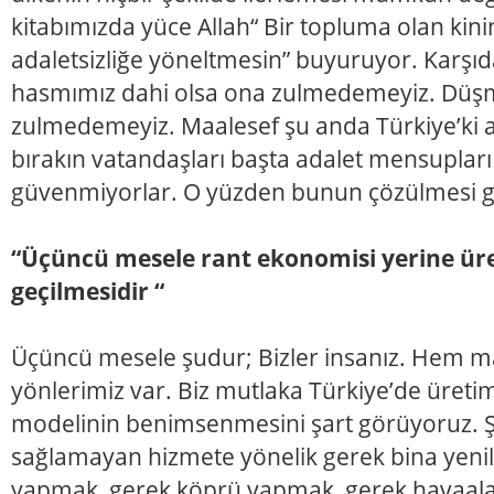
kitabımızda yüce Allah“ Bir topluma olan kinin
adaletsizliğe yöneltmesin” buyuruyor. Karşıd
hasmımız dahi olsa ona zulmedemeyiz. Düşm
zulmedemeyiz. Maalesef şu anda Türkiye’ki a
bırakın vatandaşları başta adalet mensuplar
güvenmiyorlar. O yüzden bunun çözülmesi g
“Üçüncü mesele rant ekonomisi yerine ü
geçilmesidir “
Üçüncü mesele şudur; Bizler insanız. Hem 
yönlerimiz var. Biz mutlaka Türkiye’de üret
modelinin benimsenmesini şart görüyoruz. Ş
sağlamayan hizmete yönelik gerek bina yeni
yapmak, gerek köprü yapmak, gerek havaala