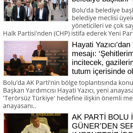
Bolu’da belediye başk
belediye meclisi üyele
yöneticileri ve çok 
Halk Partisi'nden (CHP) istifa ederek Yeni Parti
Hayati Yazıcı’dan 
mesajı: ‘Şehitleri
incitecek, gazileri
tutum içerisinde o
Bolu’da AK Parti’nin bölge toplantısında kon
Başkan Yardımcısı Hayati Yazıcı, yeni anayasa
'Terörsüz Türkiye' hedefine ilişkin önemli me
anayasanı..
AK PARTİ BOLU 
GÜNER’DEN SER