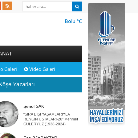
Bolu °C
ANAT
o Galeri
Video Galeri
öşe Yazarları
Şenol SAK
“SIRA DIŞI YAŞAMLARIYLA
RENGİN USTALARI-26” Mehmet
GÜLERYÜZ (1938-2024)