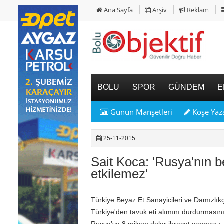
Ana Sayfa
Arşiv
Reklam
BOLU
SPOR
GÜNDEM
E
Günün Manşetleri
Köşe Yaza
25-11-2015
Sait Koca: 'Rusya'nın b
etkilemez'
Türkiye Beyaz Et Sanayicileri ve Damızlık
Türkiye'den tavuk eti alımını durdurmasını
Rusya’ya 8 milyon dolar ihracat yapmışız. 