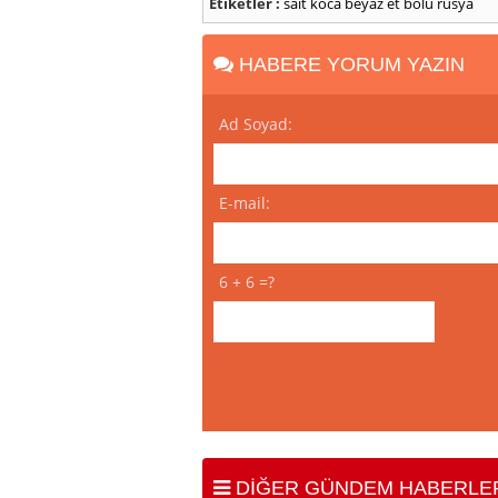
Etiketler :
sait koca
beyaz et
bolu
rusya
HABERE YORUM YAZIN
Ad Soyad:
E-mail:
6 + 6 =?
DİĞER GÜNDEM HABERLE