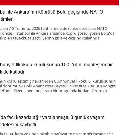
nbul ile Ankara’nın köprüsü Bolu geçişinde NATO
timleri
a'da 7-8 Temmuz 2026 tarihlerinde düzenlenecek olan NATO
si öncesi, İstanbul ile Ankara arasında köprü görevi gören Bolu'da
ekipleri teyakkuza geçti. Şehrin giriş ve çıkış noktalarında..
uriyet İlkokulu kuruluşunun 100. Yılını muhteşem bir
likle kutladı
nun köklü eğitim çınarlarından Cumhuriyet İlkokulu, kuruluşunun
yıl dönümünü Bolu Abant İzzet Baysal Üniversitesi (BAİBÜ) Kongre
zi’nde düzenlenen muazzam bir programla kutladı. Protoko..
'da feci kazada ağır yaralanmıştı, 3 günlük yaşam
delesini kaybetti
da D-100 kara yolunda pikabın hafriyat tırına çarptığı kazada ağır