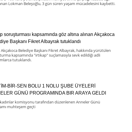
anan Lokman Beleşoğlu, 3 gün süren yaşam mücadelesini kaybetti.
kap soruşturması kapsamında göz altına alınan Akçakoca
diye Başkanı Fikret Albayrak tutuklandı
i Akçakoca Belediye Başkanı Fikret Albayrak, hakkında yürütülen
turma kapsamında "irtikap" suçlamasıyla sevk edildiği adli
larca tutuklandı.
TİM-BİR-SEN BOLU 1 NOLU ŞUBE ÜYELERİ
ELER GÜNÜ PROGRAMINDA BIR ARAYA GELDI
kadınlar komisyonu tarafından düzenlenen Anneler Günü
amı muhteşem geçti