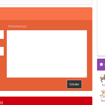
Yorumunuz:
K
Ter
Rİ