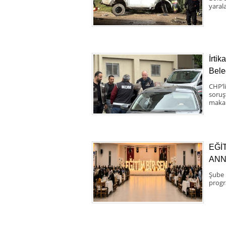
yaral
İrti
Bele
CHP’l
soruş
makam
EĞİ
ANN
Şube 
progr