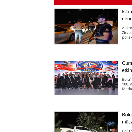
İsta
dene
Ankar
Zirve
polis 
Cumh
etkin
Bolu’
100. 
Merke
Bolu
müca
Bolu’