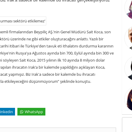
mli firmalarından Beypiliç AŞ.’nin Genel Müdürü Sait Koca, son
örü üzerinde ne gibi etkiler oluşturacağını anlattı. Yazılı bir
arihi itibari ile Türkiye'den tavuk eti ithalatını durdurma kararının
rkiye'nin Rusya'ya Ağustos ayında bin 700, Eylül ayında bin 300 ve
i söyleyen Sait Koca, 2015 yılının ilk 10 ayında 8 milyon dolar
yapılan ihracatın Irak’a bir kalemde yapıldığını açıklayan Koca,
hracat yapmışız. Biz Irak'a sadece bir kalemde bu ihracatı
fazla etkileyeceğini düşünmüyorum” şeklinde konuştu.
inkedin
WhatsApp