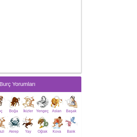
Burç Yorumları
oç
Boğa
İkizler
Yengeç
Aslan
Başak
azi
Akrep
Yay
Oğlak
Kova
Balık