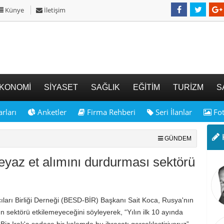
Künye
İletişim
KONOMİ
SİYASET
SAĞLIK
EĞİTİM
TURİZM
S
rları
Anketler
Firma Rehberi
Seri İlanlar
Fot
K
GÜNDEM
eyaz et alımını durdurması sektörü
çıları Birliği Derneği (BESD-BİR) Başkanı Sait Koca, Rusya'nın
n sektörü etkilemeyeceğini söyleyerek, “Yılın ilk 10 ayında
Biz Irak'a sadece bir kalemde bu ihracatı gerçekleştiriyoruz”