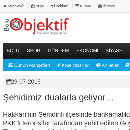
Ana Sayfa
Arşiv
Reklam
Künye
İletişim
BOLU
SPOR
GÜNDEM
EKONOMİ
SİYASET
Günün Manşetleri
Köşe Yazarları
Anketler
29-07-2015
Şehidimiz dualarla geliyor…
Hakkari’nin Şemdinli ilçesinde bankamatik
PKK’lı teröristler tarafından şehit edilen