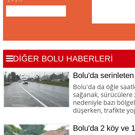
2 + 5 =?
DİĞER BOLU HABERLERİ
Bolu'da serinleten 
Bolu'da da öğle saatle
sağanak, sürücülere z
nedeniyle bazı bölge
düşerken, trafikte yo
Bolu'da 2 köy ve 