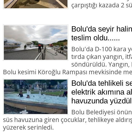
çarpıştığı kazada 2 s
Bolu'da seyir halin
teslim oldu......
Bolu'da D-100 kara y
tırda çıkan yangın, it
söndürüldü. Yangın,
Bolu kesimi Köroğlu Rampası mevkisinde me
Bolu'da tehlikeli s
elektrik akımına a
havuzunda yüzdül
Bolu Belediyesi önün
süs havuzuna giren çocuklar, tehlikeye aldır
yüzerek serinledi.