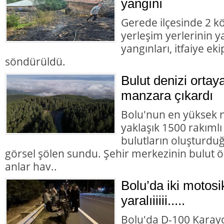
yangını
Gerede ilçesinde 2 k
yerleşim yerlerinin y
yangınları, itfaiye e
söndürüldü.
Bulut denizi ortaya
manzara çıkardı
Bolu'nun en yüksek n
yaklaşık 1500 rakımlı
bulutların oluşturdu
görsel şölen sundu. Şehir merkezinin bulut ör
anlar hav..
Bolu’da iki motosik
yaralıiiiii.....
Bolu'da D-100 Karayo