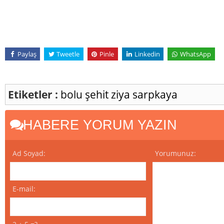
Paylaş
Tweetle
Pinle
Linkedin
WhatsApp
Etiketler :
bolu
şehit
ziya sarpkaya
HABERE YORUM YAZIN
Ad Soyad:
Yorumunuz:
E-mail: