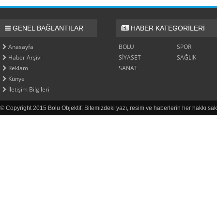
GENEL BAĞLANTILAR
HABER KATEGORİLERİ
Anasayfa
BOLU
SPOR
Haber Arşivi
SİYASET
SAĞLIK
Reklam
SANAT
Künye
İletişim Bilgileri
© Copyright 2015 Bolu Objektif. Sitemizdeki yazı, resim ve haberlerin her hakkı sak