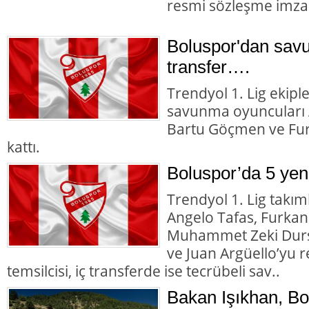
resmi sözleşme imzal
Boluspor'dan sav
transfer….
Trendyol 1. Lig ekipl
savunma oyuncuları A
Bartu Göçmen ve Fur
kattı.
Boluspor’da 5 yeni
Trendyol 1. Lig takı
Angelo Tafas, Furka
Muhammet Zeki Durs
ve Juan Argüello’yu r
temsilcisi, iç transferde ise tecrübeli sav..
Bakan Işıkhan, B