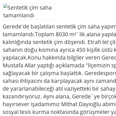
Gerede'de başlatılan sentetik çim saha yapım
tamamlandı.Toplam 8030 m²´lik alana yapıl
kalınlığında sentetik çim döşendi. Etrafı tel çi
sahanın doğu kısmına ayrıca 450 kişilik üstü 
yapılacak.Konu hakkında bilgiler veren Gere
Mustafa Allar yaptığı açıklamada "İlçemizin s
sağlayacak bir çalışma başlattık. Geredes
sahası ihtiyacını da karşılayacak aynı zamand
de yararlanabileceği atıl vaziyetteki bir sah
kazandırıyoruz. Aynı alana, Gerede´ye birço
hayırsever işadamımız Mithat Dayıoğlu abim
sosyal tesis kurma noktasında görüşmeler yap