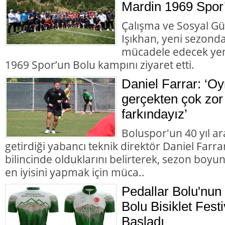
Mardin 1969 Spor’u
Çalışma ve Sosyal Gü
Işıkhan, yeni sezonda
mücadele edecek yen
1969 Spor’un Bolu kampını ziyaret etti.
Daniel Farrar: ‘Oy
gerçekten çok zor 
farkındayız’
Boluspor'un 40 yıl a
getirdiği yabancı teknik direktör Daniel Farra
bilincinde olduklarını belirterek, sezon boyu
en iyisini yapmak için müca..
Pedallar Bolu'nu
Bolu Bisiklet Fest
Başladı