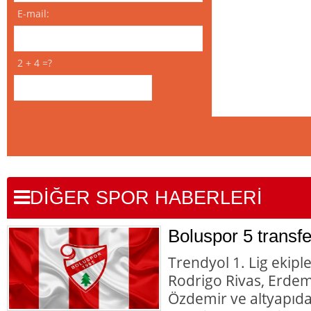
E-mail:
2 + 4 =?
DİĞER SPOR HABERLERİ
Boluspor 5 transfe
Trendyol 1. Lig ekipl
Rodrigo Rivas, Erde
Özdemir ve altyapıd