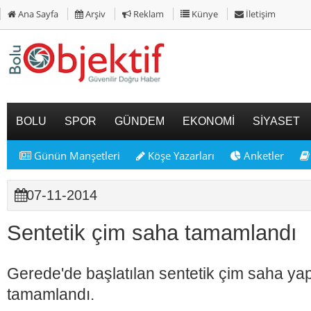
Ana Sayfa
Arşiv
Reklam
Künye
İletişim
BOLU
SPOR
GÜNDEM
EKONOMİ
SİYASET
Günün Manşetleri
Köşe Yazarları
Anketler
07-11-2014
Sentetik çim saha tamamlandı
Gerede'de başlatılan sentetik çim saha ya
tamamlandı.