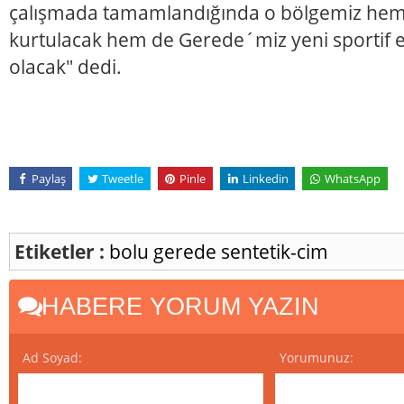
çalışmada tamamlandığında o bölgemiz hem 
kurtulacak hem de Gerede´miz yeni sportif 
olacak" dedi.
Paylaş
Tweetle
Pinle
Linkedin
WhatsApp
Etiketler :
bolu
gerede
sentetik-cim
HABERE YORUM YAZIN
Ad Soyad:
Yorumunuz: