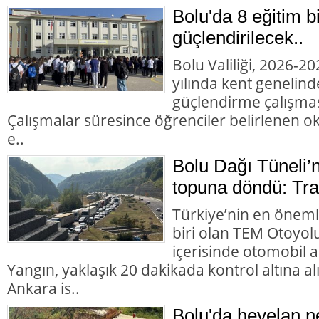
Bolu'da 8 eğitim b
güçlendirilecek..
Bolu Valiliği, 2026-2
yılında kent genelind
güçlendirme çalışması
Çalışmalar süresince öğrenciler belirlenen okul
e..
Bolu Dağı Tüneli’
topuna döndü: Trafi
Türkiye’nin en öneml
biri olan TEM Otoyol
içerisinde otomobil 
Yangın, yaklaşık 20 dakikada kontrol altına 
Ankara is..
Bolu'da heyelan n