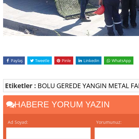
Paylaş
Tweetle
Pinle
Linkedin
WhatsApp
Etiketler :
BOLU
GEREDE
YANGIN
METAL FA
HABERE YORUM YAZIN
Ad Soyad:
Yorumunuz: