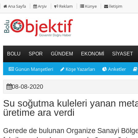
Ana Sayfa
Arşiv
Reklam
Künye
İletişim
BOLU
SPOR
GÜNDEM
EKONOMİ
SİYASET
Günün Manşetleri
Köşe Yazarları
Anketler
08-08-2020
Su soğutma kuleleri yanan metal
üretime ara verdi
Gerede de bulunan Organize Sanayi Bölge