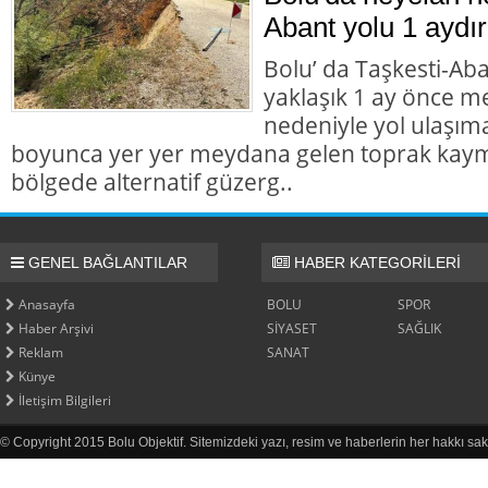
Abant yolu 1 aydır
Bolu’ da Taşkesti-Ab
yaklaşık 1 ay önce 
nedeniyle yol ulaşı
boyunca yer yer meydana gelen toprak kaym
bölgede alternatif güzerg..
GENEL BAĞLANTILAR
HABER KATEGORİLERİ
Anasayfa
BOLU
SPOR
Haber Arşivi
SİYASET
SAĞLIK
Reklam
SANAT
Künye
İletişim Bilgileri
© Copyright 2015 Bolu Objektif. Sitemizdeki yazı, resim ve haberlerin her hakkı sak