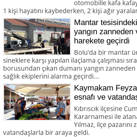
otomobille kafa kafay
1 kişi hayatını kaybederken, 2 kişi ağır yarala
Mantar tesisindek
yangın zanneden v
harekete geçirdi
Bolu’da bir mantar ü
sineklere karşı yapılan ilaçlama çalışması sır
borusundan çıkan dumanı yangın zanneden va
sağlık ekiplerini alarma geçirdi...
Kaymakam Feyza 
esnafı ve vatandaş
Kıbrıscık ilçesine Cu
Kararnamesi ile at
Yılmaz, ilçe pazarını
vatandaşlarla bir araya geldi.