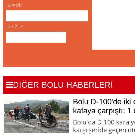
E-mail:
4 + 2 =?
DİĞER BOLU HABERLERİ
Bolu D-100'de iki 
kafaya çarpıştı: 1 
Bolu'da D-100 kara y
karşı şeride geçen ot