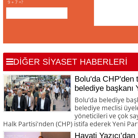
9 + 7 =?
DİĞER SİYASET HABERLERİ
Bolu'da CHP'den to
belediye başkanı Y
Bolu’da belediye başk
belediye meclisi üyele
yöneticileri ve çok 
Halk Partisi'nden (CHP) istifa ederek Yeni Parti
Hayati Yazıcı’dan 