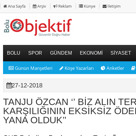
Ana Sayfa
Arşiv
Reklam
Künye
İletişim
BOLU
SPOR
GÜNDEM
EKONOMİ
SİYASET
Günün Manşetleri
Köşe Yazarları
Anketler
27-12-2018
TANJU ÖZCAN ‘’ BİZ ALIN TE
KARŞILIĞININ EKSİKSİZ ÖD
YANA OLDUK’’