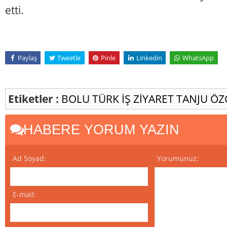
etti.
Paylaş
Tweetle
Pinle
Linkedin
WhatsApp
Etiketler :
BOLU
TÜRK İŞ
ZİYARET
TANJU ÖZ
HABERE YORUM YAZIN
Ad Soyad:
Yorumunuz:
E-mail: