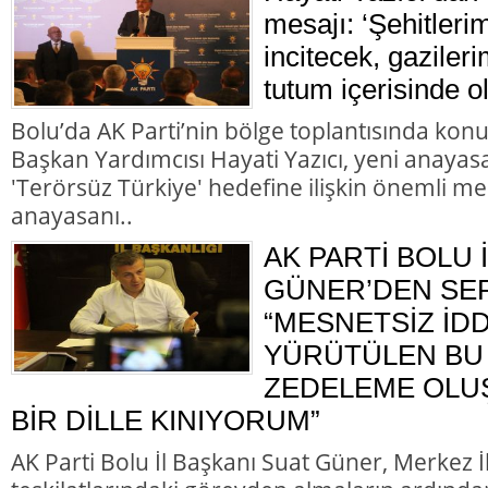
mesajı: ‘Şehitleri
incitecek, gazileri
tutum içerisinde o
Bolu’da AK Parti’nin bölge toplantısında kon
Başkan Yardımcısı Hayati Yazıcı, yeni anayasa
'Terörsüz Türkiye' hedefine ilişkin önemli me
anayasanı..
AK PARTİ BOLU 
GÜNER’DEN SER
“MESNETSİZ İD
YÜRÜTÜLEN BU 
ZEDELEME OLU
BİR DİLLE KINIYORUM”
AK Parti Bolu İl Başkanı Suat Güner, Merkez 