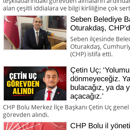
teşkilatlarındaki görevden almaların ardında
alan çeşitli iddialara ve bilgi kirliliğine çok ser
Seben Belediye B
Oturakdaş, CHP'de
Seben ilçesinde Bele
Oturakdaş, Cumhuriye
(CHP) istifa etti.
Çetin Uç; ‘Yolumu
dönmeyeceğiz. Ya 
bulacağız, ya da y
açacağız.’
CHP Bolu Merkez İlçe Başkanı Çetin Uç genel
görevden alındı.
CHP Bolu il yönet