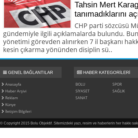
Tahsin Mert Karag
tanımadıklarını aç
CHP parti sözcüsü M
gündemiyle ilgili açıklamalarda bulundu. Bun
yönetimi görevden alınırken 7 il başkanı hakk
kesin çıkarma yönünden disiplin sü..
GENEL BAĞLANTILAR
HABER KATEGORİLERİ
Anasayfa
BOLU
SPOR
Haber Arşivi
SİYASET
SAĞLIK
Reklam
SANAT
Künye
İletişim Bilgileri
© Copyright 2015 Bolu Objektif. Sitemizdeki yazı, resim ve haberlerin her hakkı sak