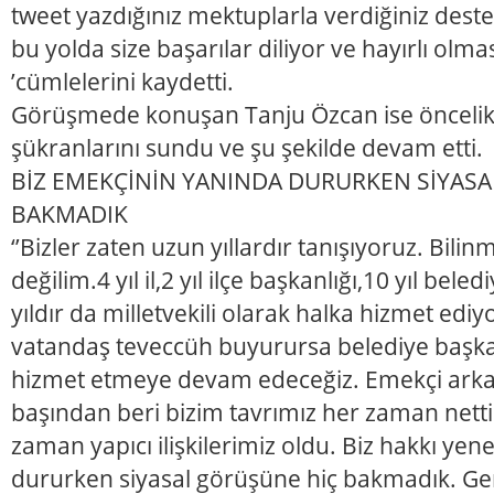
tweet yazdığınız mektuplarla verdiğiniz desteği
bu yolda size başarılar diliyor ve hayırlı olmas
’cümlelerini kaydetti.
Görüşmede konuşan Tanju Özcan ise öncelikle
şükranlarını sundu ve şu şekilde devam etti.
BİZ EMEKÇİNİN YANINDA DURURKEN SİYAS
BAKMADIK
‘’Bizler zaten uzun yıllardır tanışıyoruz. Bilin
değilim.4 yıl il,2 yıl ilçe başkanlığı,10 yıl beled
yıldır da milletvekili olarak halka hizmet edi
vatandaş teveccüh buyurursa belediye başk
hizmet etmeye devam edeceğiz. Emekçi arkada
başından beri bizim tavrımız her zaman netti
zaman yapıcı ilişkilerimiz oldu. Biz hakkı ye
dururken siyasal görüşüne hiç bakmadık. Gere