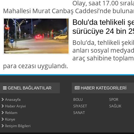
Olay, saat 17.00 sıra
Mahallesi Murat Canbaş Caddesi’nde buluna
Bolu'da tehlikeli 
sürücüye 24 bin 2
Bolu’da, tehlikeli şek
anları sosyal medyad
araç sahibine toplam 
para cezası uygulandı.
GENEL BAĞLANTILAR
HABER KATEGORİLERİ
Anasayfa
BOLU
SPOR
Haber Arşivi
SİYASET
SAĞLIK
Reklam
SANAT
Künye
İletişim Bilgileri