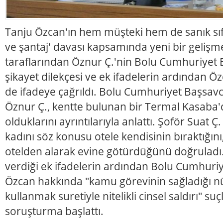
Tanju Özcan'ın hem müşteki hem de sanık sıfat
ve şantaj' davası kapsamında yeni bir geliş
taraflarından Öznur Ç.'nin Bolu Cumhuriyet B
şikayet dilekçesi ve ek ifadelerin ardından Öz
de ifadeye çağrıldı. Bolu Cumhuriyet Başsavcı
Öznur Ç., kentte bulunan bir Termal Kasaba'd
olduklarını ayrıntılarıyla anlattı. Şoför Suat Ç
kadını söz konusu otele kendisinin bıraktığın
otelden alarak evine götürdüğünü doğruladı. İ
verdiği ek ifadelerin ardından Bolu Cumhuriye
Özcan hakkında "kamu görevinin sağladığı n
kullanmak suretiyle nitelikli cinsel saldırı" su
soruşturma başlattı.