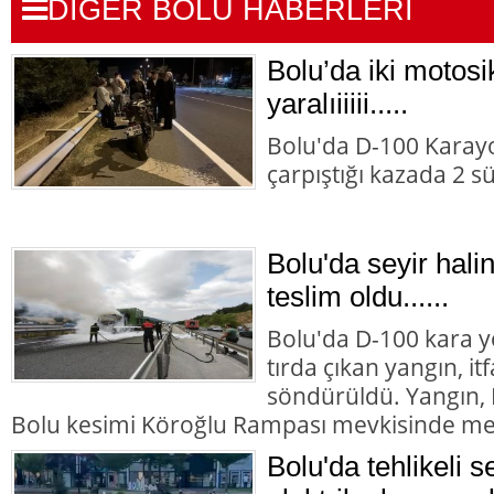
DİĞER BOLU HABERLERİ
Bolu’da iki motosik
yaralıiiiii.....
Bolu'da D-100 Karayo
çarpıştığı kazada 2 s
Bolu'da seyir halin
teslim oldu......
Bolu'da D-100 kara y
tırda çıkan yangın, it
söndürüldü. Yangın,
Bolu kesimi Köroğlu Rampası mevkisinde me
Bolu'da tehlikeli s