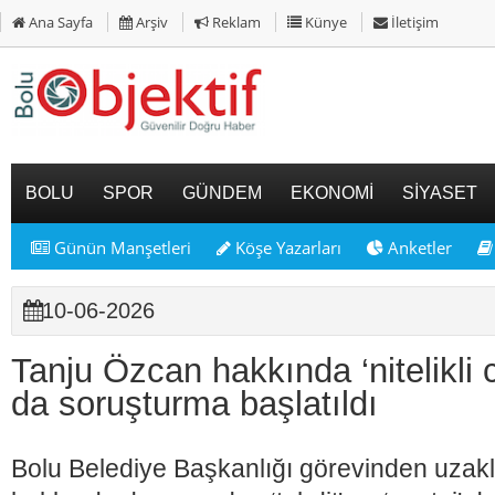
Ana Sayfa
Arşiv
Reklam
Künye
İletişim
BOLU
SPOR
GÜNDEM
EKONOMİ
SİYASET
Günün Manşetleri
Köşe Yazarları
Anketler
10-06-2026
Tanju Özcan hakkında ‘nitelikli c
da soruşturma başlatıldı
Bolu Belediye Başkanlığı görevinden uzakl