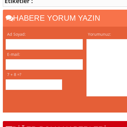
Etiketler :
HABERE YORUM YAZIN
Ad Soyad:
Yorumunuz:
E-mail:
7 + 8 =?