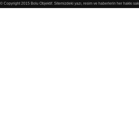
© Copyright 2015 Bolu Objektif. Sitemizdeki yazı, resim ve haberlerin her hakkı sak