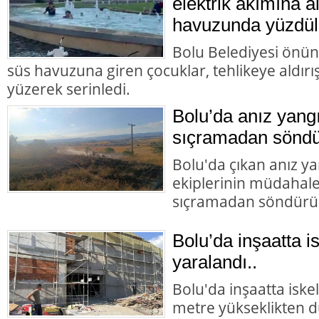
elektrik akımına a
havuzunda yüzdül
Bolu Belediyesi önün
süs havuzuna giren çocuklar, tehlikeye aldır
yüzerek serinledi.
Bolu’da anız yangı
sıçramadan söndü
Bolu'da çıkan anız yan
ekiplerinin müdahales
sıçramadan söndürü
Bolu’da inşaatta i
yaralandı..
Bolu'da inşaatta iske
metre yükseklikten dü